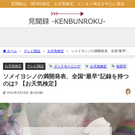
見聞録は、NEWS検定、お天気検定、エンタメ検定を中心に発信
ホーム
テレビ雑誌
お天気検定
ソメイヨシノの満開発表、全国"最早"記
録を持つのは? 【お天気検定】
お天気検定
テレビ雑誌
グッドモーニング
お天気検定
依田司
ソメイヨシノの満開発表、全国"最早"記録を持つ
のは? 【お天気検定】
2021年3月19日
3分3秒