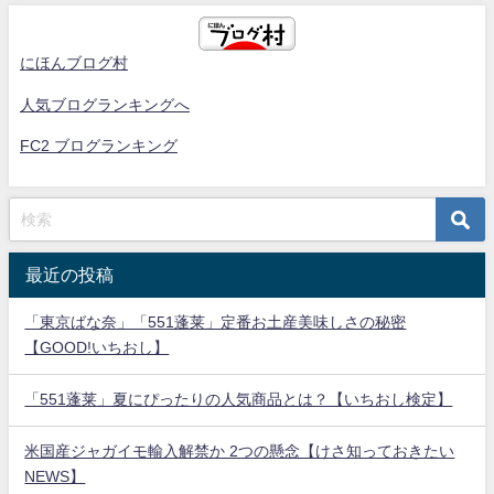
にほんブログ村
人気ブログランキングへ
FC2 ブログランキング
最近の投稿
「東京ばな奈」「551蓬莱」定番お土産美味しさの秘密
【GOOD!いちおし】
「551蓬莱」夏にぴったりの人気商品とは？【いちおし検定】
米国産ジャガイモ輸入解禁か 2つの懸念【けさ知っておきたい
NEWS】