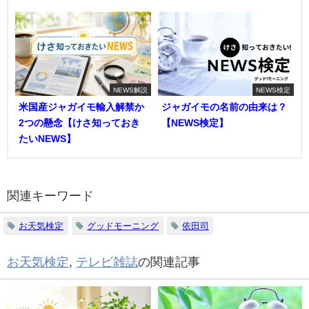
NEWS解説
NEWS検定
米国産ジャガイモ輸入解禁か
ジャガイモの名前の由来は？
2つの懸念【けさ知っておき
【NEWS検定】
たいNEWS】
関連キーワード
お天気検定
グッドモーニング
依田司
お天気検定
,
テレビ雑誌
の関連記事