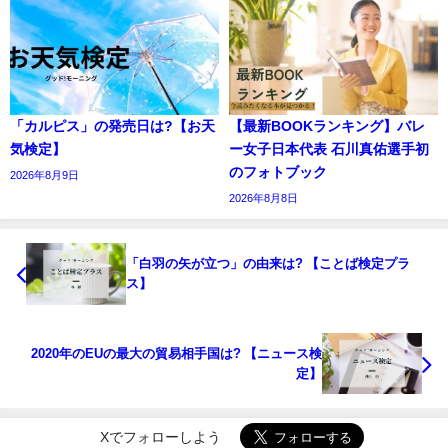
「カルピス」の発売日は?【お天
【最新BOOKランキング】バレ
気検定】
ー女子日本代表 石川真佑選手初
のフォトブック
2026年8月9日
2026年8月8日
「白羽の矢が立つ」の由来は? 【ことば検定プラ
ス】
2020年のEUの最大の貿易相手国は? 【ニュース検
定】
Xでフォローしよう