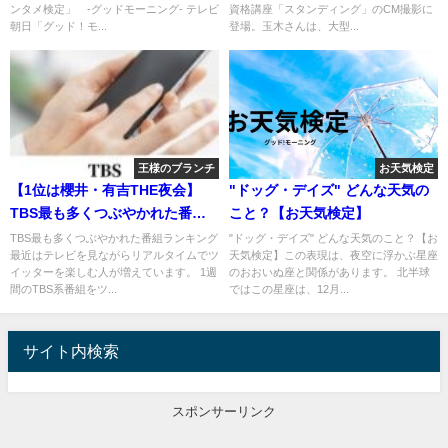
ンタメ検定」 -グッドモーニング- テレビ
資格講座「スタンディング」のCM撮影に
朝日「グッド！モ...
登場。玉木さんは、大型...
王様のブランチ
お天気検定
【1位は櫻井・有吉THE夜会】
"ドッグ・デイズ" どんな天気の
TBS最も多くつぶやかれた番組
こと？【お天気検定】
ランキング [6月1日～7日]
TBS最も多くつぶやかれた番組ランキング
"ドッグ・デイズ" どんな天気のこと？【お
最近はテレビを見ながらリアルタイムでツ
天気検定】この表現は、夜空に浮かぶ星座
イッターを楽しむ人が増えています。 1週
のおおいぬ座と関係があります。 北半球
間のTBS系番組をツ...
ではこの星座は、12月...
サイト内検索
スポンサーリンク