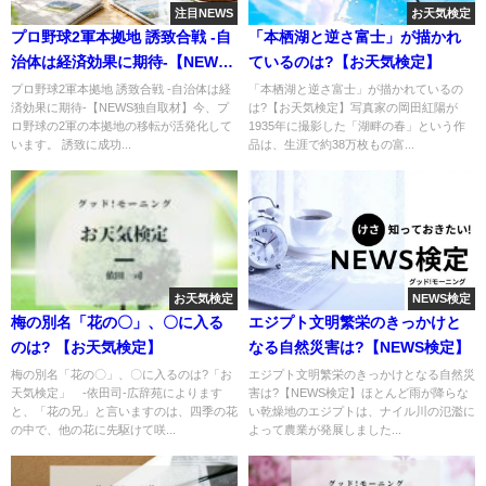
注目NEWS
お天気検定
プロ野球2軍本拠地 誘致合戦 -自
「本栖湖と逆さ富士」が描かれ
治体は経済効果に期待-【NEWS
ているのは?【お天気検定】
独自取材】
プロ野球2軍本拠地 誘致合戦 -自治体は経
「本栖湖と逆さ富士」が描かれているの
済効果に期待-【NEWS独自取材】今、プ
は?【お天気検定】写真家の岡田紅陽が
ロ野球の2軍の本拠地の移転が活発化して
1935年に撮影した「湖畔の春」という作
います。 誘致に成功...
品は、生涯で約38万枚もの富...
お天気検定
NEWS検定
梅の別名「花の〇」、〇に入る
エジプト文明繁栄のきっかけと
のは? 【お天気検定】
なる自然災害は?【NEWS検定】
梅の別名「花の〇」、〇に入るのは?「お
エジプト文明繁栄のきっかけとなる自然災
天気検定」 -依田司-広辞苑によります
害は?【NEWS検定】ほとんど雨が降らな
と、「花の兄」と言いますのは、四季の花
い乾燥地のエジプトは、ナイル川の氾濫に
の中で、他の花に先駆けて咲...
よって農業が発展しました...