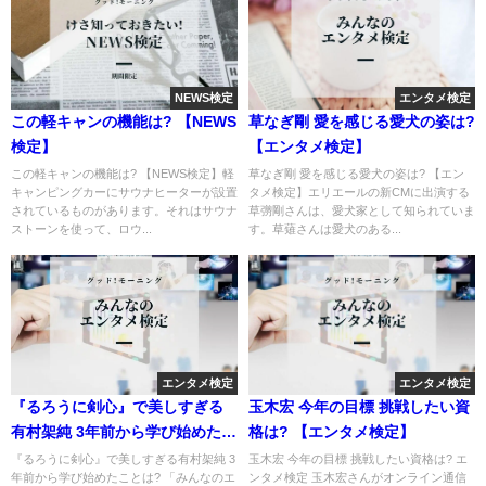
NEWS検定
エンタメ検定
この軽キャンの機能は? 【NEWS
草なぎ剛 愛を感じる愛犬の姿は?
検定】
【エンタメ検定】
この軽キャンの機能は? 【NEWS検定】軽
草なぎ剛 愛を感じる愛犬の姿は? 【エン
キャンピングカーにサウナヒーターが設置
タメ検定】エリエールの新CMに出演する
されているものがあります。それはサウナ
草彅剛さんは、愛犬家として知られていま
ストーンを使って、ロウ...
す。草薙さんは愛犬のある...
エンタメ検定
エンタメ検定
『るろうに剣心』で美しすぎる
玉木宏 今年の目標 挑戦したい資
有村架純 3年前から学び始めたこ
格は? 【エンタメ検定】
とは?
『るろうに剣心』で美しすぎる有村架純 3
玉木宏 今年の目標 挑戦したい資格は? エ
年前から学び始めたことは? 「みんなのエ
ンタメ検定 玉木宏さんがオンライン通信