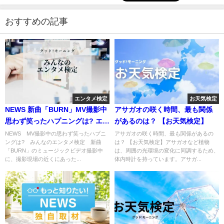
おすすめの記事
エンタメ検定
お天気検定
NEWS 新曲「BURN」MV撮影中
アサガオの咲く時間、最も関係
思わず笑ったハプニングは? エン
があるのは？ 【お天気検定】
タメ検定
NEWS MV撮影中の思わず笑ったハプニ
アサガオの咲く時間、最も関係があるの
ングは? みんなのエンタメ検定 新曲
は？ 【お天気検定】アサガオなど植物
「BURN」のミュージックビデオ撮影中
は、周囲の光環境の変化に同調するため、
に、撮影現場の近くにあった...
体内時計を持っています。アサガ...