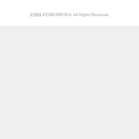
見聞録‐KENBUNROKU- All Rights Reserved.