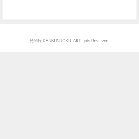
見聞録‐KENBUNROKU- All Rights Reserved.