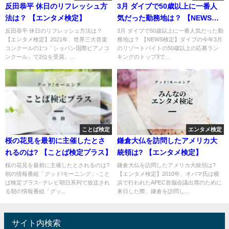
反田恭平 休日のリフレッシュ方
3月 ダイブで50歳以上に一番人
法は？ 【エンタメ検定】
気だった勤務地は？ 【NEWS検
定】
反田恭平 休日のリフレッシュ方法は？
3月 ダイブで50歳以上に一番人気だった勤
【エンタメ検定】2021年、世界三大音楽
務地は？ 【NEWS検定】ダイブの今年3月
コンクールの1つ「ショパン国際ピアノコ
のリゾートバイトの50歳以上の応募ラン
ンクール」で2位を受賞。...
キングのトップ3で...
ことば検定
エンタメ検定
桜の花見を最初に主催したとさ
鎌倉大仏を訪問したアメリカ大
れるのは? 【ことば検定プラス】
統領は? 【エンタメ検定】
桜の花見を最初に主催したとされるのは?
鎌倉大仏を訪問したアメリカ大統領は?
朝の情報番組「グッド!モーニング」-こと
【エンタメ検定】2010年、オバマ氏は横
ば検定プラス- テレビ朝日系列で放送され
浜で行われたAPEC首脳会議出席のために
る朝の情報番組「グッ...
来日した際、鎌倉を訪問し...
サイト内検索