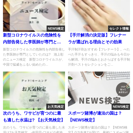
NEWS検定
セレクト情報
新型コロナウイルスの危険性を
【手汗解消の決定版】フレナー
内部告発した李医師が専門とし
ラが選ばれる理由とその効果
ていたのは? 【ニュース検定】
新型コロナウイルスの危険性を内部告発し
手汗制汗剤おすすめ【フレナーラ】。べた
た李医師が専門としていたのは? 池上彰
べた手汗もすっきり、手汗の悩みも今日か
のニュース検定 新型コロナウイルスが、
ら解消。手汗の悩みとおさらばする手汗制
中国で猛威をふるい始めたの...
汗剤ベストセレクションをご...
お天気検定
NEWS検定
次のうち、ワサビが育つのに最
スポーツ賭博が違法の国は？
も適した水温は? 【お天気検定】
【NEWS検定】
次のうち、ワサビが育つのに最も適した水
スポーツ賭博が違法の国は？ 【NEWS検
温は?お天気検定 -依田司-ワサビの産地
定】G7(先進7カ国)で、最初にスポーツ賭