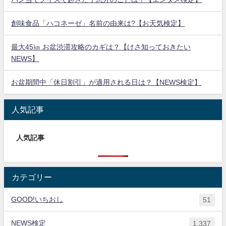
創味食品「ハコネーゼ」名前の由来は?【お天気検定】
最大45㎞ お盆渋滞攻略のカギは？【けさ知っておきたい
NEWS】
お盆期間中「休日割引」が適用される日は？【NEWS検定】
人気記事
人気記事
カテゴリー
GOOD!いちおし
51
NEWS検定
1,337