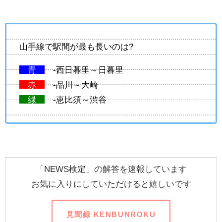
山手線で駅間が最も長いのは?
青
-西日暮里～日暮里
赤
-品川～大崎
緑
-恵比須～渋谷
「NEWS検定」の解答を速報しています
お気に入りにしていただけると嬉しいです
見聞録 KENBUNROKU