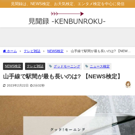
見聞録は、NEWS検定、お天気検定、エンタメ検定を中心に発信
ホーム
テレビ雑誌
NEWS検定
山手線で駅間が最も長いのは? 【NEWS
検定】
NEWS検定
テレビ雑誌
グッドモーニング
ニュース検定
山手線で駅間が最も長いのは? 【NEWS検定】
2023年2月22日
2分32秒