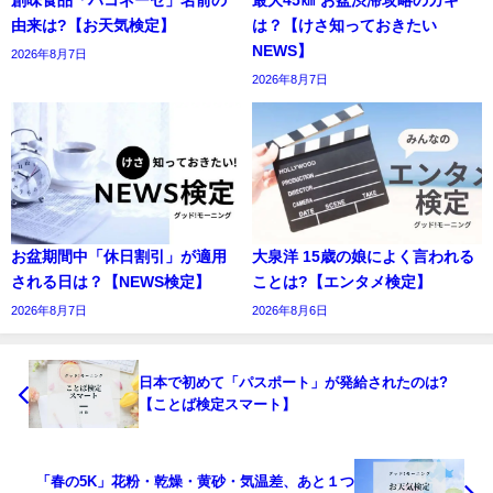
創味食品「ハコネーゼ」名前の
最大45㎞ お盆渋滞攻略のカギ
由来は?【お天気検定】
は？【けさ知っておきたい
NEWS】
2026年8月7日
2026年8月7日
お盆期間中「休日割引」が適用
大泉洋 15歳の娘によく言われる
される日は？【NEWS検定】
ことは?【エンタメ検定】
2026年8月7日
2026年8月6日
日本で初めて「パスポート」が発給されたのは?
【ことば検定スマート】
「春の5K」花粉・乾燥・黄砂・気温差、あと１つ