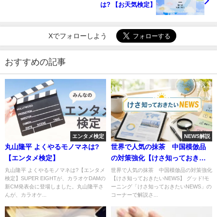
は? 【お天気検定】
Xでフォローしよう
おすすめの記事
エンタメ検定
NEWS解説
丸山隆平 よくやるモノマネは?
世界で人気の抹茶 中国模倣品
【エンタメ検定】
の対策強化【けさ知っておきた
いNEWS】
丸山隆平 よくやるモノマネは?【エンタメ
世界で人気の抹茶 中国模倣品の対策強化
検定】SUPER EIGHTが、カラオケDAMの
【けさ知っておきたいNEWS】 グッド!モ
新CM発表会に登場しました。丸山隆平さ
ーニング「けさ知っておきたいNEWS」の
んが、カラオケ...
コーナーで解説さ...