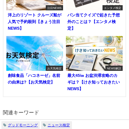
注目NEWS
エンタメ検定
洋上のリゾート クルーズ船が
パン当てクイズで起きた予想
人気で予約殺到【きょう注目
外のことは？【エンタメ検
NEWS】
定】
お天気検定
NEWS解説
創味食品「ハコネーゼ」名前
最大45㎞ お盆渋滞攻略のカ
の由来は?【お天気検定】
ギは？【けさ知っておきたい
NEWS】
関連キーワード
グッドモーニング
ニュース検定