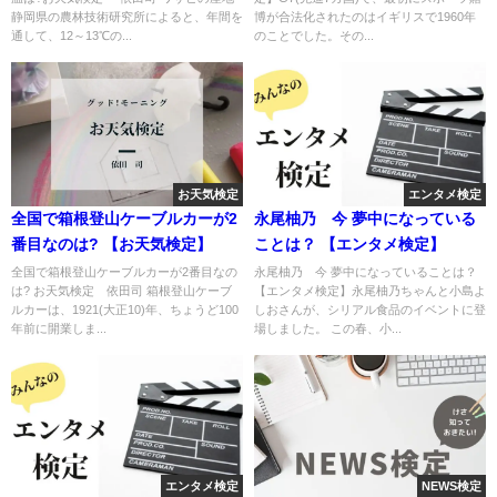
静岡県の農林技術研究所によると、年間を
博が合法化されたのはイギリスで1960年
通して、12～13℃の...
のことでした。その...
お天気検定
エンタメ検定
全国で箱根登山ケーブルカーが2
永尾柚乃 今 夢中になっている
番目なのは? 【お天気検定】
ことは？ 【エンタメ検定】
全国で箱根登山ケーブルカーが2番目なの
永尾柚乃 今 夢中になっていることは？
は? お天気検定 依田司 箱根登山ケーブ
【エンタメ検定】永尾柚乃ちゃんと小島よ
ルカーは、1921(大正10)年、ちょうど100
しおさんが、シリアル食品のイベントに登
年前に開業しま...
場しました。 この春、小...
エンタメ検定
NEWS検定