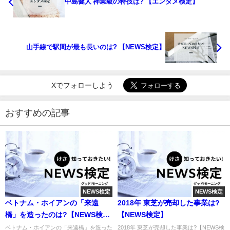
中島健人 神業級の特技は? 【エンタメ検定】
山手線で駅間が最も長いのは? 【NEWS検定】
Xでフォローしよう
おすすめの記事
NEWS検定
NEWS検定
ベトナム・ホイアンの「来遠
2018年 東芝が売却した事業は?
橋」を造ったのは?【NEWS検
【NEWS検定】
定】
ベトナム・ホイアンの「来遠橋」を造った
2018年 東芝が売却した事業は?【NEWS検