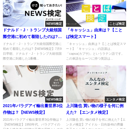
NEWS検定
ことば検定
ドナルド・J・トランプ大統領国
「キャッシュ」由来は？【こと
際空港に初めて着陸したのは?
ば検定スマート】
【NEWS検定】
ドナルド・J・トランプ大統領国際空港に
「キャッシュ」由来は？【ことば検定スマ
初めて着陸したのは?【NEWS検定】7月9
ート】「キャッシュ」の語源は、
日早朝、ドナルド・J・トランプ大統領国
「capsa(カプサ)」というラテン語です。
際空港に到着した1番機...
この単語をルーツに持つ英語は...
NEWS検定
エンタメ検定
2021年パラグアイ輸出量世界3位
上川隆也 買い物の様子を何に例
作物は？【NEWS検定】
えた? 【エンタメ検定】
2021年パラグアイ輸出量世界3位作物は？
上川隆也 買い物の様子を何に例えた?【エ
【NEWS検定】1950年代、パラグアイの
ンタメ検定】アイドル・日向坂46の齊藤