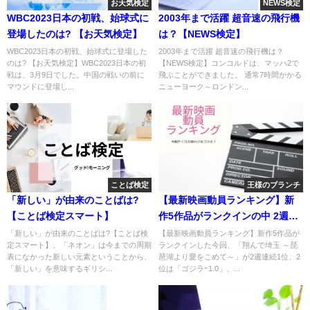
お天気検定
NEWS検定
WBC2023日本の初戦、始球式に
2003年まで活躍 超音速の飛行機
登場したのは? 【お天気検定】
は？【NEWS検定】
WBC2023日本の初戦、始球式に登場した
2003年まで活躍 超音速の飛行機は？
のは? 【お天気検定】WBC2023日本の初
【NEWS検定】コンコルドは、マッハ2で
戦は、3月9日でした。中国の戦いの前に
飛ぶことができました。 通常7時間かかる
マウンドに登場し...
ニューヨーク～ロンドン...
ことば検定
王様のブランチ
「新しい」が由来のことばは?
【最新映画動員ランキング】新
【ことば検定スマート】
作5作品がランクインの中 2週連
続1位は!?
「新しい」が由来のことばは?【ことば検
【最新映画動員ランキング】新作5作品が
定スマート】、「ネオン」は今までの周期
ランクインした今回、「翔んで埼玉 ～琵
表になかった新しい元素ということから、
琶湖より愛をこめて～」が2週連続1位、2
「新しい」を意味するギリシ...
位は「ゴジラｰ1.0」、...