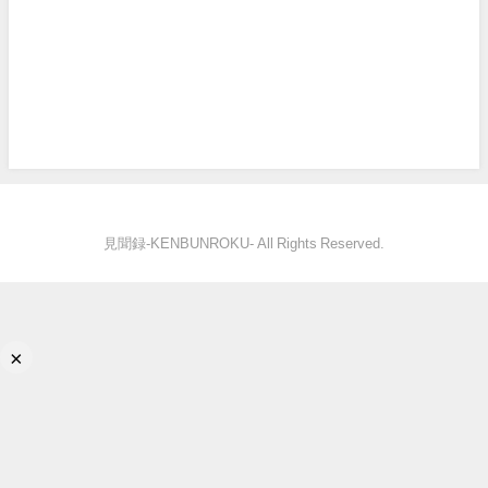
見聞録‐KENBUNROKU- All Rights Reserved.
×