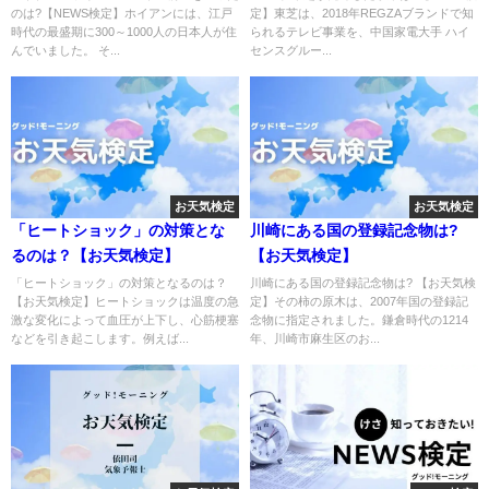
のは?【NEWS検定】ホイアンには、江戸
定】東芝は、2018年REGZAブランドで知
時代の最盛期に300～1000人の日本人が住
られるテレビ事業を、中国家電大手 ハイ
んでいました。 そ...
センスグルー...
お天気検定
お天気検定
「ヒートショック」の対策とな
川崎にある国の登録記念物は?
るのは？【お天気検定】
【お天気検定】
「ヒートショック」の対策となるのは？
川崎にある国の登録記念物は? 【お天気検
【お天気検定】ヒートショックは温度の急
定】その柿の原木は、2007年国の登録記
激な変化によって血圧が上下し、心筋梗塞
念物に指定されました。鎌倉時代の1214
などを引き起こします。例えば...
年、川崎市麻生区のお...