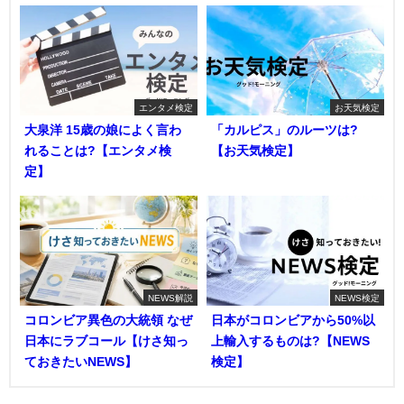
エンタメ検定
お天気検定
大泉洋 15歳の娘によく言わ
「カルピス」のルーツは?
れることは?【エンタメ検
【お天気検定】
定】
NEWS解説
NEWS検定
コロンビア異色の大統領 なぜ
日本がコロンビアから50%以
日本にラブコール【けさ知っ
上輸入するものは?【NEWS
ておきたいNEWS】
検定】