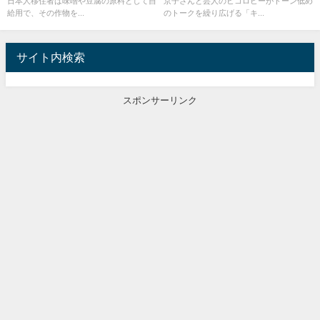
日本人移住者は味噌や豆腐の原料として自
京子さんと芸人のヒコロヒーがトーン低め
給用で、その作物を...
のトークを繰り広げる「キ...
サイト内検索
スポンサーリンク