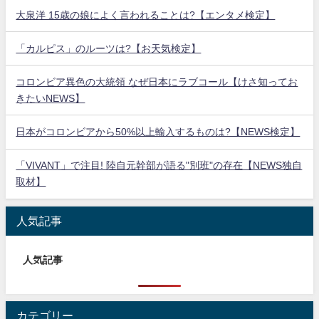
大泉洋 15歳の娘によく言われることは?【エンタメ検定】
「カルピス」のルーツは?【お天気検定】
コロンビア異色の大統領 なぜ日本にラブコール【けさ知ってお
きたいNEWS】
日本がコロンビアから50%以上輸入するものは?【NEWS検定】
「VIVANT」で注目! 陸自元幹部が語る"別班"の存在【NEWS独自
取材】
人気記事
人気記事
カテゴリー