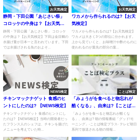
お天気検定
お天気検定
静岡・下田公園「あじさい祭」
ワカメから作られるのは?【お天
コロッケの中身は？【お天気検
気検定】
定】
静岡・下田公園「あじさい祭」 コロッケ
ワカメから作られるのは?【お天気検定】
の中身は？【お天気検定】下田は金目鯛の
ワカメは大きく3つの部位に分かれます。
水揚げ量が日本一と言われています。下田
上から見ていくと、お味噌汁や酢のものに
では水揚げされる魚のおよそ...
使われるのが葉先の部分の葉...
NEWS検定
ことば検定
チキンマックナゲット 食感のヒ
「みょうがを食べると物忘れが
ントにしたのは? 【NEWS検定】
酷くなる」、由来は?【ことば検
定プラス】
チキンマックナゲット 食感のヒントにし
「みょうがを食べると物忘れが酷くな
たのは? 【NEWS検定】当時の開発者だっ
る」、由来は? 朝の情報番組「グッド!モ
たフランス人のシェフは、チキンを揚げた
ーニング」-ことば検定プラス- テレビ朝日
メニューを考えていた時...
系列で放送される朝の情報...