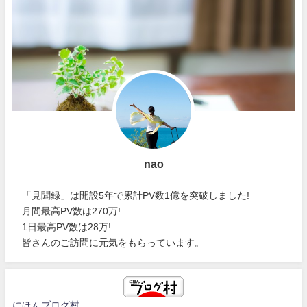
nao
「見聞録」は開設5年で累計PV数1億を突破しました!
月間最高PV数は270万!
1日最高PV数は28万!
皆さんのご訪問に元気をもらっています。
にほんブログ村