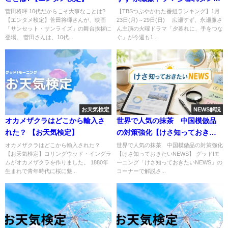
が大人気
菅田将暉 10代だからこそ大事なことは?
【TBSつぶやかれた番組ランキング】1月
【エンタメ検定】菅田将暉さんが、映画
23日(月)～29日(日) 広瀬すず、永瀬廉さ
「サンセット・サンライズ」の舞台挨拶に
ん主演の火曜ドラマ「夕暮れに、手をつな
登場。 菅田さんは、10代...
ぐ」が今週も1...
お天気検定
NEWS解説
オカメザクラはどこから輸入さ
世界で人気の抹茶 中国模倣品
れた？ 【お天気検定】
の対策強化【けさ知っておきた
いNEWS】
オカメザクラはどこから輸入された？
世界で人気の抹茶 中国模倣品の対策強化
【お天気検定】コリングウッド・イングラ
【けさ知っておきたいNEWS】 グッド!モ
ムがオカメザクラを作りました。 1880年
ーニング「けさ知っておきたいNEWS」の
生まれで青年時代に桜に魅...
コーナーで解説さ...