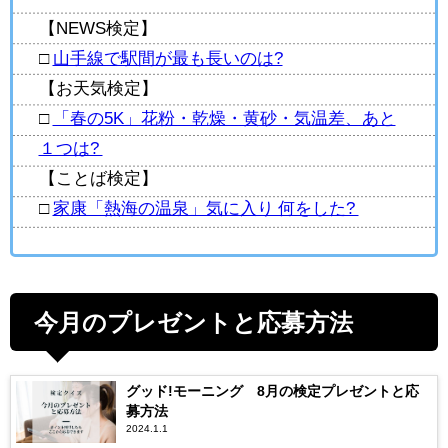
【NEWS検定】
□
山手線で駅間が最も長いのは?
【お天気検定】
□
「春の5K」花粉・乾燥・黄砂・気温差、あと
１つは?
【ことば検定】
□
家康「熱海の温泉」気に入り 何をした?
今月のプレゼントと応募方法
グッド!モーニング 8月の検定プレゼントと応
募方法
2024.1.1