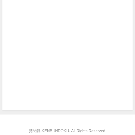
見聞録‐KENBUNROKU- All Rights Reserved.