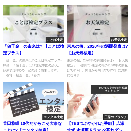
ことば検定
お天気検定
「値千金」の由来は? 【ことば検
東京の桜、2020年の満開発表は?
定プラス】
【お天気検定】
「値千金」の由来は?-ことば検定プラス-
東京の桜、2020年の満開発表は? 「お天気
林修 「値千金」は11世紀中国の詩人、
検定」 -依田司-東京の桜の2020年の開花
蘇東坡(蘇軾)の下記の詩に由来します。
は3月14日。開花から8日の3月22日に満開
「春宵一刻直千金」｢春の...
になりま...
エンタメ検定
王様のブランチ
菅田将暉 10代だからこそ大事な
【TBSつぶやかれた番組】広瀬
ことは?【エンタメ検定】
すず 永瀬廉ドラマ 夕暮れダンス