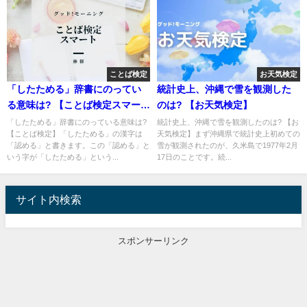
ことば検定
お天気検定
「したためる」辞書にのってい
統計史上、沖縄で雪を観測した
る意味は? 【ことば検定スマー
のは? 【お天気検定】
ト】
「したためる」辞書にのっている意味は?
統計史上、沖縄で雪を観測したのは? 【お
【ことば検定】「したためる」の漢字は
天気検定】まず沖縄県で統計史上初めての
「認める」と書きます。この「認める」と
雪が観測されたのが、久米島で1977年2月
いう字が「したためる」という...
17日のことです。続...
サイト内検索
スポンサーリンク