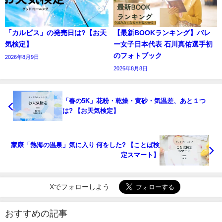
「カルピス」の発売日は?【お天
【最新BOOKランキング】バレ
気検定】
ー女子日本代表 石川真佑選手初
のフォトブック
2026年8月9日
2026年8月8日
「春の5K」花粉・乾燥・黄砂・気温差、あと１つ
は? 【お天気検定】
家康「熱海の温泉」気に入り 何をした? 【ことば検
定スマート】
Xでフォローしよう
おすすめの記事