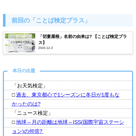
前回の「ことば検定プラス」
「切妻屋根」名前の由来は? 【ことば検定プラ
ス】
2020.12.3
本日の出題
「お天気検定」
□
過去、東京都心で1シーズンに冬日が1度もな
かったのは?
「ニュース検定」
□
地球⇔月の距離は地球⇔ISS(国際宇宙ステーシ
ョン)の何倍?