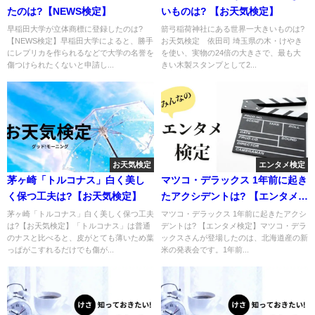
たのは?【NEWS検定】
いものは? 【お天気検定】
早稲田大学が立体商標に登録したのは?
箭弓稲荷神社にある世界一大きいものは?
【NEWS検定】早稲田大学によると、勝手
お天気検定 依田司 埼玉県の木・けやき
にレプリカを作られるなどで大学の名誉を
を使い、実物の24倍の大きさで、最も大
傷つけられたくないと申請し...
きい木製スタンプとして2...
お天気検定
エンタメ検定
茅ヶ崎「トルコナス」白く美し
マツコ・デラックス 1年前に起き
く保つ工夫は?【お天気検定】
たアクシデントは? 【エンタメ検
定】
茅ヶ崎「トルコナス」白く美しく保つ工夫
マツコ・デラックス 1年前に起きたアクシ
は?【お天気検定】「トルコナス」は普通
デントは? 【エンタメ検定】マツコ・デラ
のナスと比べると、皮がとても薄いため葉
ックスさんが登場したのは、北海道産の新
っぱがこすれるだけでも傷が...
米の発表会です。1年前...