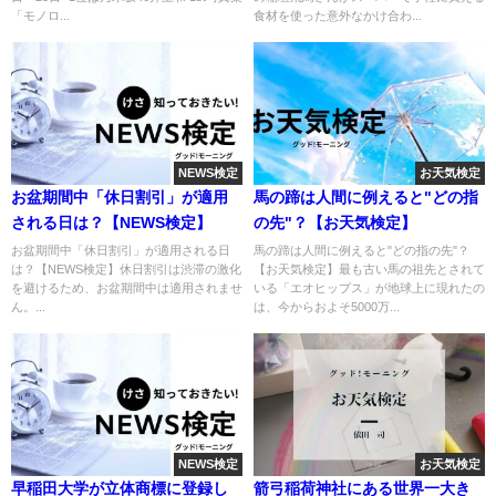
「モノロ...
食材を使った意外なかけ合わ...
NEWS検定
お天気検定
お盆期間中「休日割引」が適用
馬の蹄は人間に例えると"どの指
される日は？【NEWS検定】
の先"？【お天気検定】
お盆期間中「休日割引」が適用される日
馬の蹄は人間に例えると"どの指の先"？
は？【NEWS検定】休日割引は渋滞の激化
【お天気検定】最も古い馬の祖先とされて
を避けるため、お盆期間中は適用されませ
いる「エオヒップス」が地球上に現れたの
ん。...
は、今からおよそ5000万...
NEWS検定
お天気検定
早稲田大学が立体商標に登録し
箭弓稲荷神社にある世界一大き