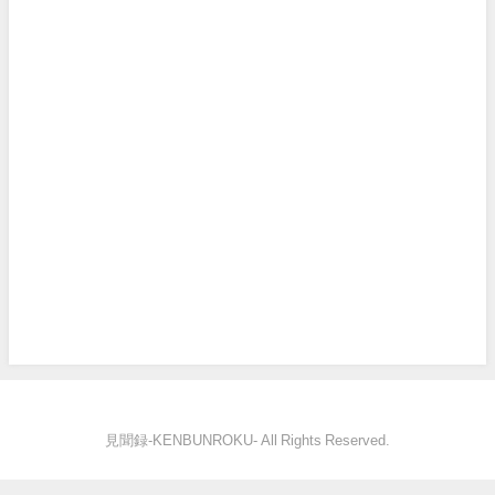
見聞録‐KENBUNROKU- All Rights Reserved.