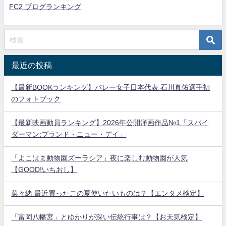
FC2 ブログランキング
最近の投稿
【最新BOOKランキング】バレー女子日本代表 石川真佑選手初
のフォトブック
【最新映画動員ランキング】2026年公開洋画作品№1「スパイ
ダーマン:ブランド・ニュー・デイ」
「よこはま動物園ズーラシア」夜に楽しむ動物園が人気
【GOOD!いちおし】
菜々緒 最近買ったこの夏使いたいものは？【エンタメ検定】
「富岡八幡宮」とゆかりが深い伝統行事は？【お天気検定】