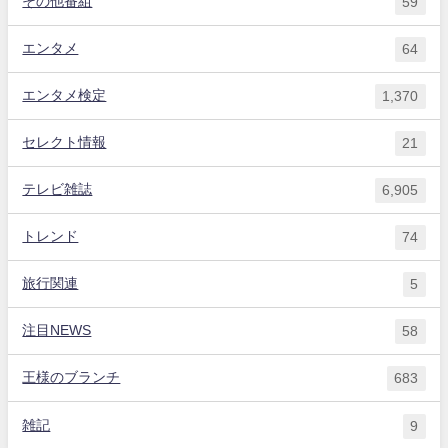
その他番組
59
エンタメ
64
エンタメ検定
1,370
セレクト情報
21
テレビ雑誌
6,905
トレンド
74
旅行関連
5
注目NEWS
58
王様のブランチ
683
雑記
9