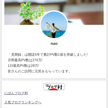
nao
「見聞録」は開設5年で累計PV数1億を突破しました!
月間最高PV数は270万!
1日最高PV数は28万!
皆さんのご訪問に元気をもらっています。
にほんブログ村
人気ブログランキングへ