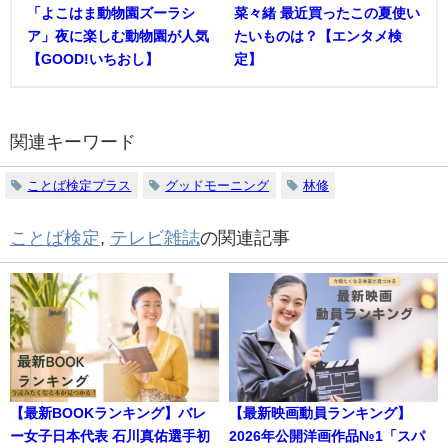
「よこはま動物園ズーラシ
菜々緒 最近買ったこの夏使い
ア」夜に楽しむ動物園が人気
たいものは？【エンタメ検
【GOOD!いちおし】
定】
関連キーワード
ことば検定プラス
グッドモーニング
林修
ことば検定
,
テレビ雑誌
の関連記事
【最新BOOKランキング】バレ
【最新映画動員ランキング】
ー女子日本代表 石川真佑選手初
2026年公開洋画作品№1「スパ