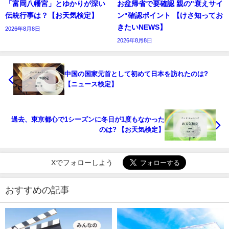
「富岡八幡宮」とゆかりが深い
お盆帰省で要確認 親の"衰えサイ
伝統行事は？【お天気検定】
ン"確認ポイント 【けさ知ってお
きたいNEWS】
2026年8月8日
2026年8月8日
中国の国家元首として初めて日本を訪れたのは?
【ニュース検定】
過去、東京都心で1シーズンに冬日が1度もなかった
のは? 【お天気検定】
Xでフォローしよう
おすすめの記事