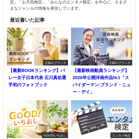
定」「お天気検定」「みんなのエンタメ検定」を中心に、さまざ
まなジャンルの情報を発信しています。
最近書いた記事
王様のブランチ
王様のブランチ
【最新BOOKランキング】バ
【最新映画動員ランキング】
レー女子日本代表 石川真佑選
2026年公開洋画作品№1「ス
手初のフォトブック
パイダーマン:ブランド・ニュ
ー・デイ」
GOOD!いちおし
エンタメ検定