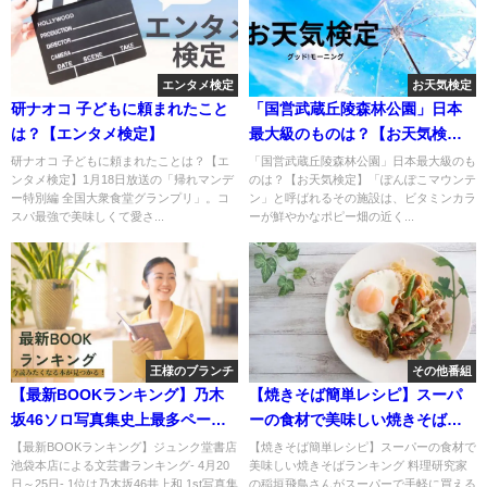
エンタメ検定
お天気検定
研ナオコ 子どもに頼まれたこと
「国営武蔵丘陵森林公園」日本
は？【エンタメ検定】
最大級のものは？【お天気検
定】
研ナオコ 子どもに頼まれたことは？【エ
「国営武蔵丘陵森林公園」日本最大級のも
ンタメ検定】1月18日放送の「帰れマンデ
のは？【お天気検定】「ぽんぽこマウンテ
ー特別編 全国大衆食堂グランプリ」。コ
ン」と呼ばれるその施設は、ビタミンカラ
スパ最強で美味しくて愛さ...
ーが鮮やかなポピー畑の近く...
王様のブランチ
その他番組
【最新BOOKランキング】乃木
【焼きそば簡単レシピ】スーパ
坂46ソロ写真集史上最多ページ
ーの食材で美味しい焼きそばラ
「井上和 1st写真集」
ンキング
【最新BOOKランキング】ジュンク堂書店
【焼きそば簡単レシピ】スーパーの食材で
池袋本店による文芸書ランキング- 4月20
美味しい焼きそばランキング 料理研究家
日～25日- 1位は乃木坂46井上和 1st写真集
の稲垣飛鳥さんがスーパーで手軽に買える