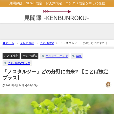
見聞録は、NEWS検定、お天気検定、エンタメ検定を中心に発信
ホーム
テレビ雑誌
ことば検定
「ノスタルジー」どの分野に由来? 【こ
とば検定プラス】
ことば検定
テレビ雑誌
グッドモーニング
林修
ことば検定プラス
「ノスタルジー」どの分野に由来? 【ことば検定
プラス】
2021年6月24日
3分26秒