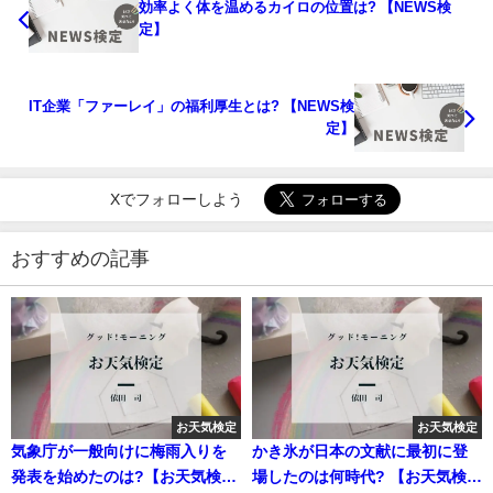
効率よく体を温めるカイロの位置は? 【NEWS検
定】
IT企業「ファーレイ」の福利厚生とは? 【NEWS検
定】
Xでフォローしよう
おすすめの記事
お天気検定
お天気検定
気象庁が一般向けに梅雨入りを
かき氷が日本の文献に最初に登
発表を始めたのは?【お天気検
場したのは何時代? 【お天気検