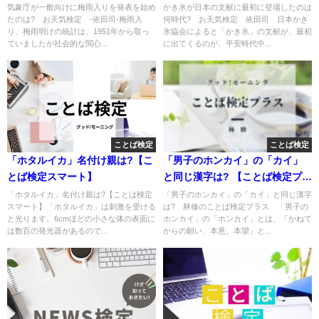
定】
定】
気象庁が一般向けに梅雨入りを発表を始め
かき氷が日本の文献に最初に登場したのは
たのは? お天気検定 -依田司-梅雨入
何時代? お天気検定 依田司 日本かき
り、梅雨明けの統計は、1951年から取っ
氷協会によると「かき氷」の文献が、最初
ていましたが社会的な関心...
に出てくるのが、平安時代中...
ことば検定
ことば検定
「ホタルイカ」名付け親は?【こ
「男子のホンカイ」の「カイ」
とば検定スマート】
と同じ漢字は? 【ことば検定プラ
ス】
「ホタルイカ」名付け親は?【ことば検定
「男子のホンカイ」の「カイ」と同じ漢字
スマート】「ホタルイカ」は刺激を受ける
は? 林修のことば検定プラス 「男子の
と光ります。6cmほどの小さな体の表面に
ホンカイ」の「ホンカイ」とは、「かねて
は数百の発光器があるので...
からの願い、本意、本望」と...