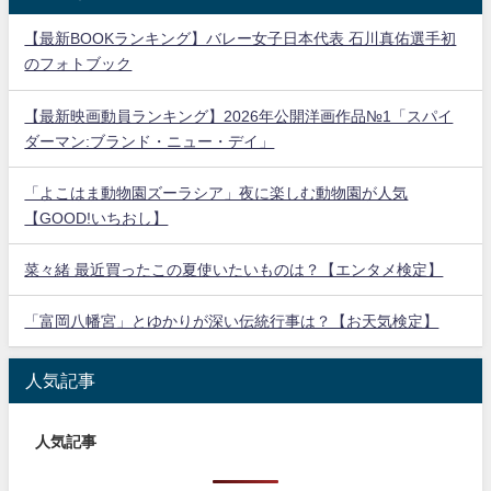
【最新BOOKランキング】バレー女子日本代表 石川真佑選手初
のフォトブック
【最新映画動員ランキング】2026年公開洋画作品№1「スパイ
ダーマン:ブランド・ニュー・デイ」
「よこはま動物園ズーラシア」夜に楽しむ動物園が人気
【GOOD!いちおし】
菜々緒 最近買ったこの夏使いたいものは？【エンタメ検定】
「富岡八幡宮」とゆかりが深い伝統行事は？【お天気検定】
人気記事
人気記事