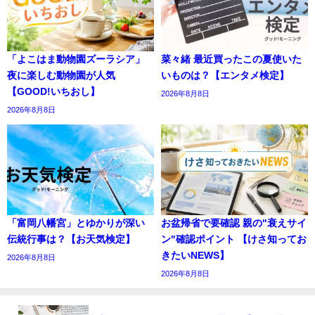
「よこはま動物園ズーラシア」
菜々緒 最近買ったこの夏使いた
夜に楽しむ動物園が人気
いものは？【エンタメ検定】
【GOOD!いちおし】
2026年8月8日
2026年8月8日
「富岡八幡宮」とゆかりが深い
お盆帰省で要確認 親の"衰えサイ
伝統行事は？【お天気検定】
ン"確認ポイント 【けさ知ってお
きたいNEWS】
2026年8月8日
2026年8月8日