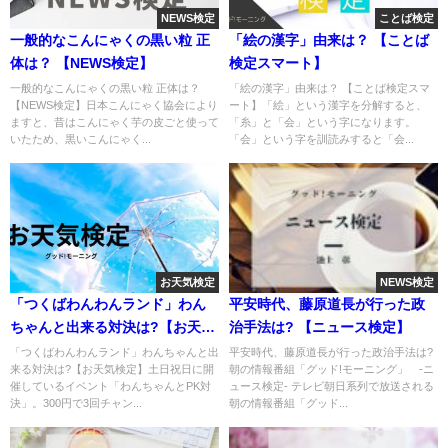
NEWS検定
ことば検定
一般的なこんにゃくの黒い粒 正
「絵の漢字」由来は？ 【ことば
体は？ 【NEWS検定】
検定スマート】
一般的なこんにゃくの黒い粒 正体は？
「絵の漢字」由来は？ 【ことば検定スマ
【NEWS検定】日本こんにゃく協会により
ート】「絵」という漢字を分解すると、
ますと、昔はこんにゃく芋の皮ごと使って
「糸」と「会」という字になります。
いたため、黒いこんにゃく...
「会」という字を訓読みすると「会...
お天気検定
NEWS検定
「つくばわんわんランド」わん
平安時代、藤原道長が行った政
ちゃんと出来る対決は?【お天気
治手法は? 【ニュース検定】
検定】
「つくばわんわんランド」わんちゃんと出
平安時代、藤原道長が行った政治手法は?
来る対決は?【お天気検定】土日祝日に開
朝の情報番組「グッド!モーニング」 -ニ
催しているイベント「わんちゃんとPK対
ュース検定- テレビ朝日系列で放送される
決」。300円で3回チャン...
朝の情報番組「グッド...