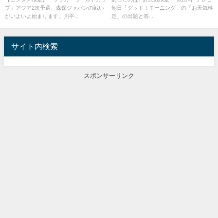
プ」アジア2次予選、森保ジャパンの戦い
朝日「グッド！モーニング」の「お天気検
がいよいよ始まります。川平...
定」の出題と答...
サイト内検索
スポンサーリンク