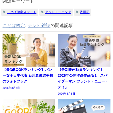
関連キーワード
ことば検定スマート
グッドモーニング
依田司
ことば検定
,
テレビ雑誌
の関連記事
【最新BOOKランキング】バレ
【最新映画動員ランキング】
ー女子日本代表 石川真佑選手初
2026年公開洋画作品№1「スパ
のフォトブック
イダーマン:ブランド・ニュー・
デイ」
2026年8月8日
2026年8月8日