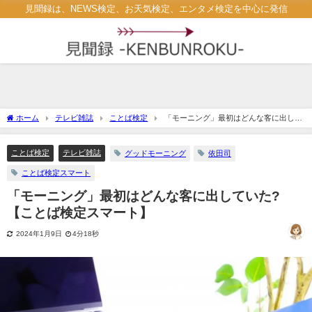
見聞録は、NEWS検定、お天気検定、エンタメ検定を中心に発信
ホーム
テレビ雑誌
ことば検定
「モーニング」最初はどんな客に出して
いた? 【ことば検定スマート】
ことば検定
テレビ雑誌
グッドモーニング
依田司
ことば検定スマート
「モーニング」最初はどんな客に出していた?
【ことば検定スマート】
2024年1月9日
4分18秒