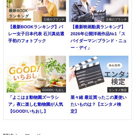
王様のブランチ
王様のブランチ
【最新BOOKランキング】バ
【最新映画動員ランキング】
レー女子日本代表 石川真佑選
2026年公開洋画作品№1「ス
手初のフォトブック
パイダーマン:ブランド・ニュ
ー・デイ」
GOOD!いちおし
エンタメ検定
「よこはま動物園ズーラシ
菜々緒 最近買ったこの夏使い
ア」夜に楽しむ動物園が人気
たいものは？【エンタメ検
【GOOD!いちおし】
定】