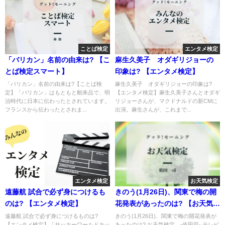
ことば検定
エンタメ検定
「バリカン」名前の由来は? 【こ
麻生久美子 オダギリジョーの
とば検定スマート】
印象は? 【エンタメ検定】
「バリカン」名前の由来は?【ことば検
麻生久美子 オダギリジョーの印象は?
定】「バリカン」はもともと舶来品で、明
【エンタメ検定】麻生久美子さんとオダギ
治時代に日本に伝わったとされています。
リジョーさんが、マクドナルドの新CMに
フランスから伝わったとされま...
出演。麻生さんが、これまで...
エンタメ検定
お天気検定
遠藤航 試合で必ず身につけるも
きのう(1月26日)、関東で梅の開
のは? 【エンタメ検定】
花発表があったのは? 【お天気検
定】
遠藤航 試合で必ず身につけるものは?
きのう(1月26日)、関東で梅の開花発表が
【エンタメ検定】「サッカーワールドカッ
あったのは? お天気検定 -依田司- テレビ