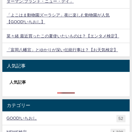
ダーマン:ブランド・ニュー・デイ」
「よこはま動物園ズーラシア」夜に楽しむ動物園が人気
【GOOD!いちおし】
菜々緒 最近買ったこの夏使いたいものは？【エンタメ検定】
「富岡八幡宮」とゆかりが深い伝統行事は？【お天気検定】
人気記事
人気記事
カテゴリー
GOOD!いちおし
52
NEWS検定