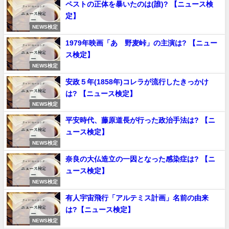
ペストの正体を暴いたのは(誰)? 【ニュース検
定】
NEWS検定
1979年映画「あゝ野麦峠」の主演は? 【ニュー
ス検定】
NEWS検定
安政５年(1858年)コレラが流行したきっかけ
は? 【ニュース検定】
NEWS検定
平安時代、藤原道長が行った政治手法は? 【ニ
ュース検定】
NEWS検定
奈良の大仏造立の一因となった感染症は? 【ニ
ュース検定】
NEWS検定
有人宇宙飛行「アルテミス計画」名前の由来
は?【ニュース検定】
NEWS検定