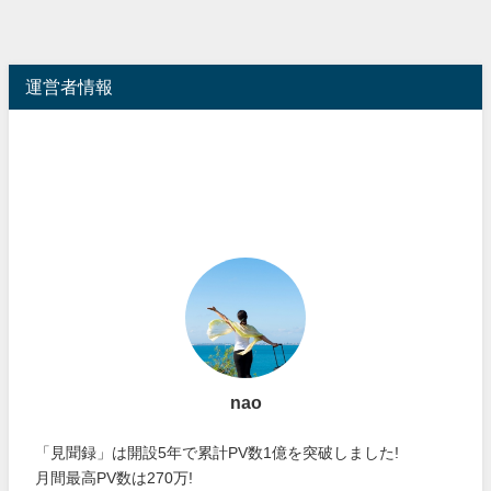
運営者情報
nao
「見聞録」は開設5年で累計PV数1億を突破しました!
月間最高PV数は270万!