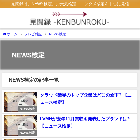
見聞録は、NEWS検定、お天気検定、エンタメ検定を中心に発信
ホーム
テレビ雑誌
NEWS検定
NEWS検定
NEWS検定の記事一覧
クラウド業界のトップ企業はどこの傘下? 【ニ
ュース検定】
NEWS検定
LVMHが去年11月買収を発表したブランドは?
【ニュース検定】
NEWS検定