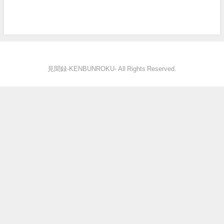
見聞録‐KENBUNROKU- All Rights Reserved.