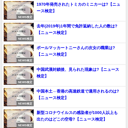
1970年発売されたトミカのミニカーは?【ニュ
ース検定】
NEWS検定
去年(2019年)1年間で免許返納した人の数は?
【ニュース検定】
NEWS検定
ポールマッカートニーさんの次女の職業は?
【ニュース検定】
NEWS検定
中国武漢封鎖後、見られた現象は?【ニュース
検定】
NEWS検定
中国本土⇔香港の高速鉄道で適用されるのは?
【ニュース検定】
NEWS検定
新型コロナウイルスの感染者が1000人以上も
出たのはどこの空母?【ニュース検定】
NEWS検定