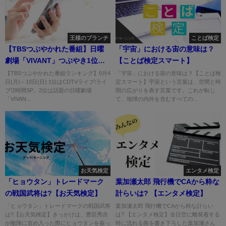
王様のブランチ
ことば検定
【TBSつぶやかれた番組】日曜
「宇宙」における宙の意味は？
劇場「VIVANT」つぶやき1位に
【ことば検定スマート】
なれない理由
【TBSつぶやかれた番組ランキング】9月4
「宇宙」における宙の意味は？【ことば検
日(月)～10日(日) 1位はCDTVライブ!ライ
定スマート】宇宙という言葉は、空間と時
ブ!2時間SP。2位は話題の日曜劇場
間の広がりを表す言葉です。これが転じ
「VIVAN...
て、地球の内外を含むすべての...
お天気検定
エンタメ検定
「ヒョウタン」トレードマーク
葉加瀬太郎 飛行機でCAから粋な
の戦国武将は?【お天気検定】
計らいは? 【エンタメ検定】
「ヒョウタン」トレードマークの戦国武将
葉加瀬太郎 飛行機でCAから粋な計らい
は?【お天気検定】きっかけは、豊臣秀吉
は? 【エンタメ検定】全日空に離発着する
が敵陣に攻め入った際にヒョウタンを振っ
時に流れる曲を書き下ろした葉加瀬さん