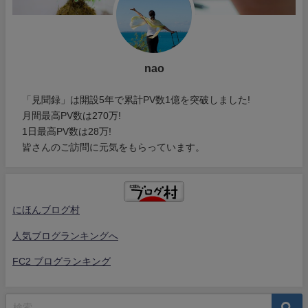
nao
「見聞録」は開設5年で累計PV数1億を突破しました!
月間最高PV数は270万!
1日最高PV数は28万!
皆さんのご訪問に元気をもらっています。
にほんブログ村
人気ブログランキングへ
FC2 ブログランキング