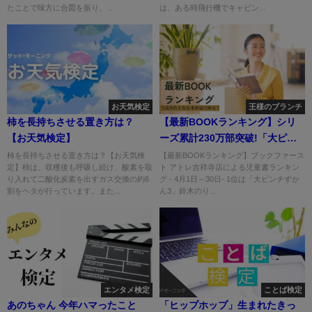
たことで味方に合図を振り、...
は、ある時飛行機でキャビン...
お天気検定
王様のブランチ
柿を長持ちさせる置き方は？
【最新BOOKランキング】シリ
【お天気検定】
ーズ累計230万部突破!「大ピン
チずかん3」
柿を長持ちさせる置き方は？【お天気検
【最新BOOKランキング】ブックファース
定】柿は、収穫後も呼吸し続け、酸素を取
ト アトレ吉祥寺店による児童書ランキン
り入れて二酸化炭素を出すガス交換の約6
グ - 4月1日～30日- 1位は「大ピンチずか
割をヘタが行っています。また...
ん3」鈴木のり...
エンタメ検定
ことば検定
あのちゃん 今年ハマったこと
「ヒップホップ」生まれたきっ