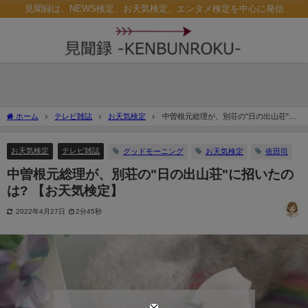
見聞録は、NEWS検定、お天気検定、エンタメ検定を中心に発信
ホーム
テレビ雑誌
お天気検定
中曽根元総理が、別荘の"日の出山荘"に
招いたのは? 【お天気検定】
お天気検定
テレビ雑誌
グッドモーニング
お天気検定
依田司
中曽根元総理が、別荘の"日の出山荘"に招いたの
は? 【お天気検定】
2022年4月27日
2分45秒