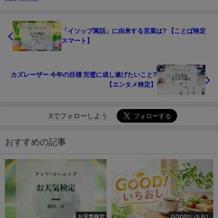
「イソップ寓話」に由来する言葉は? 【ことば検定
スマート】
カズレーザー 今年の目標 完璧に成し遂げたいこと?
【エンタメ検定】
Xでフォローしよう
おすすめの記事
お天気検定
GOOD!いちおし