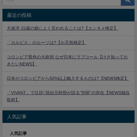
最近の投稿
大泉洋 15歳の娘によく言われることは?【エンタメ検定】
「カルピス」のルーツは?【お天気検定】
コロンビア異色の大統領 なぜ日本にラブコール【けさ知ってお
きたいNEWS】
日本がコロンビアから50%以上輸入するものは?【NEWS検定】
「VIVANT」で注目! 陸自元幹部が語る"別班"の存在【NEWS独自
取材】
人気記事
人気記事