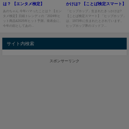
は？ 【エンタメ検定】
かけは? 【ことば検定スマート】
あのちゃん 今年ハマったことは？ 【エン
「ヒップホップ」生まれたきっかけは?
タメ検定】日経トレンディの「2024年ヒ
【ことば検定スマート】「ヒップホップ」
ット商品&2025年ヒット予測」発表会に、
は、1973年に生まれたとされています。
今年の顔としてあの...
ヒップホップ界のゴッドフ...
サイト内検索
スポンサーリンク