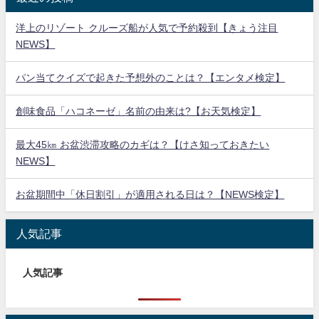
洋上のリゾート クルーズ船が人気で予約殺到【きょう注目
NEWS】
パン当てクイズで起きた予想外のことは？【エンタメ検定】
創味食品「ハコネーゼ」名前の由来は?【お天気検定】
最大45㎞ お盆渋滞攻略のカギは？【けさ知っておきたい
NEWS】
お盆期間中「休日割引」が適用される日は？【NEWS検定】
人気記事
人気記事