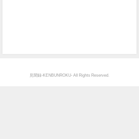
見聞録‐KENBUNROKU- All Rights Reserved.