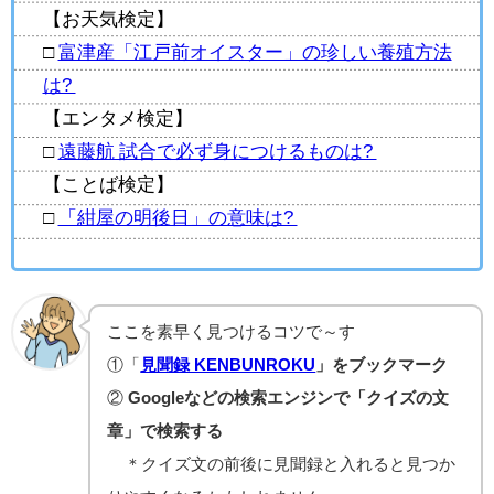
【お天気検定】
□
富津産「江戸前オイスター」の珍しい養殖方法
は?
【エンタメ検定】
□
遠藤航 試合で必ず身につけるものは?
【ことば検定】
□
「紺屋の明後日」の意味は?
ここを素早く見つけるコツで～す
①「
見聞録 KENBUNROKU
」をブックマーク
②
Googleなどの検索エンジンで「クイズの文
章」で検索する
＊クイズ文の前後に見聞録と入れると見つか