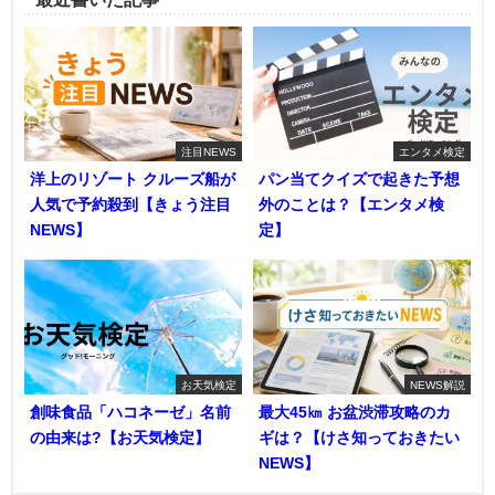
注目NEWS
エンタメ検定
洋上のリゾート クルーズ船が
パン当てクイズで起きた予想
人気で予約殺到【きょう注目
外のことは？【エンタメ検
NEWS】
定】
お天気検定
NEWS解説
創味食品「ハコネーゼ」名前
最大45㎞ お盆渋滞攻略のカ
の由来は?【お天気検定】
ギは？【けさ知っておきたい
NEWS】