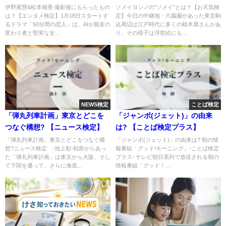
定】
伊野尾慧&松本穂香 撮影後にもらったもの
ソメイヨシノの"ソメイ"とは？【お天気検
は？【エンタメ検定】1月18日スタートす
定】今日の中継地・六義園があった東京駒
るドラマ「50分間の恋人」は、AIが親友の
込周辺は江戸時代に多くの植木屋さんがあ
変わり者と堅実な女...
り、その様子は浮世絵にも...
NEWS検定
ことば検定
「弾丸列車計画」東京とどこを
「ジャンボ(ジェット)」の由来
つなぐ構想? 【ニュース検定】
は? 【ことば検定プラス】
「弾丸列車計画」東京とどこをつなぐ構
「ジャンボ(ジェット)」の由来は? 朝の情
想?ニュース検定 -池上彰-戦前からあっ
報番組「グッド!モーニング」-ことば検定
た「弾丸列車計画」は東京から大阪、そし
プラス- テレビ朝日系列で放送される朝の
て下関を通って、さらに海底...
情報番組「グッド！...