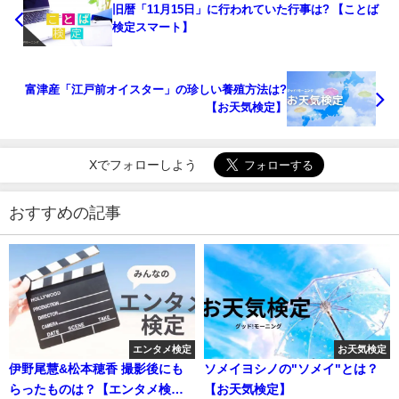
旧暦「11月15日」に行われていた行事は? 【ことば
検定スマート】
富津産「江戸前オイスター」の珍しい養殖方法は?
【お天気検定】
Xでフォローしよう
おすすめの記事
エンタメ検定
お天気検定
伊野尾慧&松本穂香 撮影後にも
ソメイヨシノの"ソメイ"とは？
らったものは？【エンタメ検
【お天気検定】