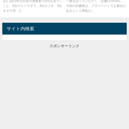
定】2021年の日本の漁獲量TOP5を見てい
一冊を語っていただく「読書LOVERS」。
くと、5位スケトウダラ、4位カツオ、3位
今回の読書家は、プライベートでも親交が
ホタテ貝、2...
あるという満島ひ...
サイト内検索
スポンサーリンク