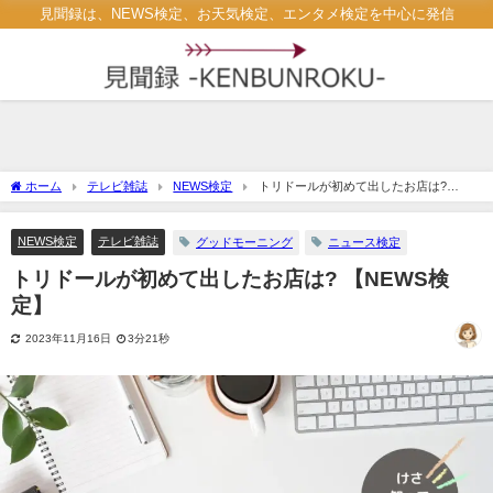
見聞録は、NEWS検定、お天気検定、エンタメ検定を中心に発信
ホーム
テレビ雑誌
NEWS検定
トリドールが初めて出したお店は?
【NEWS検定】
NEWS検定
テレビ雑誌
グッドモーニング
ニュース検定
トリドールが初めて出したお店は? 【NEWS検
定】
2023年11月16日
3分21秒