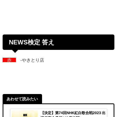
NEWS検定 答え
赤
-やきとり店
あわせて読みたい
【決定】第74回NHK紅白歌合戦2023 出