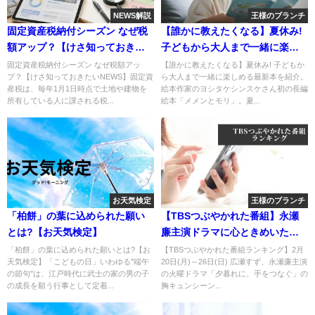
NEWS解説
王様のブランチ
固定資産税納付シーズン なぜ税
【誰かに教えたくなる】夏休み!
額アップ？【けさ知っておきた
子どもから大人まで一緒に楽し
いNEWS】
める本
固定資産税納付シーズン なぜ税額アッ
【誰かに教えたくなる】夏休み! 子どもか
プ？【けさ知っておきたいNEWS】固定資
ら大人まで一緒に楽しめる最新本を紹介。
産税は、毎年1月1日時点で土地や建物を
絵本作家のヨシタケシンスケさん初の長編
所有している人に課される税...
絵本「メメンとモリ」。夏...
お天気検定
王様のブランチ
「柏餅」の葉に込められた願い
【TBSつぶやかれた番組】永瀬
とは?【お天気検定】
廉主演ドラマに心ときめいた視
聴者続出!
「柏餅」の葉に込められた願いとは?【お
【TBSつぶやかれた番組ランキング】2月
天気検定】「こどもの日」いわゆる"端午
20日(月)～26日(日) 広瀬すず、永瀬廉主演
の節句"は、江戸時代に武士の家の男の子
の火曜ドラマ「夕暮れに、手をつなぐ」の
の成長を願う行事として定着...
胸キュンシーン...