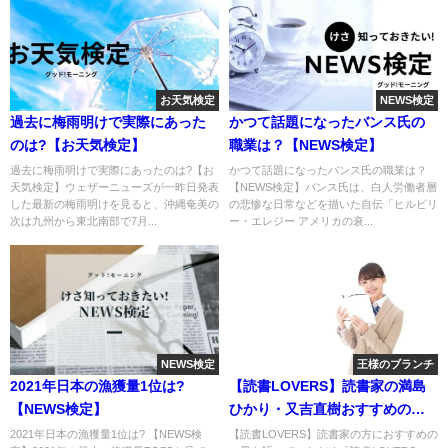
お天気検定
NEWS検定
過去に梅雨明けで実際にあった
かつて話題になったバンス氏の
のは?【お天気検定】
職業は？【NEWS検定】
過去に梅雨明けで実際にあったのは?【お
かつて話題になったバンス氏の職業は？
天気検定】ウェザーニューズが一昨日発表
【NEWS検定】バンス氏は、白人労働者層
した最新の梅雨明けを見ると、沖縄奄美の
の悲惨な日常などを描いた自伝「ヒルビリ
次は九州から東北南部で7月...
ー・エレジー アメリカの衰...
NEWS検定
王様のブランチ
2021年日本の漁獲量1位は?
【読書LOVERS】読書家の満島
【NEWS検定】
ひかり・又吉直樹おすすめの一
冊
2021年日本の漁獲量1位は? 【NEWS検
【読書LOVERS】読書家の方におすすめの