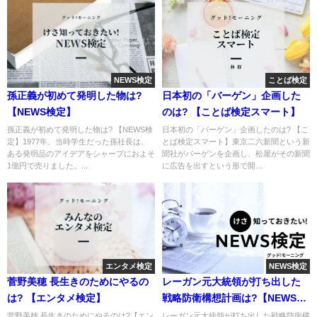
NEWS検定
ことば検定
孫正義が初めて発明した物は?
日本初の「バーゲン」企画した
【NEWS検定】
のは? 【ことば検定スマート】
孫正義が初めて発明した物は? 【NEWS検
日本初の「バーゲン」企画したのは? 【こ
定】1977年、当時学生だった孫社長は、
とば検定スマート】東京二六新聞という新
ある発明品のアイデアをシャープにおよそ
聞社がバーゲンを企画し、松屋がその新聞
1億円で売りました。...
に広告を出すという形で開...
エンタメ検定
NEWS検定
菅野美穂 長生きのためにやるの
レーガン元大統領が打ち出した
は? 【エンタメ検定】
戦略防衛構想計画は?【NEWS検
定】
菅野美穂 長生きのためにやるのは?【エン
レーガン元大統領が打ち出した戦略防衛構