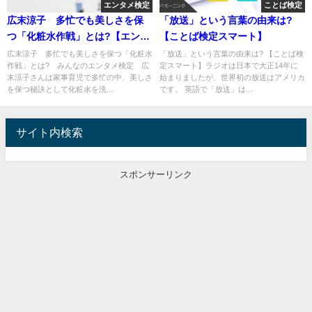
エンタメ検定
ことば検定
広末涼子 多忙でも美しさを保
「放送」という言葉の由来は?
つ「化粧水作戦」とは?【エンタ
【ことば検定スマート】
メ検定】
広末涼子 多忙でも美しさを保つ「化粧水
「放送」という言葉の由来は? 【ことば検
作戦」とは? みんなのエンタメ検定 広
定スマート】ラジオは日本で大正14年に
末涼子さんは家事育児で多忙の中、美しさ
始まりましたが、世界初の放送はアメリカ
を保つ秘訣として化粧水を洗...
です。 英語で「放送」は...
サイト内検索
スポンサーリンク