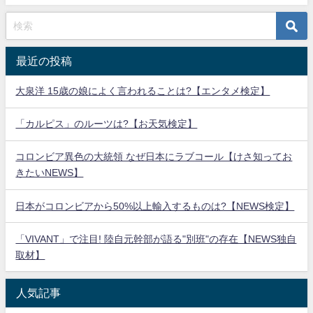
最近の投稿
大泉洋 15歳の娘によく言われることは?【エンタメ検定】
「カルピス」のルーツは?【お天気検定】
コロンビア異色の大統領 なぜ日本にラブコール【けさ知ってお
きたいNEWS】
日本がコロンビアから50%以上輸入するものは?【NEWS検定】
「VIVANT」で注目! 陸自元幹部が語る"別班"の存在【NEWS独自
取材】
人気記事