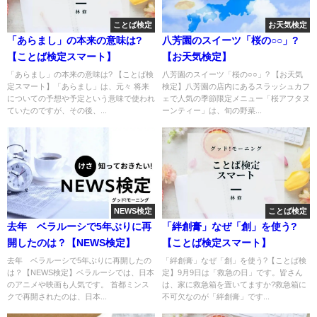
ことば検定
お天気検定
「あらまし」の本来の意味は?
八芳園のスイーツ「桜の○○」?
【ことば検定スマート】
【お天気検定】
「あらまし」の本来の意味は? 【ことば検
八芳園のスイーツ「桜の○○」? 【お天気
定スマート】「あらまし」は、元々 将来
検定】八芳園の店内にあるスラッシュカフ
についての予想や予定という意味で使われ
ェで人気の季節限定メニュー「桜アフタヌ
ていたのですが、その後、...
ーンティー」は、旬の野菜...
NEWS検定
ことば検定
去年 ベラルーシで5年ぶりに再
「絆創膏」なぜ「創」を使う?
開したのは？【NEWS検定】
【ことば検定スマート】
去年 ベラルーシで5年ぶりに再開したの
「絆創膏」なぜ「創」を使う?【ことば検
は？【NEWS検定】ベラルーシでは、日本
定】9月9日は「救急の日」です。皆さん
のアニメや映画も人気です。 首都ミンス
は、家に救急箱を置いてますか?救急箱に
クで再開されたのは、日本...
不可欠なのが「絆創膏」です...