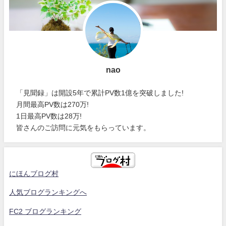
nao
「見聞録」は開設5年で累計PV数1億を突破しました!
月間最高PV数は270万!
1日最高PV数は28万!
皆さんのご訪問に元気をもらっています。
にほんブログ村
人気ブログランキングへ
FC2 ブログランキング