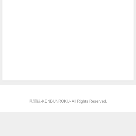
見聞録‐KENBUNROKU- All Rights Reserved.