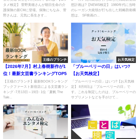
タメ検定】 菅野美穂さんが朝日生命の介
想計画は?【NEWS検定】 1980年代に当時
護保険の新CMに登場。保険にちなみ、菅
のレーガン大統領が打ち出した戦略防衛構
野さんは、元気に長生きす...
想は、 SF映画の...
王様のブランチ
お天気検定
【2026年7月】村上春樹新作が1
「ブルーベリーの日」はいつ?
位！最新文芸書ランキングTOP5
【お天気検定】
【王様のブランチ】最新BOOKランキング
「ブルーベリーの日」はいつ?【お天気検
ブックファースト新宿店による文芸書ラン
定】 8月8日は「ブルーベリーの日」で
キング -7月13日～19日- 1位「夏帆 The
す。これを制定したのは、ブルーベリーの
Tale...
サプリメントなどを手がけて...