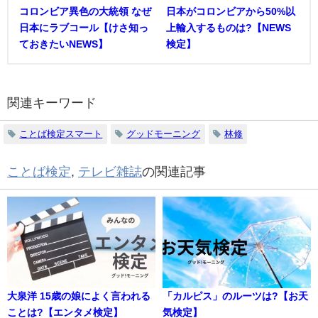
コロンビア異色の大統領 なぜ
日本がコロンビアから50%以
日本にラブコール【けさ知っ
上輸入するものは?【NEWS
ておきたいNEWS】
検定】
関連キーワード
ことば検定スマート
グッドモーニング
林修
ことば検定
,
テレビ雑誌
の関連記事
大泉洋 15歳の娘によく言われる
「カルピス」のルーツは?【お天
ことは?【エンタメ検定】
気検定】