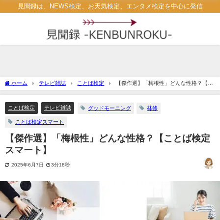
見聞録は、NEWS検定、お天気検定、エンタメ検定を中心に発信
ホーム
テレビ雑誌
ことば検定
【傑作選】「梅根性」どんな性格？【こ
とば検定スマート】
ことば検定
テレビ雑誌
グッドモーニング
林修
ことば検定スマート
【傑作選】「梅根性」どんな性格？【ことば検定
スマート】
2025年6月7日
3分18秒