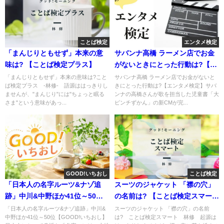
ことば検定
エンタメ検定
「まんじりともせず」本来の意
サバンナ高橋 ラーメン店でお金
味は? 【ことば検定プラス】
がないときにとった行動は?【エ
ンタメ検定】
「まんじりともせず」本来の意味は?こと
サバンナ高橋 ラーメン店でお金がないと
ば検定プラス -林修- 語源ははっきりし
きにとった行動は?【エンタメ検定】サバ
ませんが、"まんじり"には"ちょっと眠る
ンナの高橋さんが歌を担当した児童書「大
さま"という意味があっ...
ピンチずかん」の新CMが完...
GOOD!いちおし
ことば検定
「日本人の名字ルーツ&ナゾ追
スーツのジャケット 「襟の穴」
跡」中川&中野ほか41位～50位
の名前は? 【ことば検定スマー
【GOOD!いちおし】
ト】
「日本人の名字ルーツ&ナゾ追跡」中川&
スーツのジャケット 「襟の穴」の名前
中野ほか41位～50位【GOOD!いちおし】
は? ことば検定スマート 林修 起源は