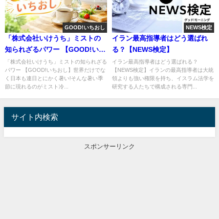
GOOD!いちおし
NEWS検定
「株式会社いけうち」ミストの
イラン最高指導者はどう選ばれ
知られざるパワー 【GOOD!いち
る？【NEWS検定】
おし】
「株式会社いけうち」ミストの知られざる
イラン最高指導者はどう選ばれる？
パワー 【GOOD!いちおし】世界だけでな
【NEWS検定】イランの最高指導者は大統
く日本も連日とにかく暑い!そんな暑い季
領よりも強い権限を持ち、イスラム法学を
節に現れるのがミスト冷...
研究する人たちで構成される専門...
サイト内検索
スポンサーリンク