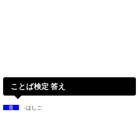
ことば検定 答え
青
-はしご