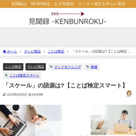
見聞録は、NEWS検定、お天気検定、エンタメ検定を中心に発信
ホーム
テレビ雑誌
ことば検定
「スケール」の語源は?【ことば検定ス
マート】
ことば検定
テレビ雑誌
グッドモーニング
林修
ことば検定スマート
「スケール」の語源は?【ことば検定スマート】
2025年6月3日
4分45秒