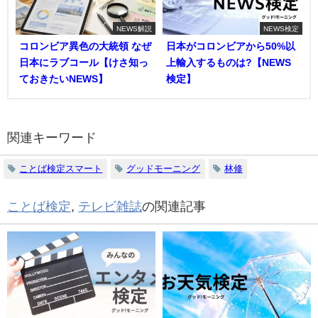
NEWS解説
NEWS検定
コロンビア異色の大統領 なぜ
日本がコロンビアから50%以
日本にラブコール【けさ知っ
上輸入するものは?【NEWS
ておきたいNEWS】
検定】
関連キーワード
ことば検定スマート
グッドモーニング
林修
ことば検定
,
テレビ雑誌
の関連記事