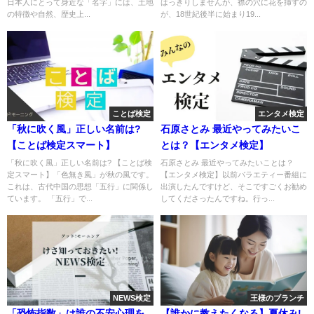
日本人にとって身近な「名字」には、土地
はっきりしませんが、襟の穴に花を挿すの
の特徴や自然、歴史上...
が、18世紀後半に始まり19...
ことば検定
エンタメ検定
「秋に吹く風」正しい名前は?
石原さとみ 最近やってみたいこ
【ことば検定スマート】
とは？【エンタメ検定】
「秋に吹く風」正しい名前は? 【ことば検
石原さとみ 最近やってみたいことは？
定スマート】「色無き風」が秋の風です。
【エンタメ検定】以前バラエティー番組に
これは、古代中国の思想「五行」に関係し
出演したんですけど、そこですごくお勧め
ています。 「五行」で...
してくださったんですね。行っ...
NEWS検定
王様のブランチ
「恐怖指数」は誰の不安心理を
【誰かに教えたくなる】夏休み!