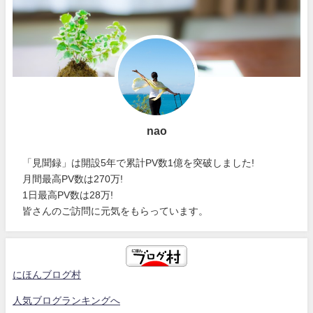
nao
「見聞録」は開設5年で累計PV数1億を突破しました!
月間最高PV数は270万!
1日最高PV数は28万!
皆さんのご訪問に元気をもらっています。
にほんブログ村
人気ブログランキングへ