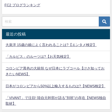
FC2 ブログランキング
最近の投稿
大泉洋 15歳の娘によく言われることは?【エンタメ検定】
「カルピス」のルーツは?【お天気検定】
コロンビア異色の大統領 なぜ日本にラブコール【けさ知ってお
きたいNEWS】
日本がコロンビアから50%以上輸入するものは?【NEWS検定】
「VIVANT」で注目! 陸自元幹部が語る"別班"の存在【NEWS独自
取材】