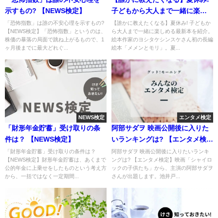
示すもの? 【NEWS検定】
子どもから大人まで一緒に楽し
める本
「恐怖指数」は誰の不安心理を示すもの?
【誰かに教えたくなる】夏休み! 子どもか
【NEWS検定】「恐怖指数」というのは、
ら大人まで一緒に楽しめる最新本を紹介。
株価の暴落の局面で跳ね上がるもので、1
絵本作家のヨシタケシンスケさん初の長編
ヶ月後までに最大どれぐ...
絵本「メメンとモリ」。夏...
NEWS検定
エンタメ検定
「財形年金貯蓄」受け取りの条
阿部サダヲ 映画公開後に入りた
件は？ 【NEWS検定】
いランキングは? 【エンタメ検
定】
「財形年金貯蓄」受け取りの条件は？
阿部サダヲ 映画公開後に入りたいランキ
【NEWS検定】財形年金貯蓄は、あくまで
ングは? 【エンタメ検定】映画「シャイロ
公的年金に上乗せをしたものという考え方
ックの子供たち」から、主演の阿部サダヲ
から、一括ではなく一定期間...
さんが出題します。池井戸...