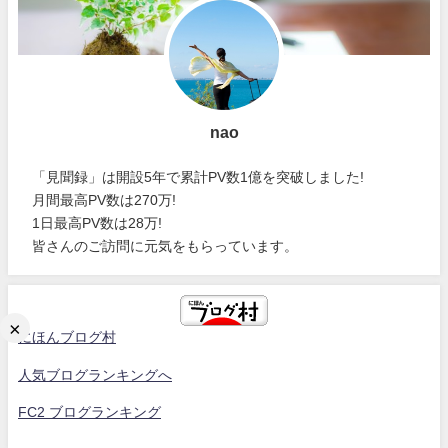
nao
「見聞録」は開設5年で累計PV数1億を突破しました!
月間最高PV数は270万!
1日最高PV数は28万!
皆さんのご訪問に元気をもらっています。
×
にほんブログ村
人気ブログランキングへ
FC2 ブログランキング