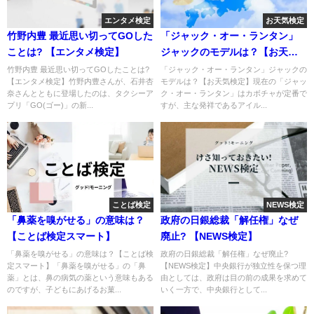
エンタメ検定
お天気検定
竹野内豊 最近思い切ってGOした
「ジャック・オー・ランタン」
ことは? 【エンタメ検定】
ジャックのモデルは？【お天気
検定】
竹野内豊 最近思い切ってGOしたことは?
「ジャック・オー・ランタン」ジャックの
【エンタメ検定】竹野内豊さんが、石井杏
モデルは？【お天気検定】現在の「ジャッ
奈さんとともに登場したのは、タクシーア
ク・オー・ランタン」はカボチャが定番で
プリ「GO(ゴー)」の新...
すが、主な発祥であるアイル...
ことば検定
NEWS検定
「鼻薬を嗅がせる」の意味は？
政府の日銀総裁「解任権」なぜ
【ことば検定スマート】
廃止? 【NEWS検定】
「鼻薬を嗅がせる」の意味は？【ことば検
政府の日銀総裁「解任権」なぜ廃止?
定スマート】「鼻薬を嗅がせる」の「鼻
【NEWS検定】中央銀行が独立性を保つ理
薬」とは、鼻の病気の薬という意味もある
由としては、政府は目の前の成果を求めて
のですが、子どもにあげるお菓...
いく一方で、中央銀行として...