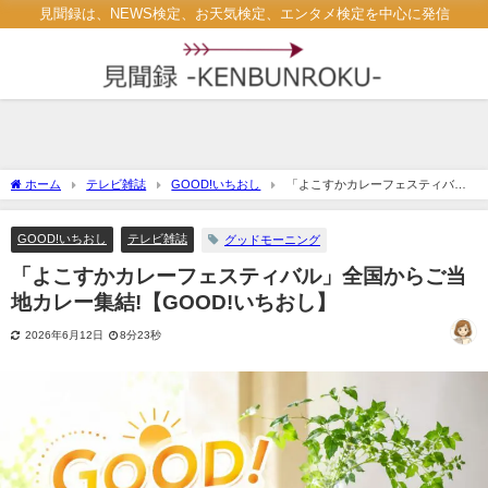
見聞録は、NEWS検定、お天気検定、エンタメ検定を中心に発信
ホーム
テレビ雑誌
GOOD!いちおし
「よこすかカレーフェスティバ
ル」全国からご当地カレー集結!【GOOD!いちおし】
GOOD!いちおし
テレビ雑誌
グッドモーニング
「よこすかカレーフェスティバル」全国からご当
地カレー集結!【GOOD!いちおし】
2026年6月12日
8分23秒