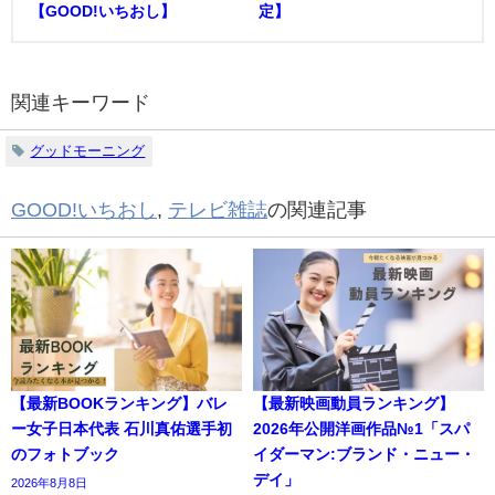
【GOOD!いちおし】
定】
関連キーワード
グッドモーニング
GOOD!いちおし
,
テレビ雑誌
の関連記事
【最新BOOKランキング】バレ
【最新映画動員ランキング】
ー女子日本代表 石川真佑選手初
2026年公開洋画作品№1「スパ
のフォトブック
イダーマン:ブランド・ニュー・
デイ」
2026年8月8日