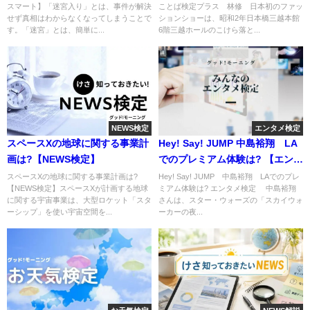
スマート】「迷宮入り」とは、事件が解決
ことば検定プラス 林修 日本初のファッ
せず真相はわからなくなってしまうことで
ションショーは、昭和2年日本橋三越本館
す。「迷宮」とは、簡単に...
6階三越ホールのこけら落と...
NEWS検定
エンタメ検定
スペースXの地球に関する事業計
Hey! Say! JUMP 中島裕翔 LA
画は?【NEWS検定】
でのプレミアム体験は? 【エンタ
メ検定】
スペースXの地球に関する事業計画は?
Hey! Say! JUMP 中島裕翔 LAでのプレ
【NEWS検定】スペースXが計画する地球
ミアム体験は? エンタメ検定 中島裕翔
に関する宇宙事業は、大型ロケット「スタ
さんは、スター・ウォーズの「スカイウォ
ーシップ」を使い宇宙空間を...
ーカーの夜...