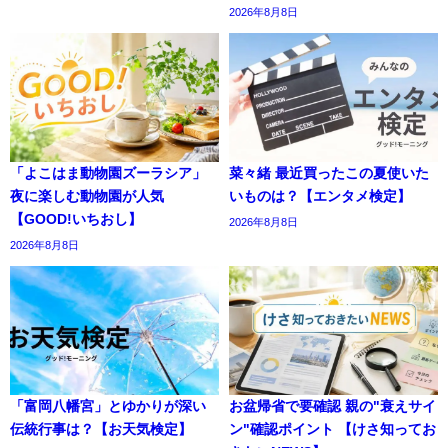
2026年8月8日
「よこはま動物園ズーラシア」
菜々緒 最近買ったこの夏使いた
夜に楽しむ動物園が人気
いものは？【エンタメ検定】
【GOOD!いちおし】
2026年8月8日
2026年8月8日
「富岡八幡宮」とゆかりが深い
お盆帰省で要確認 親の"衰えサイ
伝統行事は？【お天気検定】
ン"確認ポイント 【けさ知ってお