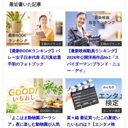
最近書いた記事
王様のブランチ
王様のブランチ
【最新BOOKランキング】バ
【最新映画動員ランキング】
レー女子日本代表 石川真佑選
2026年公開洋画作品№1「ス
手初のフォトブック
パイダーマン:ブランド・ニュ
ー・デイ」
GOOD!いちおし
エンタメ検定
「よこはま動物園ズーラシ
菜々緒 最近買ったこの夏使い
ア」夜に楽しむ動物園が人気
たいものは？【エンタメ検