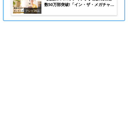
数50万部突破!「イン・ザ・メガチャー
チ」朝井リョウ
テレビ雑誌