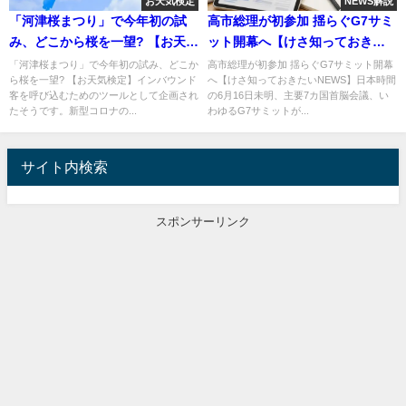
お天気検定
NEWS解説
「河津桜まつり」で今年初の試
高市総理が初参加 揺らぐG7サミ
み、どこから桜を一望? 【お天気
ット開幕へ【けさ知っておきた
検定】
いNEWS】
「河津桜まつり」で今年初の試み、どこか
高市総理が初参加 揺らぐG7サミット開幕
ら桜を一望? 【お天気検定】インバウンド
へ【けさ知っておきたいNEWS】日本時間
客を呼び込むためのツールとして企画され
の6月16日未明、主要7カ国首脳会議、い
たそうです。新型コロナの...
わゆるG7サミットが...
サイト内検索
スポンサーリンク