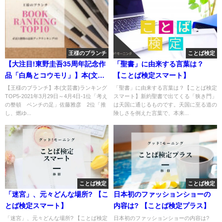
王様のブランチ
ことば検定
【大注目!東野圭吾35周年記念作
「聖書」に由来する言葉は？
品「白鳥とコウモリ」】本(文芸
【ことば検定スマート】
書)総合ランキングTOP5
【王様のブランチ】本(文芸書)ランキング
「聖書」に由来する言葉は？【ことば検定
TOP5-2021年3月29日～4月4日-1位「考え
スマート】新約聖書で出てくる「狭き門」
の整頓 ベンチの足」佐藤雅彦 2位「推
は天国に通じるものです。天国に至る道の
し、燃ゆ...
険しさを例えた言葉で、本来...
ことば検定
ことば検定
「迷宮」、元々どんな場所? 【こ
日本初のファッションショーの
とば検定スマート】
内容は? 【ことば検定プラス】
「迷宮」、元々どんな場所? 【ことば検定
日本初のファッションショーの内容は?