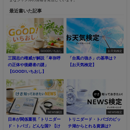
最近書いた記事
GOOD!いちおし
お天気検定
三国志の権威が解説「卑弥呼
「台風の強さ」の基準は？
の正体や後継者の謎」
【お天気検定】
【GOOD!いちおし】
NEWS解説
NEWS検定
日本が関係重視「トリニダー
トリニダード・トバゴのピッ
ド・トバゴ」どんな国? 【け
チ湖からとれる資源は?