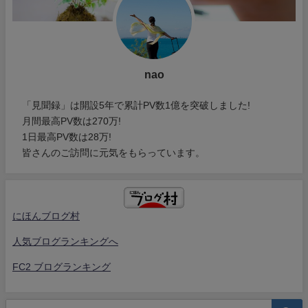
nao
「見聞録」は開設5年で累計PV数1億を突破しました!
月間最高PV数は270万!
1日最高PV数は28万!
皆さんのご訪問に元気をもらっています。
にほんブログ村
人気ブログランキングへ
FC2 ブログランキング