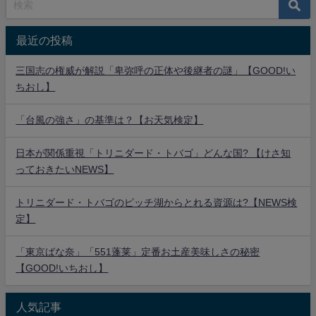
最近の投稿
三国志の権威が解説「卑弥呼の正体や後継者の謎」【GOOD!い
ちおし】
「台風の強さ」の基準は？【お天気検定】
日本が関係重視「トリニダード・トバゴ」どんな国? 【けさ知
っておきたいNEWS】
トリニダード・トバゴのピッチ湖からとれる資源は?【NEWS検
定】
「東京ばな奈」「551蓬莱」定番お土産美味しさの秘密
【GOOD!いちおし】
人気記事