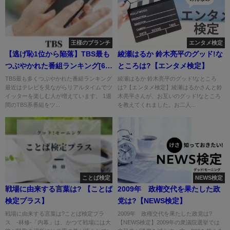
王様のブランチ
エンタメ検定
【逃げ恥1位から陥落】TBS最も
綾瀬はるか 鈴木亮平のグッド!な
つぶやかれた番組ランキング[6月
ところは?【エンタメ検定】
22日～28日]
TBS最も多くつぶやかれた番組ランキング
綾瀬はるか 鈴木亮平のグッド!なところ
最近はテレビを見ながらリアルタイムでツ
は?【エンタメ検定】綾瀬はるかさんと鈴
イッターを楽しむ人が増えています。 1週
木亮平さんが、お互いのグッド!なところ
間のTBS系番組をツ...
を教えてくれました。お二人...
ことば検定
NEWS検定
戦場に由来する言葉は? 【ことば
2009年 政権交代を果たした政
検定プラス】
党は?【NEWS検定】
戦場に由来する言葉は?ことば検定プラ
2009年 政権交代を果たした政党は?
ス -林修-「内幕」は、かつて戦場には大
【NEWS検定】2009年の衆議院選挙では