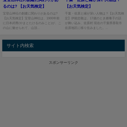
るのは? 【お天気検定】
【お天気検定】
宝登山神社の創建に関わりがあるのは?
千葉・佐原と縁が深い人物は？【お天気検
【お天気検定】宝登山神社は、1900年前
定】伊能忠敬は、17歳のとき婿養子の話
に日本武尊(やまとたけるのみこと)が、こ
が舞い込み、佐原村 現在の千葉県香取市
の山に魅せられて、山頂...
佐原地区に移り住みました。...
サイト内検索
スポンサーリンク