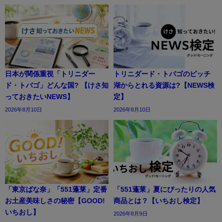
日本が関係重視「トリニダー
トリニダード・トバゴのピッチ
ド・トバゴ」どんな国? 【けさ知
湖からとれる資源は?【NEWS検
っておきたいNEWS】
定】
2026年8月10日
2026年8月10日
「東京ばな奈」「551蓬莱」定番
「551蓬莱」夏にぴったりの人気
お土産美味しさの秘密【GOOD!
商品とは？【いちおし検定】
いちおし】
2026年8月9日