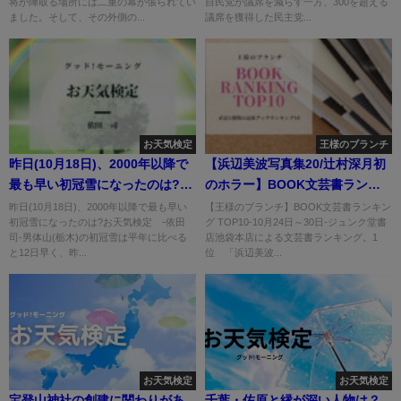
将が陣取る場所には二重の幕が張られてい
自民党が議席を減らす一方、300を超える
ました。そして、その外側の...
議席を獲得した民主党...
お天気検定
王様のブランチ
昨日(10月18日)、2000年以降で
【浜辺美波写真集20/辻村深月初
最も早い初冠雪になったのは?
のホラー】BOOK文芸書ランキ
【お天気検定】
ング
昨日(10月18日)、2000年以降で最も早い
【王様のブランチ】BOOK文芸書ランキン
初冠雪になったのは?お天気検定 -依田
グ TOP10-10月24日～30日-ジュンク堂書
司-男体山(栃木)の初冠雪は平年に比べる
店池袋本店による文芸書ランキング。1
と12日早く、昨...
位 「浜辺美波...
お天気検定
お天気検定
宝登山神社の創建に関わりがあ
千葉・佐原と縁が深い人物は？