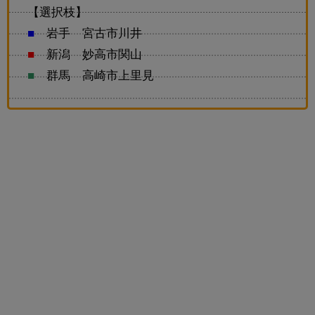
【選択枝】
■
岩手 宮古市川井
■
新潟 妙高市関山
■
群馬 高崎市上里見