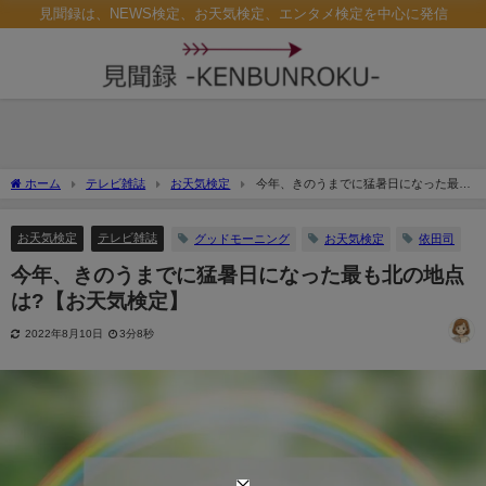
見聞録は、NEWS検定、お天気検定、エンタメ検定を中心に発信
ホーム
テレビ雑誌
お天気検定
今年、きのうまでに猛暑日になった最も
北の地点は?【お天気検定】
お天気検定
テレビ雑誌
グッドモーニング
お天気検定
依田司
今年、きのうまでに猛暑日になった最も北の地点
は?【お天気検定】
2022年8月10日
3分8秒