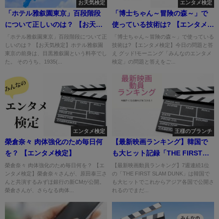
お天気検定
エンタメ検定
「ホテル雅叙園東京」百段階段
「博士ちゃん～冒険の森～」で
について正しいのは？ 【お天気
使っている技術は? 【エンタメ検
検定】
定】
「ホテル雅叙園東京」百段階段について正
「博士ちゃん～冒険の森～」で使っている
しいのは？ 【お天気検定】ホテル雅叙園
技術は? 【エンタメ検定】今日の問題と答
東京の前身は、目黒雅叙園という料亭でし
え グッド!モーニング「みんなのエンタメ
た。 そのうち、1935(...
検定」の問題と答えをご...
エンタメ検定
王様のブランチ
榮倉奈々 肉体強化のため毎日何
【最新映画ランキング】韓国で
を？ 【エンタメ検定】
も大ヒット記録「THE FIRST
SLAM DUNK」
榮倉奈々 肉体強化のため毎日何を？ 【エ
【最新映画動員ランキング】7週連続1位
ンタメ検定】榮倉奈々さんが、原田泰三さ
の「THE FIRST SLAM DUNK」は韓国で
んと共演するみずほ銀行の新CMが公開。
も大ヒットでこれからアジア各国で公開さ
榮倉さんが、さらなる肉体...
れるのでまだ...