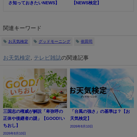
さ知っておきたいNEWS】
【NEWS検定】
関連キーワード
お天気検定
グッドモーニング
依田司
お天気検定
,
テレビ雑誌
の関連記事
三国志の権威が解説「卑弥呼の
「台風の強さ」の基準は？【お
正体や後継者の謎」【GOOD!い
天気検定】
ちおし】
2026年8月10日
2026年8月10日