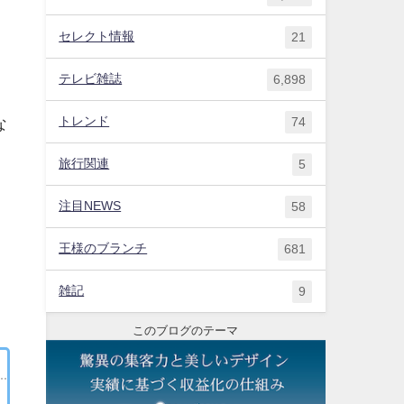
セレクト情報
21
テレビ雑誌
6,898
トレンド
な
74
旅行関連
5
注目NEWS
58
王様のブランチ
681
雑記
9
このブログのテーマ