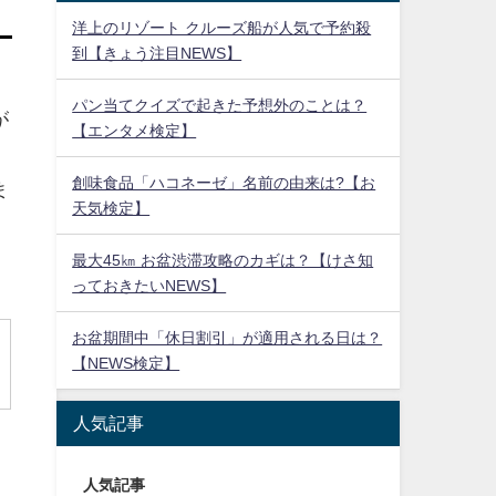
洋上のリゾート クルーズ船が人気で予約殺
到【きょう注目NEWS】
パン当てクイズで起きた予想外のことは？
が
【エンタメ検定】
創味食品「ハコネーゼ」名前の由来は?【お
ま
天気検定】
最大45㎞ お盆渋滞攻略のカギは？【けさ知
っておきたいNEWS】
お盆期間中「休日割引」が適用される日は？
【NEWS検定】
人気記事
人気記事