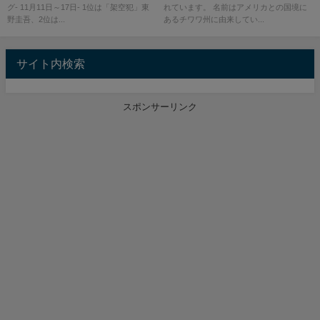
グ- 11月11日～17日- 1位は「架空犯」東
れています。 名前はアメリカとの国境に
野圭吾、2位は...
あるチワワ州に由来してい...
サイト内検索
スポンサーリンク