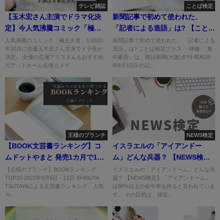
テレビ雑誌
ことば検定
【玉木宏さん主演でドラマ化決
新聞記事で初めて使われた、
定】今人気沸騰コミック「極主
「記者による造語」は? 【ことば
夫道」
検定プラス】
人気沸騰のコミック「極主夫道」が2020
新聞記事で初めて使われた、「記者による
年10月に俳優玉木宏さん主演でドラ化が
造語」は? ことば検定プラス -林修-「集
決定。 女優の広瀬アリスさんもおすすめ
中豪雨」は、朝日新聞(大阪)夕刊-昭和28
のアットホーム任侠コメデ...
年8月15日-の記...
王様のブランチ
NEWS検定
【BOOK文芸書ランキング】コ
イスラエルの「アイアンドー
ムドットやまと 発売1カ月で17
ム」どんな兵器？ 【NEWS検
万部突破
定】
【王様のブランチ】BOOKランキング
イスラエルの「アイアンドーム」どんな兵
TOP10-2022年9月5日～11日-SHIBUYA
器？ 【NEWS検定】「アイアンドーム」
TSUTAYAによる文芸書ランキング 人気
は90%以上の命中率を誇ると言われていま
Yo...
す。 その目的は、接近...