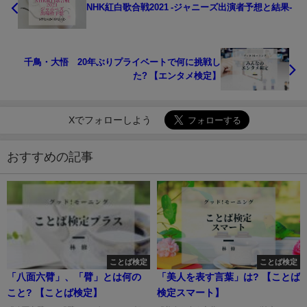
NHK紅白歌合戦2021 -ジャニーズ出演者予想と結果-
千鳥・大悟 20年ぶりプライベートで何に挑戦し
た? 【エンタメ検定】
Xでフォローしよう
おすすめの記事
ことば検定
ことば検定
「八面六臂」、「臂」とは何の
「美人を表す言葉」は? 【ことば
こと? 【ことば検定】
検定スマート】