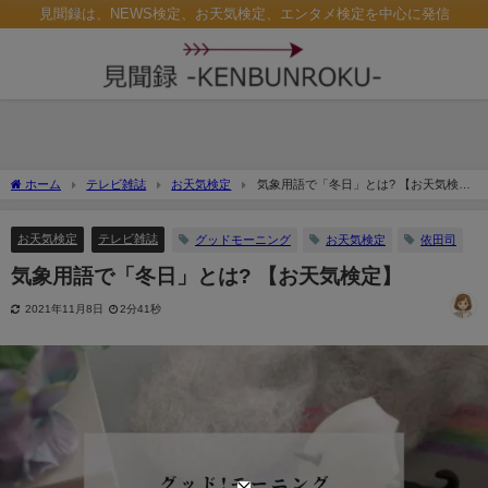
見聞録は、NEWS検定、お天気検定、エンタメ検定を中心に発信
ホーム
テレビ雑誌
お天気検定
気象用語で「冬日」とは? 【お天気検
定】
お天気検定
テレビ雑誌
グッドモーニング
お天気検定
依田司
気象用語で「冬日」とは? 【お天気検定】
2021年11月8日
2分41秒