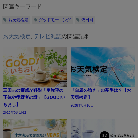
関連キーワード
お天気検定
グッドモーニング
依田司
お天気検定
,
テレビ雑誌
の関連記事
三国志の権威が解説「卑弥呼の
「台風の強さ」の基準は？【お
正体や後継者の謎」【GOOD!い
天気検定】
ちおし】
2026年8月10日
2026年8月10日