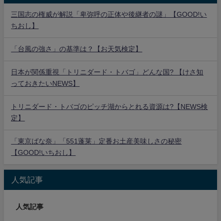
三国志の権威が解説「卑弥呼の正体や後継者の謎」【GOOD!い
ちおし】
「台風の強さ」の基準は？【お天気検定】
日本が関係重視「トリニダード・トバゴ」どんな国? 【けさ知
っておきたいNEWS】
トリニダード・トバゴのピッチ湖からとれる資源は?【NEWS検
定】
「東京ばな奈」「551蓬莱」定番お土産美味しさの秘密
【GOOD!いちおし】
人気記事
人気記事