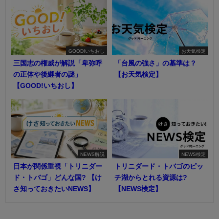
GOOD!いちおし
お天気検定
三国志の権威が解説「卑弥呼
「台風の強さ」の基準は？
の正体や後継者の謎」
【お天気検定】
【GOOD!いちおし】
NEWS解説
NEWS検定
日本が関係重視「トリニダー
トリニダード・トバゴのピッ
ド・トバゴ」どんな国? 【け
チ湖からとれる資源は?
さ知っておきたいNEWS】
【NEWS検定】