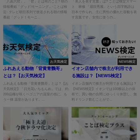
「八面六臂」、「臂」とは何のこと? 朝の
「美人を表す言葉」は? ことば検定スマー
情報番組「グッド!モーニング」-ことば検
ト 林修 「眉目秀麗」という四字熟語は
定- テレビ朝日系列で放送される朝の情報
日本で作られ、主に男性の優れた容貌を表
番組「グッド！モーニ...
す言葉です。女性に使うの...
お天気検定
NEWS検定
ふれあえる動物「背黄青鸚哥」
イオン店舗内で株主が利用でき
とは？【お天気検定】
る施設は？【NEWS検定】
ふれあえる動物「背黄青鸚哥」とは？【お
イオン店舗内で株主が利用できる施設は？
天気検定】「日光花いちもんめ」では、約
【NEWS検定】イオンでは100株以上の保
200品種が咲くベゴニアの温室の他に、も
有で、買い物の合間にゆっくり休憩し、無
う一棟 温室があります。...
料ドリンク飲むことがで...