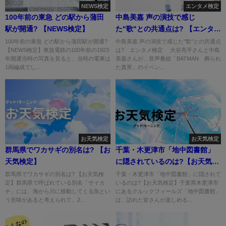
NEWS検定
エンタメ検定
100年前の東急 どの駅から蒲田
中島美嘉 声の演技で感じ
駅が開通? 【NEWS検定】
た"歌"との共通点は? 【エンタメ
検定】
100年前の東急 どの駅から蒲田駅が開通?
中島美嘉 声の演技で感じた"歌"との共通点
【NEWS検定】東急電鉄の100年前の1923
は? エンタメ検定 大谷亮平さんと中島
年開通当時の写真を見ると、当時の電車は
美嘉さんが、音声番組「BATMAN 葬られ
1両編成でし...
た真実」のイベン...
お天気検定
お天気検定
群馬県でワカサギの別名は? 【お
千葉・木更津市「地中図書館」
天気検定】
に隠されているのは?【お天気検
定】
群馬県でワカサギの別名は? 【お天気検
千葉・木更津市「地中図書館」に隠されて
定】群馬県で呼ばれている別名「サイカ
いるのは?【お天気検定】千葉県木更津市
チ」には、海から川に移動してくる魚とい
にあるクルックフィールズ「地中図書館」
う意味があると考えられて、2...
は、訪れた皆さんが楽しめる...