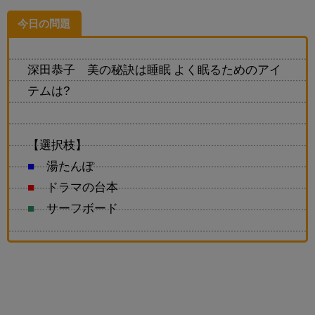
今日の問題
深田恭子 美の秘訣は睡眠 よく眠るためのアイ
テムは?
【選択枝】
■
湯たんぽ
■
ドラマの台本
■
サーフボード