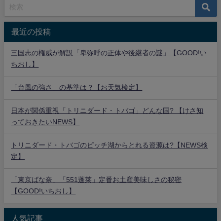
最近の投稿
三国志の権威が解説「卑弥呼の正体や後継者の謎」【GOOD!い
ちおし】
「台風の強さ」の基準は？【お天気検定】
日本が関係重視「トリニダード・トバゴ」どんな国? 【けさ知
っておきたいNEWS】
トリニダード・トバゴのピッチ湖からとれる資源は?【NEWS検
定】
「東京ばな奈」「551蓬莱」定番お土産美味しさの秘密
【GOOD!いちおし】
人気記事