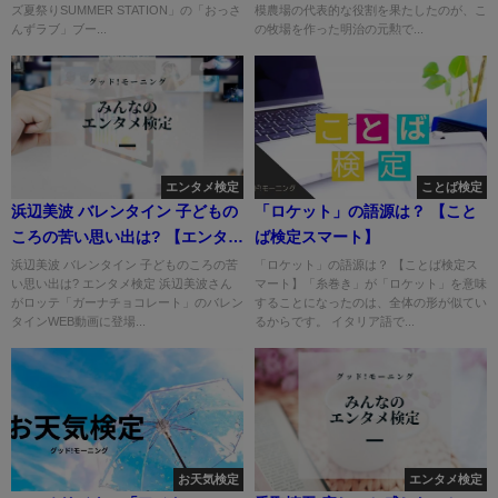
ズ夏祭りSUMMER STATION」の「おっさ
模農場の代表的な役割を果たしたのが、こ
んずラブ」ブー...
の牧場を作った明治の元勲で...
エンタメ検定
ことば検定
浜辺美波 バレンタイン 子どもの
「ロケット」の語源は？ 【こと
ころの苦い思い出は? 【エンタメ
ば検定スマート】
検定】
浜辺美波 バレンタイン 子どものころの苦
「ロケット」の語源は？ 【ことば検定ス
い思い出は? エンタメ検定 浜辺美波さん
マート】「糸巻き」が「ロケット」を意味
がロッテ「ガーナチョコレート」のバレン
することになったのは、全体の形が似てい
タインWEB動画に登場...
るからです。 イタリア語で...
お天気検定
エンタメ検定