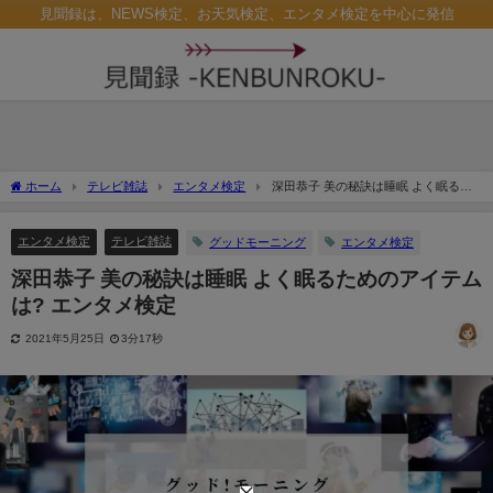
見聞録は、NEWS検定、お天気検定、エンタメ検定を中心に発信
ホーム
テレビ雑誌
エンタメ検定
深田恭子 美の秘訣は睡眠 よく眠るた
めのアイテムは? エンタメ検定
エンタメ検定
テレビ雑誌
グッドモーニング
エンタメ検定
深田恭子 美の秘訣は睡眠 よく眠るためのアイテム
は? エンタメ検定
2021年5月25日
3分17秒