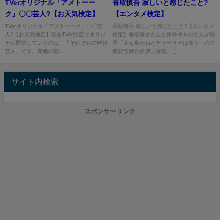
TVerオリジナル「アメトーー
香取慎吾 寂しいと感じたこと?
ク」〇〇芸人?【お天気検定】
【エンタメ検定】
TVerオリジナル「アメトーーク」〇〇芸
香取慎吾 寂しいと感じたこと?【エンタメ
人?【お天気検定】現在TVer限定でオリジ
検定】香取慎吾さんと岸井ゆきのさんが映
ナル配信しているのは、「それぞれの離婚
画「犬も食わねどチャーリーは笑う」の公
芸人」です。新婚の朝...
開記念舞台挨拶に登場。こ...
サイト内検索
スポンサーリンク