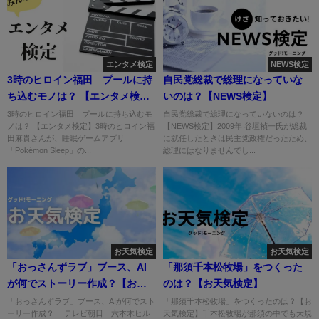
エンタメ検定
NEWS検定
3時のヒロイン福田 プールに持
自民党総裁で総理になっていな
ち込むモノは？ 【エンタメ検
いのは？【NEWS検定】
定】
3時のヒロイン福田 プールに持ち込むモ
自民党総裁で総理になっていないのは？
ノは？ 【エンタメ検定】3時のヒロイン福
【NEWS検定】2009年 谷垣禎一氏が総裁
田麻貴さんが、睡眠ゲームアプリ
に就任したときは民主党政権だったため、
「Pokémon Sleep」の...
総理にはなりませんでし...
お天気検定
お天気検定
「おっさんずラブ」ブース、AI
「那須千本松牧場」をつくった
が何でストーリー作成？【お天
のは？【お天気検定】
気検定】
「おっさんずラブ」ブース、AIが何でスト
「那須千本松牧場」をつくったのは？【お
ーリー作成？ 「テレビ朝日 六本木ヒル
天気検定】千本松牧場が那須の中でも大規