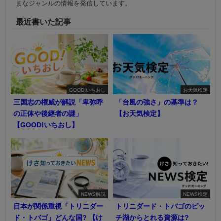
まなジャンルの情報を発信しています。
最近書いた記事
GOOD!いちおし
お天気検定
三国志の権威が解説「卑弥呼
「台風の強さ」の基準は？
の正体や後継者の謎」
【お天気検定】
【GOOD!いちおし】
NEWS解説
NEWS検定
日本が関係重視「トリニダー
トリニダード・トバゴのピッ
ド・トバゴ」どんな国? 【け
チ湖からとれる資源は?