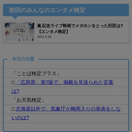
前回のみんなのエンタメ検定
嵐 記念ライブ映画でメガホンをとった巨匠は?
【エンタメ検定】
2021.5.24
本日の出題
「ことば検定プラス」
□
「広辞苑」第7版で、掲載を見送られた言葉
は?
「お天気検定」
□
北海道以外で、気象庁が梅雨入りの発表をしな
いのは?