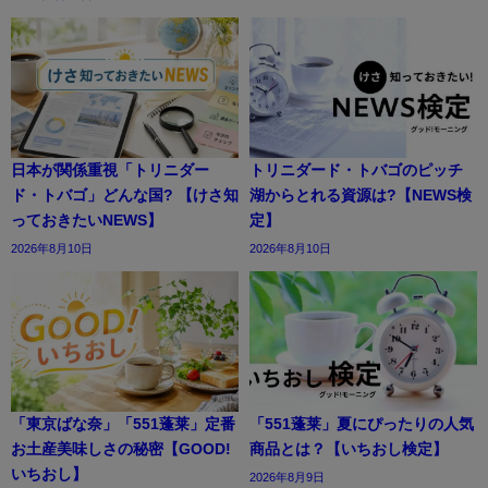
日本が関係重視「トリニダー
トリニダード・トバゴのピッチ
ド・トバゴ」どんな国? 【けさ知
湖からとれる資源は?【NEWS検
っておきたいNEWS】
定】
2026年8月10日
2026年8月10日
「東京ばな奈」「551蓬莱」定番
「551蓬莱」夏にぴったりの人気
お土産美味しさの秘密【GOOD!
商品とは？【いちおし検定】
いちおし】
2026年8月9日