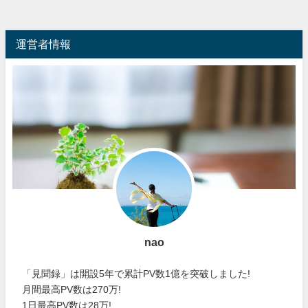
運営者情報
nao
「見聞録」は開設5年で累計PV数1億を突破しました!
月間最高PV数は270万!
1日最高PV数は28万!