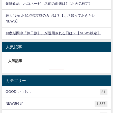
創味食品「ハコネーゼ」名前の由来は?【お天気検定】
最大45㎞ お盆渋滞攻略のカギは？【けさ知っておきたい
NEWS】
お盆期間中「休日割引」が適用される日は？【NEWS検定】
人気記事
人気記事
カテゴリー
GOOD!いちおし
51
NEWS検定
1,337