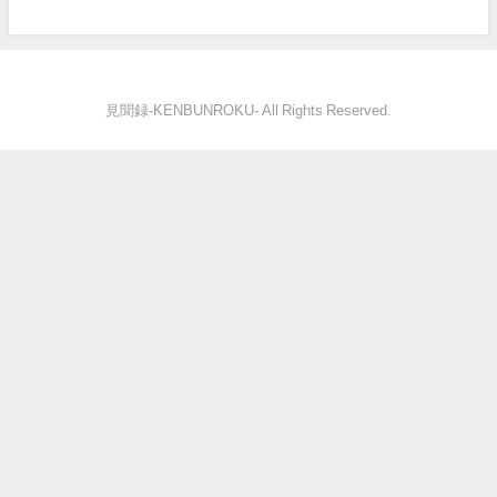
見聞録‐KENBUNROKU- All Rights Reserved.