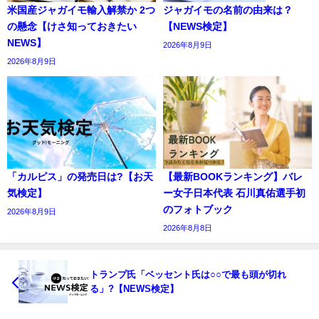
米国産ジャガイモ輸入解禁か 2つ
ジャガイモの名前の由来は？
の懸念【けさ知っておきたい
【NEWS検定】
NEWS】
2026年8月9日
2026年8月9日
「カルピス」の発売日は?【お天
【最新BOOKランキング】バレ
気検定】
ー女子日本代表 石川真佑選手初
のフォトブック
2026年8月9日
2026年8月8日
トランプ氏「ベッセント氏は○○で最も頭が切れ
る」?【NEWS検定】