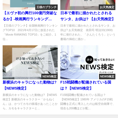
王様のブランチ
お天気検定
【エヴァ初の興行100億円突破な
日本で最初に描かれたとされる
るか】-映画興行ランキング
サンタ、お供は? 【お天気検定】
TOP10
【王様のブランチ】全国映画興行ランキン
日本で最初に描かれたとされるサンタ、お
グTOP10 2021年4月17日に放送された
供は? お天気検定 依田司 明治33(1900)
「Movie RANKING TOP10」をご紹介。1
年に発行された、「さんたくろう」という
位...
書籍の挿絵に描か...
NEWS検定
NEWS検定
新横浜のキャラになった動物は?
F15戦闘機が配備されている国
【NEWS検定】
は？【NEWS検定】
新横浜のキャラになった動物は? 【NEWS
F15戦闘機が配備されている国は？
検定】新横浜のキャラクター「かもねく
【NEWS検定】1980年 アメリカのF15戦
ん」は、かつてカモの猟場があったことか
闘機を正式に導入したのは航空自衛隊で、
ら、カモをキャラクターと...
現在も200機ほどが配...