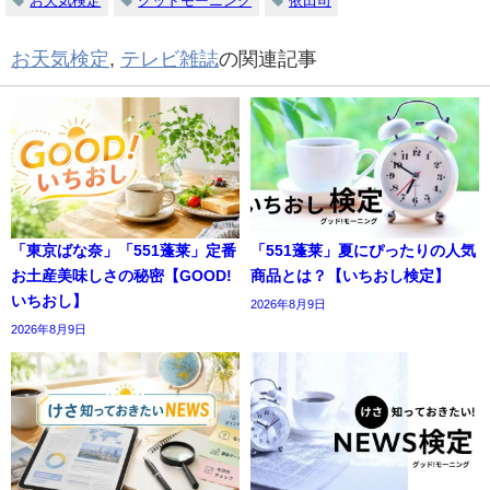
お天気検定
グッドモーニング
依田司
お天気検定
,
テレビ雑誌
の関連記事
「東京ばな奈」「551蓬莱」定番
「551蓬莱」夏にぴったりの人気
お土産美味しさの秘密【GOOD!
商品とは？【いちおし検定】
いちおし】
2026年8月9日
2026年8月9日