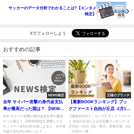
サッカーのデータ分析でわかることは?【エンタメ
検定】
Xでフォローしよう
おすすめの記事
NEWS検定
王様のブランチ
去年 サイバー攻撃の身代金支払
【最新BOOKランキング】ブッ
率が最高だった国は？ 【NEWS
クファースト自由が丘店 -2月16
検定】
日～22日集計-
去年 サイバー攻撃の身代金支払率が最高
【最新BOOKランキング】ブックファース
だった国は？ 【NEWS検定】調査したセ
ト 自由が丘店による文芸書ランキング- 2
キュリティ会社の担当者によると、去年身
月16日～22日- 1位「青天」若林正恭、2位
代金の支払率が高かったド...
「大河の一滴...