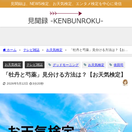
見聞録は、NEWS検定、お天気検定、エンタメ検定を中心に発信
ホーム
テレビ雑誌
お天気検定
「牡丹と芍薬」見分ける方法は？【お天
気検定】
お天気検定
テレビ雑誌
グッドモーニング
お天気検定
依田司
「牡丹と芍薬」見分ける方法は？【お天気検定】
2026年5月12日
3分20秒