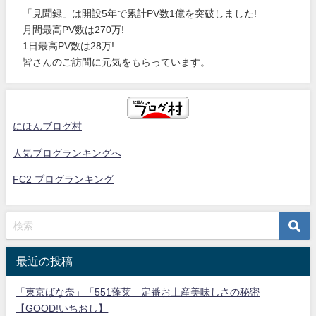
「見聞録」は開設5年で累計PV数1億を突破しました!
月間最高PV数は270万!
1日最高PV数は28万!
皆さんのご訪問に元気をもらっています。
にほんブログ村
人気ブログランキングへ
FC2 ブログランキング
最近の投稿
「東京ばな奈」「551蓬莱」定番お土産美味しさの秘密
【GOOD!いちおし】