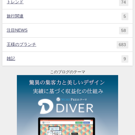
トレンド
74
旅行関連
5
注目NEWS
58
王様のブランチ
683
雑記
9
このブログのテーマ