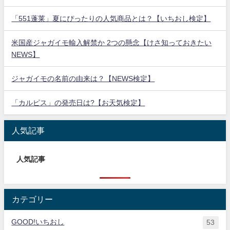
「551蓬莱」夏にぴったりの人気商品とは？【いちおし検定】
米国産ジャガイモ輸入解禁か 2つの懸念【けさ知っておきたい
NEWS】
ジャガイモの名前の由来は？【NEWS検定】
「カルピス」の発売日は?【お天気検定】
人気記事
人気記事
カテゴリー
GOOD!いちおし
53