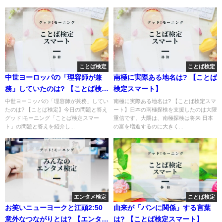
ことば検定
ことば検定
中世ヨーロッパの「理容師が兼
南極に実際ある地名は? 【ことば
務」していたのは? 【ことば検定
検定スマート】
スマート】
中世ヨーロッパの「理容師が兼務」してい
南極に実際ある地名は? 【ことば検定スマ
たのは? 【ことば検定】今日の問題と答え
ート】日本の南極探検を支援したのは大隈
グッド!モーニング「ことば検定スマー
重信です。大隈は、南極探検は将来 日本
ト」の問題と答えを紹介し...
の富を増進するのに大きく...
エンタメ検定
ことば検定
お笑いニューヨークと江頭2:50
由来が「パンに関係」する言葉
意外なつながりとは? 【エンタメ
は? 【ことば検定スマート】