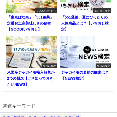
GOOD!いちおし
エンタメ検定
「東京ばな奈」「551蓬莱」
「551蓬莱」夏にぴったりの
定番お土産美味しさの秘密
人気商品とは？【いちおし検
【GOOD!いちおし】
定】
NEWS解説
NEWS検定
米国産ジャガイモ輸入解禁か
ジャガイモの名前の由来は？
2つの懸念【けさ知っておき
【NEWS検定】
たいNEWS】
関連キーワード