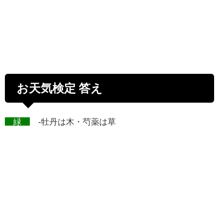
お天気検定 答え
緑
-牡丹は木・芍薬は草