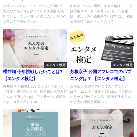
検定】
お笑いコンビのニューヨークと江頭2:50
由来が「パンに関係」する言葉は? こと
意外なつながりとは? エンタメ検定 お笑
ば検定スマート 林修 パンという言葉
いコンビ・ニューヨークの二人が、NEW
は、ポルトガル語由来で< 日本には、鉄砲
な笑いを生み出すため...
伝来の頃に伝わったとされて...
エンタメ検定
エンタメ検定
櫻井翔 今年挑戦したいことは?
芳根京子 公開アフレコでのハプ
【エンタメ検定】
ニングは？ 【エンタメ検定】
櫻井翔 今年挑戦したいことは? 【エンタ
芳根京子 公開アフレコでのハプニング
メ検定】櫻井翔さんが、脚本家の三谷幸喜
は？ 【エンタメ検定】3月1日から公開の
さんと共演したのは、アフラックの新CM
シリーズ43作目となる「映画ドラえもん
です。今月25日に41歳...
のび太の地球交響楽(シン...