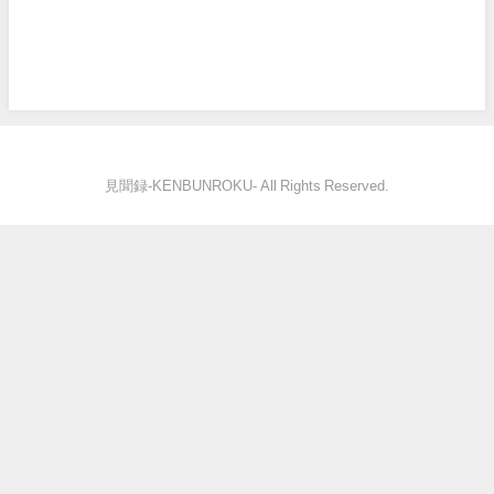
見聞録‐KENBUNROKU- All Rights Reserved.