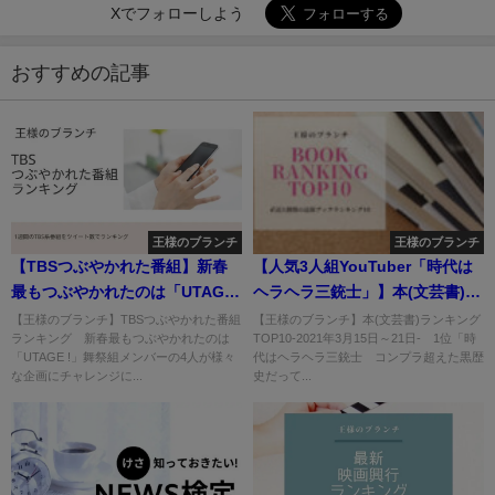
Xでフォローしよう
おすすめの記事
王様のブランチ
王様のブランチ
【TBSつぶやかれた番組】新春
【人気3人組YouTuber「時代は
最もつぶやかれたのは「UTAGE
ヘラヘラ三銃士」】本(文芸書)総
!」
合ランキングTOP10 -王様のブ
【王様のブランチ】TBSつぶやかれた番組
【王様のブランチ】本(文芸書)ランキング
ランキング 新春最もつぶやかれたのは
TOP10-2021年3月15日～21日- 1位「時
ランチ-
「UTAGE !」舞祭組メンバーの4人が様々
代はヘラヘラ三銃士 コンプラ超えた黒歴
な企画にチャレンジに...
史だって...