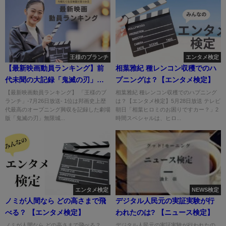
王様のブランチ
エンタメ検定
【最新映画動員ランキング】前
相葉雅紀 種レンコン収穫でのハ
代未聞の大記録「鬼滅の刃」ク
プニングは？【エンタメ検定】
ライマックス
【最新映画動員ランキング】 「王様のブ
相葉雅紀 種レンコン収穫でのハプニング
ランチ」-7月26日放送- 1位は邦画史上歴
は？【エンタメ検定】5月28日放送 テレビ
代最高のオープニング興収を記録した劇場
朝日「相葉ヒロミのお困りですカー？」2
版「鬼滅の刃」無限城...
時間スペシャルは、ヒロ...
エンタメ検定
NEWS検定
ノミが人間なら どの高さまで飛
デジタル人民元の実証実験が行
べる？ 【エンタメ検定】
われたのは? 【ニュース検定】
ノミが人間なら どの高さまで飛べる？
デジタル人民元の実証実験が行われたの