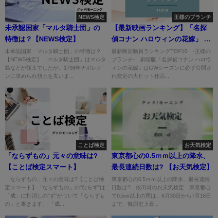
NEWS検定
王様のブランチ
未承認国家「マルタ騎士団」の
【最新映画ランキング】「名探
特徴は？【NEWS検定】
偵コナン ハロウィンの花嫁」 初
登場1位
未承認国家「マルタ騎士団」の特徴は？
最新映画動員ランキングTOP10 ‐王様の
【NEWS検定】「マルタ騎士団」はマルタ
ブランチ- 劇場版「名探偵コナン ハロウ
島などが領土でしたが、1798年ナポレオ
ィンの花嫁」はGWシーズンに必ず公開さ
ンに攻められ領土を失いま...
れ安定の大ヒット作品...
ことば検定
お天気検定
「ならずもの」元々の意味は?
東京都心の0.5ｍｍ以上の降水、
【ことば検定スマート】
最長連続日数は? 【お天気検定】
「ならずもの」元々の意味は?【ことば検
東京都心の0.5ｍｍ以上の降水、最長連続
定スマート】「ならずもの」の"ならず"は
日数は? 依田司のお天気検定 東京都心
「成」に打消しの"ず"がついて「ならずも
で0.5㎜以上の雨は、6月30日から7月18日
の」と書きます。 「成...
まで、観測史上最...