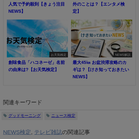
人気で予約殺到【きょう注目
外のことは？【エンタメ検
NEWS】
定】
お天気検定
NEWS解説
創味食品「ハコネーゼ」名前
最大45㎞ お盆渋滞攻略のカ
の由来は?【お天気検定】
ギは？【けさ知っておきたい
NEWS】
関連キーワード
グッドモーニング
ニュース検定
NEWS検定
,
テレビ雑誌
の関連記事