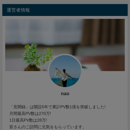
運営者情報
nao
「見聞録」は開設5年で累計PV数1億を突破しました!
月間最高PV数は270万!
1日最高PV数は28万!
皆さんのご訪問に元気をもらっています。