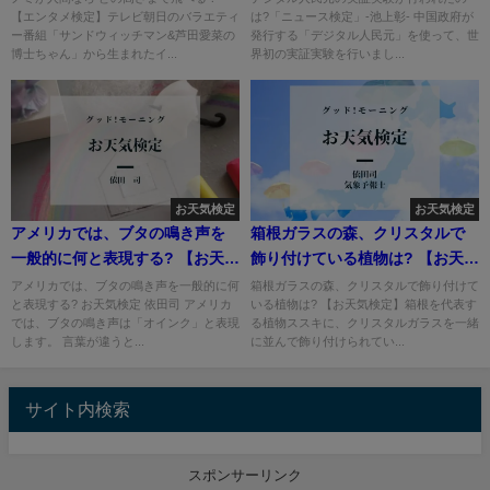
【エンタメ検定】テレビ朝日のバラエティ
は?「ニュース検定」-池上彰- 中国政府が
ー番組「サンドウィッチマン&芦田愛菜の
発行する「デジタル人民元」を使って、世
博士ちゃん」から生まれたイ...
界初の実証実験を行いまし...
お天気検定
お天気検定
アメリカでは、ブタの鳴き声を
箱根ガラスの森、クリスタルで
一般的に何と表現する? 【お天気
飾り付けている植物は? 【お天気
検定】
検定】
アメリカでは、ブタの鳴き声を一般的に何
箱根ガラスの森、クリスタルで飾り付けて
と表現する? お天気検定 依田司 アメリカ
いる植物は? 【お天気検定】箱根を代表す
では、ブタの鳴き声は「オインク」と表現
る植物ススキに、クリスタルガラスを一緒
します。 言葉が違うと...
に並んで飾り付けられてい...
サイト内検索
スポンサーリンク