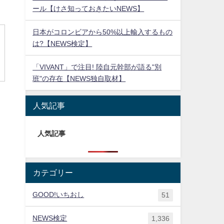
ール【けさ知っておきたいNEWS】
日本がコロンビアから50%以上輸入するもの
は?【NEWS検定】
「VIVANT」で注目! 陸自元幹部が語る"別
班"の存在【NEWS独自取材】
人気記事
人気記事
カテゴリー
GOOD!いちおし
51
NEWS検定
1,336