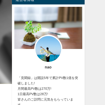
nao
「見聞録」は開設5年で累計PV数1億を突
破しました!
月間最高PV数は270万!
1日最高PV数は28万!
皆さんのご訪問に元気をもらっていま
す。