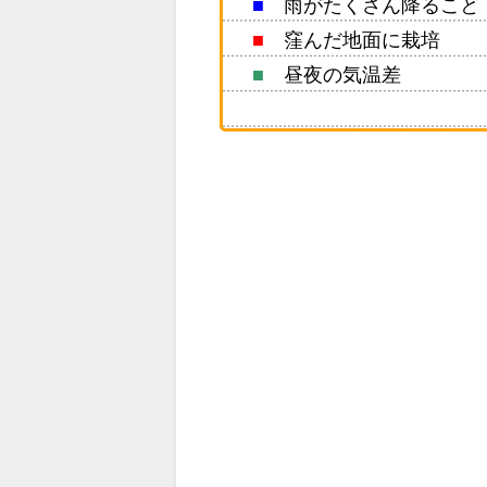
■
雨がたくさん降ること
■
窪んだ地面に栽培
■
昼夜の気温差