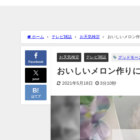
ホーム
テレビ雑誌
お天気検定
おいしいメロン作
お天気検定
テレビ雑誌
グッドモー
Facebook
おいしいメロン作りに
post
2021年5月18日
3分10秒
はてブ