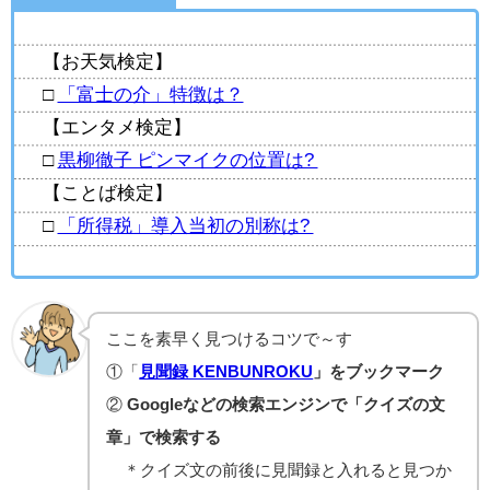
【お天気検定】
□
「富士の介」特徴は？
【エンタメ検定】
□
黒柳徹子 ピンマイクの位置は?
【ことば検定】
□
「所得税」導入当初の別称は?
ここを素早く見つけるコツで～す
①「
見聞録 KENBUNROKU
」をブックマーク
②
Googleなどの検索エンジンで「クイズの文
章」で検索する
＊クイズ文の前後に見聞録と入れると見つか