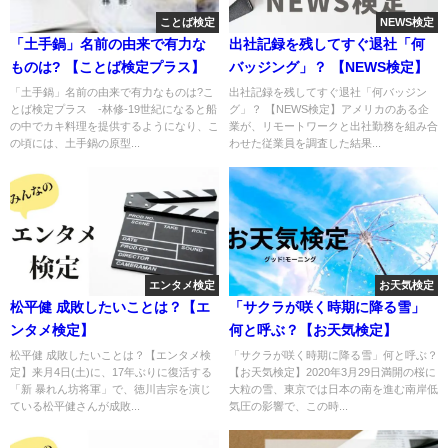
ことば検定
NEWS検定
「土手鍋」名前の由来で有力な
出社記録を残してすぐ退社「何
ものは? 【ことば検定プラス】
バッジング」？ 【NEWS検定】
「土手鍋」名前の由来で有力なものは?こ
出社記録を残してすぐ退社「何バッジン
とば検定プラス -林修-19世紀になると船
グ」？ 【NEWS検定】アメリカのある企
の中でカキ料理を提供するようになり、こ
業が、リモートワークと出社勤務を組み合
の頃には、土手鍋の原型...
わせた従業員を調査した結果...
エンタメ検定
お天気検定
松平健 成敗したいことは？【エ
「サクラが咲く時期に降る雪」
ンタメ検定】
何と呼ぶ？【お天気検定】
松平健 成敗したいことは？【エンタメ検
「サクラが咲く時期に降る雪」何と呼ぶ？
定】来月4日(土)に、17年ぶりに復活する
【お天気検定】2020年3月29日満開の桜に
「新 暴れん坊将軍」で、徳川吉宗を演じ
大粒の雪、東京では日本の南を進む南岸低
ている松平健さんが成敗...
気圧の影響で、この時...