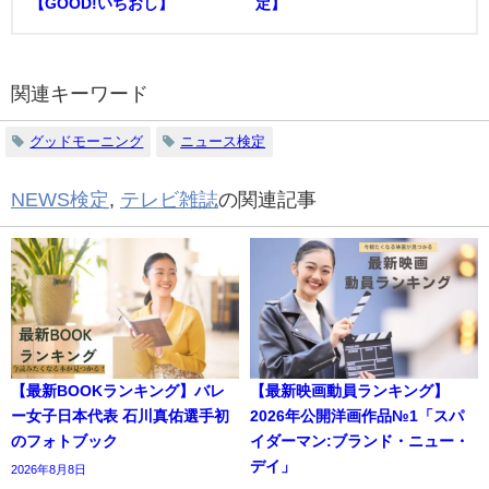
【GOOD!いちおし】
定】
関連キーワード
グッドモーニング
ニュース検定
NEWS検定
,
テレビ雑誌
の関連記事
【最新BOOKランキング】バレ
【最新映画動員ランキング】
ー女子日本代表 石川真佑選手初
2026年公開洋画作品№1「スパ
のフォトブック
イダーマン:ブランド・ニュー・
デイ」
2026年8月8日