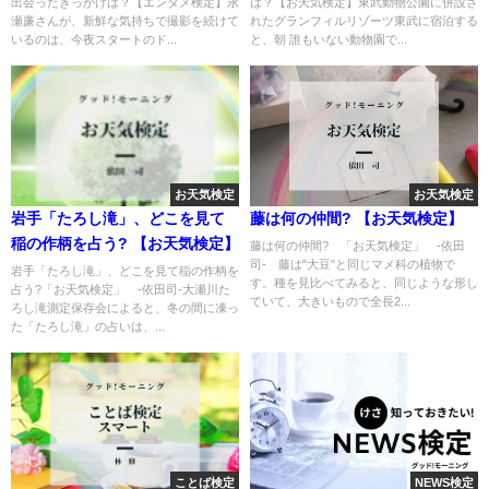
出会ったきっかけは？【エンタメ検定】永
は？【お天気検定】東武動物公園に併設さ
瀬廉さんが、新鮮な気持ちで撮影を続けて
れたグランフィルリゾーツ東武に宿泊する
いるのは、今夜スタートのド...
と、朝 誰もいない動物園で...
お天気検定
お天気検定
岩手「たろし滝」、どこを見て
藤は何の仲間? 【お天気検定】
稲の作柄を占う? 【お天気検定】
藤は何の仲間? 「お天気検定」 -依田
司- 藤は"大豆"と同じマメ科の植物で
岩手「たろし滝」、どこを見て稲の作柄を
す。種を見比べてみると、同じような形し
占う?「お天気検定」 -依田司-大瀬川た
ていて、大きいもので全長2...
ろし滝測定保存会によると、冬の間に凍っ
た「たろし滝」の占いは、...
ことば検定
NEWS検定