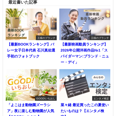
最近書いた記事
王様のブランチ
王様のブランチ
【最新BOOKランキング】バ
【最新映画動員ランキング】
レー女子日本代表 石川真佑選
2026年公開洋画作品№1「ス
手初のフォトブック
パイダーマン:ブランド・ニュ
ー・デイ」
GOOD!いちおし
エンタメ検定
「よこはま動物園ズーラシ
菜々緒 最近買ったこの夏使い
ア」夜に楽しむ動物園が人気
たいものは？【エンタメ検