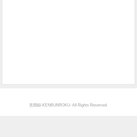
見聞録‐KENBUNROKU- All Rights Reserved.