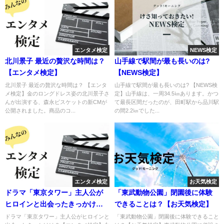
エンタメ検定
NEWS検定
北川景子 最近の贅沢な時間は？
山手線で駅間が最も長いのは?
【エンタメ検定】
【NEWS検定】
北川景子 最近の贅沢な時間は？ 【エンタ
山手線で駅間が最も長いのは? 【NEWS検
メ検定】金のロングドレス姿の北川景子さ
定】山手線は、一周34.5㎞あります。かつ
んが出演する、森永ビスケットの新CMが
て最長区間だったのが、田町駅から品川駅
公開されました。商品のコ...
の間2.2㎞でした...
エンタメ検定
お天気検定
ドラマ「東京タワー」主人公が
「東武動物公園」閉園後に体験
ヒロインと出会ったきっかけ
できることは？【お天気検定】
は？【エンタメ検定】
ドラマ「東京タワー」主人公がヒロインと
「東武動物公園」閉園後に体験できること