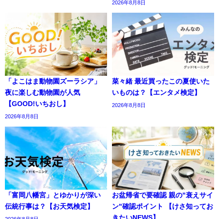
2026年8月8日
「よこはま動物園ズーラシア」
菜々緒 最近買ったこの夏使いた
夜に楽しむ動物園が人気
いものは？【エンタメ検定】
【GOOD!いちおし】
2026年8月8日
2026年8月8日
「富岡八幡宮」とゆかりが深い
お盆帰省で要確認 親の"衰えサイ
伝統行事は？【お天気検定】
ン"確認ポイント 【けさ知ってお
きたいNEWS】