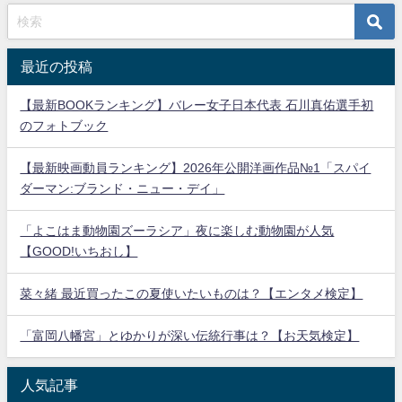
最近の投稿
【最新BOOKランキング】バレー女子日本代表 石川真佑選手初
のフォトブック
【最新映画動員ランキング】2026年公開洋画作品№1「スパイ
ダーマン:ブランド・ニュー・デイ」
「よこはま動物園ズーラシア」夜に楽しむ動物園が人気
【GOOD!いちおし】
菜々緒 最近買ったこの夏使いたいものは？【エンタメ検定】
「富岡八幡宮」とゆかりが深い伝統行事は？【お天気検定】
人気記事