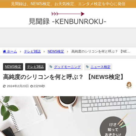
見聞録は、NEWS検定、お天気検定、エンタメ検定を中心に発信
ホーム
テレビ雑誌
NEWS検定
高純度のシリコンを何と呼ぶ？ 【NEWS
検定】
NEWS検定
テレビ雑誌
グッドモーニング
ニュース検定
高純度のシリコンを何と呼ぶ？ 【NEWS検定】
2024年2月23日
2分59秒