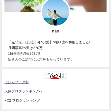
nao
「見聞録」は開設5年で累計PV数1億を突破しました!
月間最高PV数は270万!
1日最高PV数は28万!
皆さんのご訪問に元気をもらっています。
にほんブログ村
人気ブログランキングへ
FC2 ブログランキング