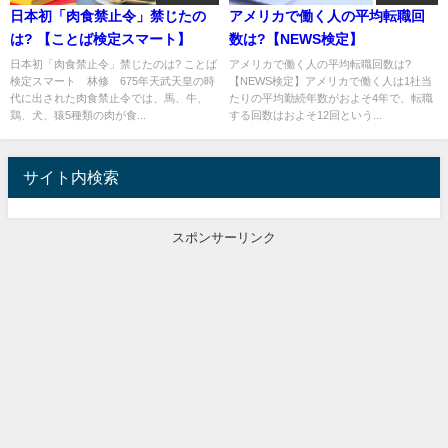
日本初「肉食禁止令」禁じたの
アメリカで働く人の平均転職回
は? 【ことば検定スマート】
数は?【NEWS検定】
日本初「肉食禁止令」禁じたのは? ことば
アメリカで働く人の平均転職回数は?
検定スマート 林修 675年天武天皇の時
【NEWS検定】アメリカで働く人は1社当
代に出された肉食禁止令では、馬、牛、
たりの平均勤続年数がおよそ4年で、転職
鶏、犬、猿5種類の肉が食...
する回数はおよそ12回という...
サイト内検索
スポンサーリンク