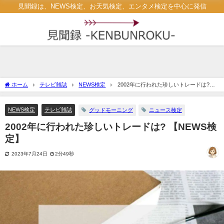
見聞録は、NEWS検定、お天気検定、エンタメ検定を中心に発信
ホーム
テレビ雑誌
NEWS検定
2002年に行われた珍しいトレードは?
【NEWS検定】
NEWS検定
テレビ雑誌
グッドモーニング
ニュース検定
2002年に行われた珍しいトレードは? 【NEWS検
定】
2023年7月24日
2分49秒