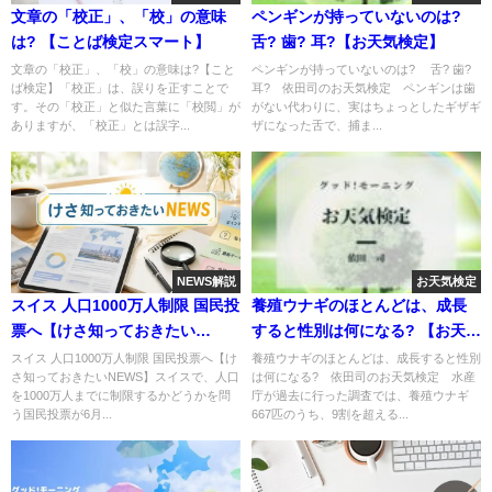
文章の「校正」、「校」の意味
ペンギンが持っていないのは?
は? 【ことば検定スマート】
舌? 歯? 耳?【お天気検定】
文章の「校正」、「校」の意味は?【こと
ペンギンが持っていないのは? 舌? 歯?
ば検定】「校正」は、誤りを正すことで
耳? 依田司のお天気検定 ペンギンは歯
す。その「校正」と似た言葉に「校閲」が
がない代わりに、実はちょっとしたギザギ
ありますが、「校正」とは誤字...
ザになった舌で、捕ま...
NEWS解説
お天気検定
スイス 人口1000万人制限 国民投
養殖ウナギのほとんどは、成長
票へ【けさ知っておきたい
すると性別は何になる? 【お天気
NEWS】
検定】
スイス 人口1000万人制限 国民投票へ【け
養殖ウナギのほとんどは、成長すると性別
さ知っておきたいNEWS】スイスで、人口
は何になる? 依田司のお天気検定 水産
を1000万人までに制限するかどうかを問
庁が過去に行った調査では、養殖ウナギ
う国民投票が6月...
667匹のうち、9割を超える...