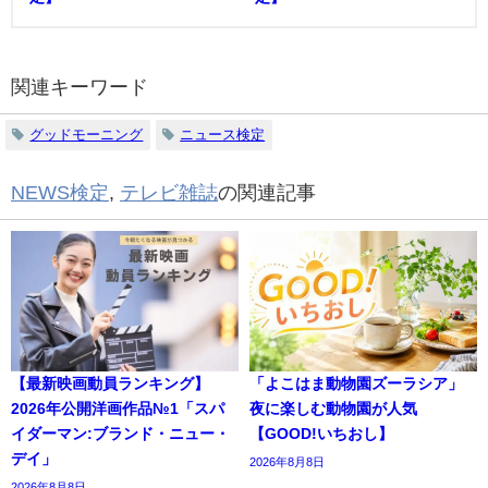
関連キーワード
グッドモーニング
ニュース検定
NEWS検定
,
テレビ雑誌
の関連記事
【最新映画動員ランキング】
「よこはま動物園ズーラシア」
2026年公開洋画作品№1「スパ
夜に楽しむ動物園が人気
イダーマン:ブランド・ニュー・
【GOOD!いちおし】
デイ」
2026年8月8日
2026年8月8日