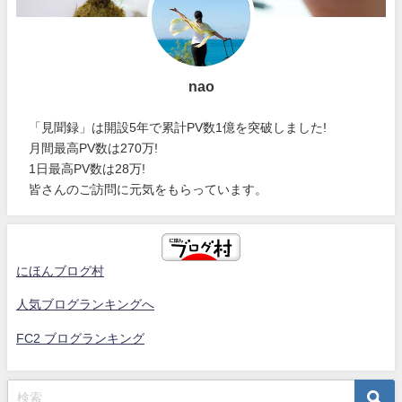
nao
「見聞録」は開設5年で累計PV数1億を突破しました!
月間最高PV数は270万!
1日最高PV数は28万!
皆さんのご訪問に元気をもらっています。
にほんブログ村
人気ブログランキングへ
FC2 ブログランキング