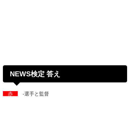
NEWS検定 答え
赤
-選手と監督