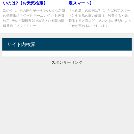
いのは?【お天気検定】
定スマート】
次のうち、雨の割合が一番少ないのは? 朝
「七面鳥」の由来は? 【ことば検定スマー
の情報番組「グッド!モーニング」-お天気
ト】七面鳥の顔の皮膚は、興奮すると赤、
検定- テレビ朝日系列で放送される朝の情
緊張すると青など、そのときの状態によっ
報番組「グッド！モー...
て色が変わるのです。様々...
サイト内検索
スポンサーリンク