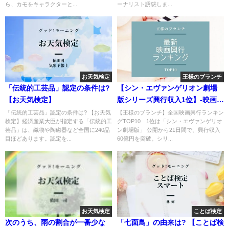
ら、カモをキャラクターと...
ーナリスト誘惑しま...
お天気検定
王様のブランチ
「伝統的工芸品」認定の条件は?
【シン・エヴァンゲリオン劇場
【お天気検定】
版シリーズ興行収入1位】-映画興
行ランキングTOP10
「伝統的工芸品」認定の条件は? 【お天気
【王様のブランチ】全国映画興行ランキン
検定】経済産業大臣が指定する「伝統的工
グTOP10 1位は「シン・エヴァンゲリオ
芸品」は、織物や陶磁器など全国に240品
ン劇場版」 公開から21日間で、興行収入
目ほどあります。認定を...
60億円を突破。シリ...
お天気検定
ことば検定
次のうち、雨の割合が一番少な
「七面鳥」の由来は? 【ことば検