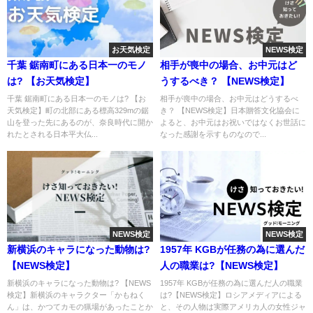
お天気検定
NEWS検定
千葉 鋸南町にある日本一のモノ
相手が喪中の場合、お中元はど
は? 【お天気検定】
うするべき？ 【NEWS検定】
千葉 鋸南町にある日本一のモノは? 【お
相手が喪中の場合、お中元はどうするべ
天気検定】町の北部にある標高329mの鋸
き？ 【NEWS検定】日本贈答文化協会に
山を登った先にあるのが、奈良時代に開か
よると、お中元はお祝いではなくお世話に
れたとされる日本平大仏...
なった感謝を示すものなので...
NEWS検定
NEWS検定
新横浜のキャラになった動物は?
1957年 KGBが任務の為に選んだ
【NEWS検定】
人の職業は?【NEWS検定】
新横浜のキャラになった動物は? 【NEWS
1957年 KGBが任務の為に選んだ人の職業
検定】新横浜のキャラクター「かもねく
は?【NEWS検定】ロシアメディアによる
ん」は、かつてカモの猟場があったことか
と、その人物は実際アメリカ人の女性ジャ