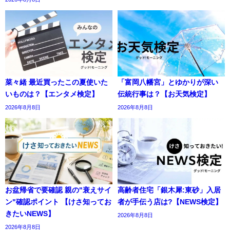
菜々緒 最近買ったこの夏使いた
「富岡八幡宮」とゆかりが深い
いものは？【エンタメ検定】
伝統行事は？【お天気検定】
2026年8月8日
2026年8月8日
お盆帰省で要確認 親の"衰えサイ
高齢者住宅「銀木犀:東砂」入居
ン"確認ポイント 【けさ知ってお
者が手伝う店は?【NEWS検定】
きたいNEWS】
2026年8月8日
2026年8月8日