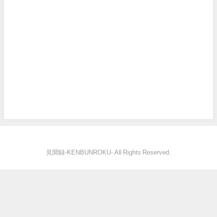
見聞録‐KENBUNROKU- All Rights Reserved.