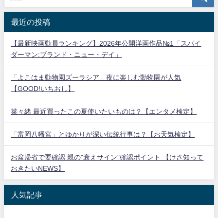
最近の投稿
【最新映画動員ランキング】2026年公開洋画作品№1「スパイ
ダーマン:ブランド・ニュー・デイ」
「よこはま動物園ズーラシア」夜に楽しむ動物園が人気
【GOOD!いちおし】
菜々緒 最近買ったこの夏使いたいものは？【エンタメ検定】
「富岡八幡宮」とゆかりが深い伝統行事は？【お天気検定】
お盆帰省で要確認 親の"衰えサイン"確認ポイント 【けさ知って
おきたいNEWS】
人気記事