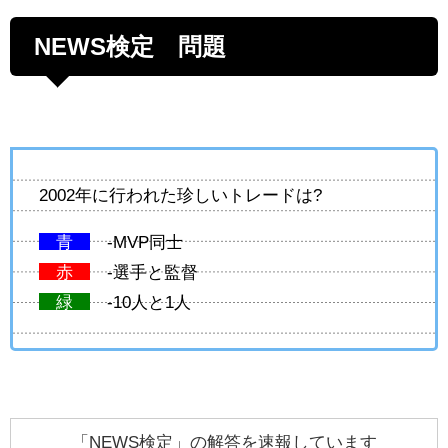
NEWS検定 問題
2002年に行われた珍しいトレードは?
青
-MVP同士
赤
-選手と監督
緑
-10人と1人
「NEWS検定」の解答を速報しています