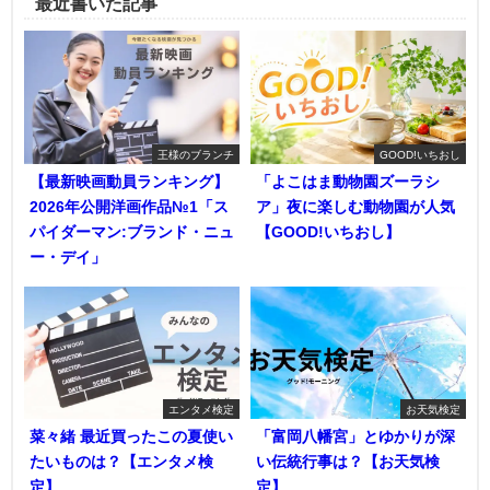
最近書いた記事
王様のブランチ
GOOD!いちおし
【最新映画動員ランキング】
「よこはま動物園ズーラシ
2026年公開洋画作品№1「ス
ア」夜に楽しむ動物園が人気
パイダーマン:ブランド・ニュ
【GOOD!いちおし】
ー・デイ」
エンタメ検定
お天気検定
菜々緒 最近買ったこの夏使い
「富岡八幡宮」とゆかりが深
たいものは？【エンタメ検
い伝統行事は？【お天気検
定】
定】