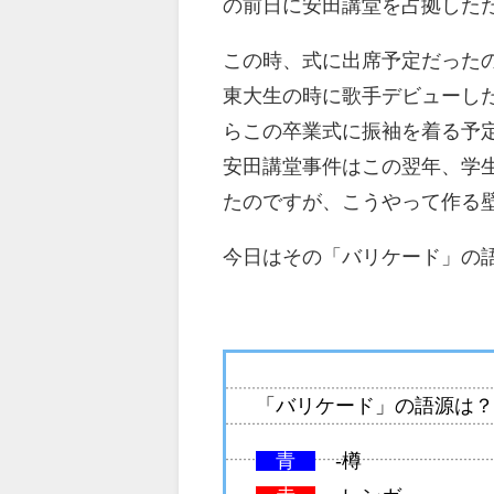
の前日に安田講堂を占拠した
この時、式に出席予定だった
東大生の時に歌手デビューし
らこの卒業式に振袖を着る予
安田講堂事件はこの翌年、学
たのですが、こうやって作る
今日はその「バリケード」の
「バリケード」の語源は
青
-樽