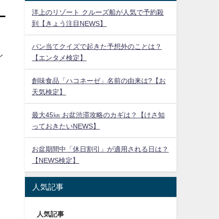
洋上のリゾート クルーズ船が人気で予約殺
到【きょう注目NEWS】
パン当てクイズで起きた予想外のことは？
し
【エンタメ検定】
創味食品「ハコネーゼ」名前の由来は?【お
天気検定】
最大45㎞ お盆渋滞攻略のカギは？【けさ知
っておきたいNEWS】
お盆期間中「休日割引」が適用される日は？
【NEWS検定】
人気記事
人気記事