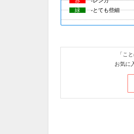
赤
-レンガ
緑
-とても些細
「こと
お気に