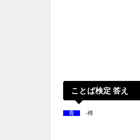
ことば検定 答え
青
-樽