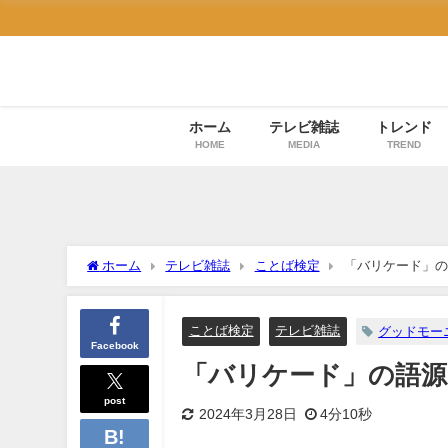
ホーム
テレビ雑誌
トレンド
HOME
MEDIA
TREND
ホーム
テレビ雑誌
ことば検定
「バリケード」の
ことば検定
テレビ雑誌
グッドモー
Facebook
「バリケード」の語源
post
2024年3月28日
4分10秒