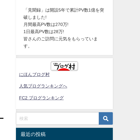
「見聞録」は開設5年で累計PV数1億を突
破しました!
月間最高PV数は270万!
1日最高PV数は28万!
皆さんのご訪問に元気をもらっていま
す。
にほんブログ村
人気ブログランキングへ
FC2 ブログランキング
最近の投稿