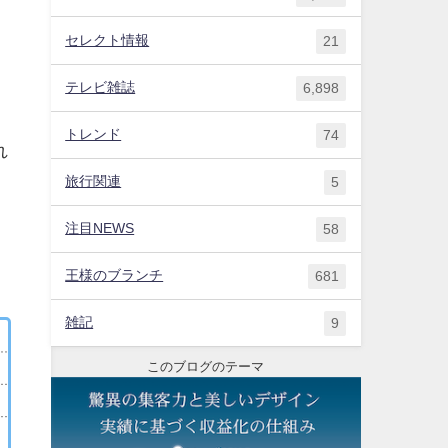
セレクト情報
21
な
テレビ雑誌
6,898
トレンド
74
れ
旅行関連
5
注目NEWS
58
王様のブランチ
681
雑記
9
このブログのテーマ