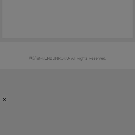
見聞録‐KENBUNROKU- All Rights Reserved.
×