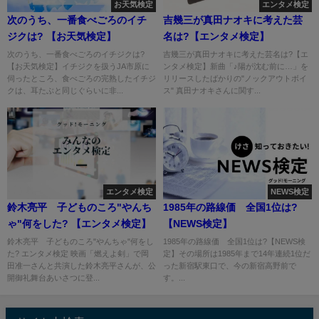
お天気検定
エンタメ検定
次のうち、一番食べごろのイチ
吉幾三が真田ナオキに考えた芸
ジクは? 【お天気検定】
名は?【エンタメ検定】
次のうち、一番食べごろのイチジクは?
吉幾三が真田ナオキに考えた芸名は?【エ
【お天気検定】イチジクを扱うJA市原に
ンタメ検定】新曲「♪陽が沈む前に…」を
伺ったところ、食べごろの完熟したイチジ
リリースしたばかりの"ノックアウトボイ
クは、耳たぶと同じぐらいに非...
ス" 真田ナオキさんに関す...
エンタメ検定
NEWS検定
鈴木亮平 子どものころ"やんち
1985年の路線価 全国1位は?
ゃ"何をした? 【エンタメ検定】
【NEWS検定】
鈴木亮平 子どものころ"やんちゃ"何をし
1985年の路線価 全国1位は?【NEWS検
た? エンタメ検定 映画「燃えよ剣」で岡
定】その場所は1985年まで14年連続1位だ
田准一さんと共演した鈴木亮平さんが、公
った新宿駅東口で、今の新宿高野前で
開御礼舞台あいさつに登...
す。...