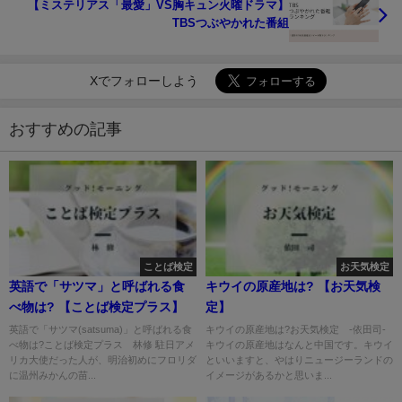
【ミステリアス「最愛」VS胸キュン火曜ドラマ】
TBSつぶやかれた番組
Xでフォローしよう
おすすめの記事
ことば検定
お天気検定
英語で「サツマ」と呼ばれる食
キウイの原産地は? 【お天気検
べ物は? 【ことば検定プラス】
定】
英語で「サツマ(satsuma)」と呼ばれる食
キウイの原産地は?お天気検定 -依田司-
べ物は?ことば検定プラス 林修 駐日アメ
キウイの原産地はなんと中国です。キウイ
リカ大使だった人が、明治初めにフロリダ
といいますと、やはりニュージーランドの
に温州みかんの苗...
イメージがあるかと思いま...