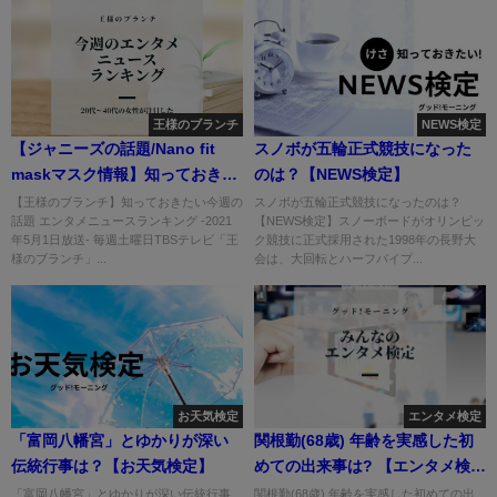
王様のブランチ
NEWS検定
【ジャニーズの話題/Nano fit
スノボが五輪正式競技になった
maskマスク情報】知っておきた
のは？【NEWS検定】
いエンタメニュース
【王様のブランチ】知っておきたい今週の
スノボが五輪正式競技になったのは？
話題 エンタメニュースランキング -2021
【NEWS検定】スノーボードがオリンピッ
年5月1日放送- 毎週土曜日TBSテレビ「王
ク競技に正式採用された1998年の長野大
様のブランチ」...
会は、大回転とハーフパイプ...
お天気検定
エンタメ検定
「富岡八幡宮」とゆかりが深い
関根勤(68歳) 年齢を実感した初
伝統行事は？【お天気検定】
めての出来事は? 【エンタメ検
定】
「富岡八幡宮」とゆかりが深い伝統行事
関根勤(68歳) 年齢を実感した初めての出