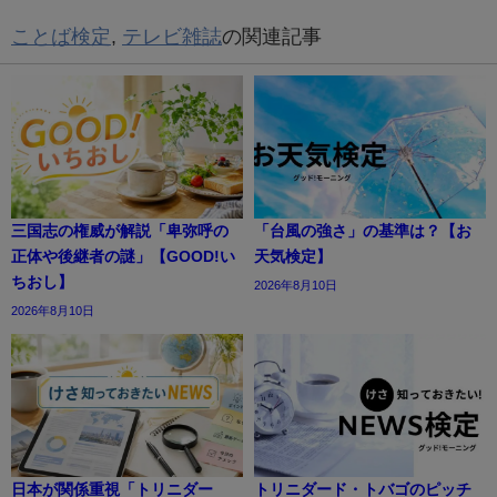
ことば検定
,
テレビ雑誌
の関連記事
三国志の権威が解説「卑弥呼の
「台風の強さ」の基準は？【お
正体や後継者の謎」【GOOD!い
天気検定】
ちおし】
2026年8月10日
2026年8月10日
日本が関係重視「トリニダー
トリニダード・トバゴのピッチ