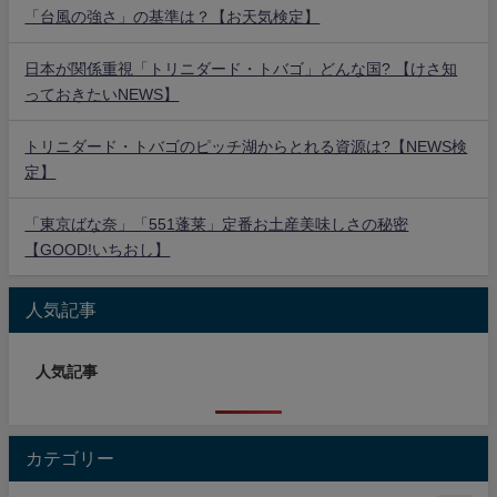
「台風の強さ」の基準は？【お天気検定】
日本が関係重視「トリニダード・トバゴ」どんな国? 【けさ知
っておきたいNEWS】
トリニダード・トバゴのピッチ湖からとれる資源は?【NEWS検
定】
「東京ばな奈」「551蓬莱」定番お土産美味しさの秘密
【GOOD!いちおし】
人気記事
人気記事
カテゴリー