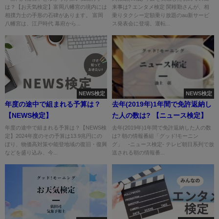
は？【お天気検定】富岡八幡宮の境内には
来事は? エンタメ検定 関根勤さんが、相
相撲力士の手形の石碑があります。 富岡
乗りタクシー定額乗り放題のau新サービ
八幡宮は、江戸時代 幕府から...
ス発表会に登場。運転...
NEWS検定
NEWS検定
年度の途中で組まれる予算は？
去年(2019年)1年間で免許返納し
【NEWS検定】
た人の数は? 【ニュース検定】
年度の途中で組まれる予算は？【NEWS検
去年(2019年)1年間で免許返納した人の数
定】2024年度のその予算は13.9兆円にの
は? 朝の情報番組「グッド!モーニン
ぼり、物価高対策や能登地域の復旧・復興
グ」 -ニュース検定- テレビ朝日系列で放
などを盛り込み、今...
送される朝の情報番...