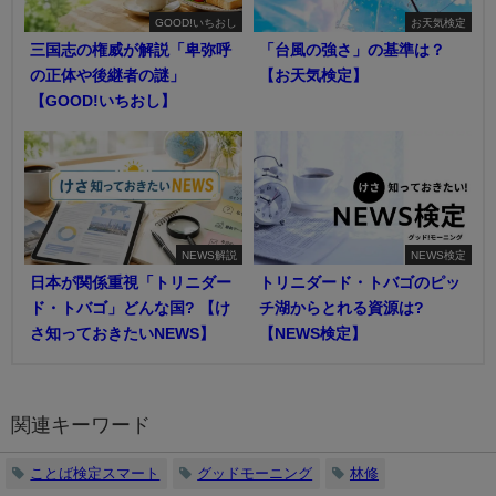
GOOD!いちおし
お天気検定
三国志の権威が解説「卑弥呼
「台風の強さ」の基準は？
の正体や後継者の謎」
【お天気検定】
【GOOD!いちおし】
NEWS解説
NEWS検定
日本が関係重視「トリニダー
トリニダード・トバゴのピッ
ド・トバゴ」どんな国? 【け
チ湖からとれる資源は?
さ知っておきたいNEWS】
【NEWS検定】
関連キーワード
ことば検定スマート
グッドモーニング
林修