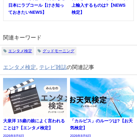
日本にラブコール【けさ知っ
上輸入するものは?【NEWS
ておきたいNEWS】
検定】
関連キーワード
エンタメ検定
グッドモーニング
エンタメ検定
,
テレビ雑誌
の関連記事
大泉洋 15歳の娘によく言われる
「カルピス」のルーツは?【お天
ことは?【エンタメ検定】
気検定】
2026年8月6日
2026年8月6日