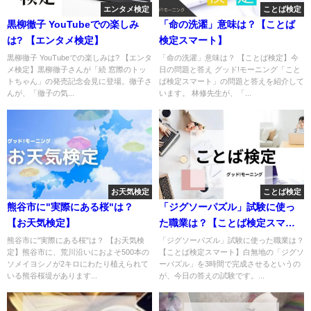
エンタメ検定
ことば検定
黒柳徹子 YouTubeでの楽しみ
「命の洗濯」意味は？【ことば
は? 【エンタメ検定】
検定スマート】
黒柳徹子 YouTubeでの楽しみは? 【エンタ
「命の洗濯」意味は？ 【ことば検定】今
メ検定】黒柳徹子さんが「続 窓際のトッ
日の問題と答え グッド!モーニング「こと
トちゃん」の発売記念会見に登場。徹子さ
ば検定スマート」の問題と答えを紹介して
んが、「徹子の気...
います。 林修先生が、「...
お天気検定
ことば検定
熊谷市に"実際にある桜"は？
「ジグソーパズル」試験に使っ
【お天気検定】
た職業は？【ことば検定スマー
ト】
熊谷市に"実際にある桜"は？ 【お天気検
「ジグソーパズル」試験に使った職業は？
定】熊谷市に、荒川沿いにおよそ500本の
【ことば検定スマート】白無地の「ジグソ
ソメイヨシノが2キロにわたり植えられて
ーパズル」を3時間で完成させるというの
いる熊谷桜堤があります...
が、今日の答えの試験です。...