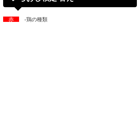
赤
-鶏の種類