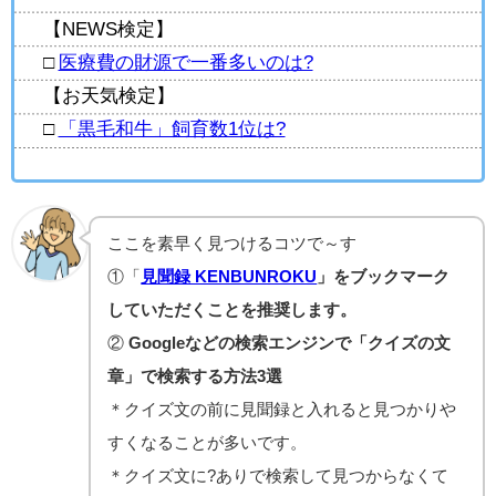
【NEWS検定】
□
医療費の財源で一番多いのは?
【お天気検定】
□
「黒毛和牛」飼育数1位は?
ここを素早く見つけるコツで～す
①「
見聞録 KENBUNROKU
」をブックマーク
していただくことを推奨します。
②
Googleなどの検索エンジンで「クイズの文
章」で検索する方法3選
＊クイズ文の前に見聞録と入れると見つかりや
すくなることが多いです。
＊クイズ文に?ありで検索して見つからなくて