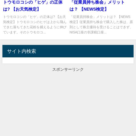
トウモロコシの「ヒゲ」の正体
「従業員持ち株会」メリット
は? 【お天気検定】
は？ 【NEWS検定】
トウモロコシの「ヒゲ」の正体は? 【お天
「従業員持株会」メリットは？ 【NEWS
気検定】トウモロコシのヒゲは上から飛ん
検定】従業員持ち株会で購入した株は、原
できた落ちてきた花粉を捕えるように伸び
則として株主優待を受けることはできず、
ています。そのトウモロコ...
NISA口座の非課税口座...
サイト内検索
スポンサーリンク