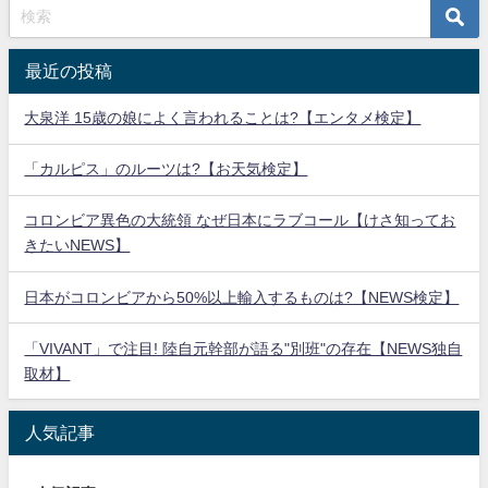
最近の投稿
大泉洋 15歳の娘によく言われることは?【エンタメ検定】
「カルピス」のルーツは?【お天気検定】
コロンビア異色の大統領 なぜ日本にラブコール【けさ知ってお
きたいNEWS】
日本がコロンビアから50%以上輸入するものは?【NEWS検定】
「VIVANT」で注目! 陸自元幹部が語る"別班"の存在【NEWS独自
取材】
人気記事