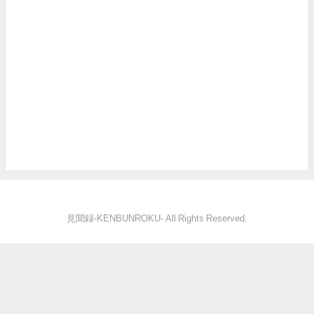
見聞録‐KENBUNROKU- All Rights Reserved.