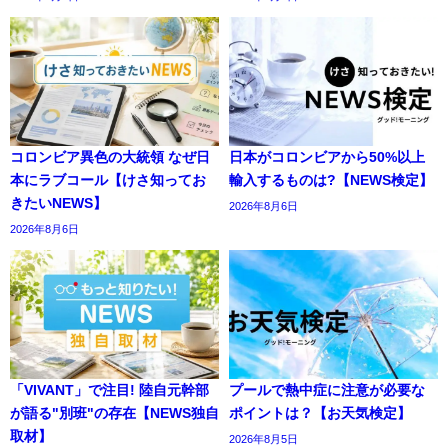
コロンビア異色の大統領 なぜ日
日本がコロンビアから50%以上
本にラブコール【けさ知ってお
輸入するものは?【NEWS検定】
きたいNEWS】
2026年8月6日
2026年8月6日
「VIVANT」で注目! 陸自元幹部
プールで熱中症に注意が必要な
が語る"別班"の存在【NEWS独自
ポイントは？【お天気検定】
取材】
2026年8月5日