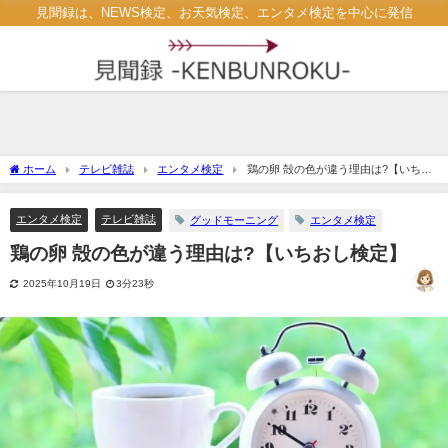
見聞録は、NEWS検定、お天気検定、エンタメ検定を中心に発信
ホーム
テレビ雑誌
エンタメ検定
鶏の卵 殻の色が違う理由は?【いちお
し検定】
エンタメ検定
テレビ雑誌
グッドモーニング
エンタメ検定
鶏の卵 殻の色が違う理由は?【いちおし検定】
2025年10月19日
3分23秒