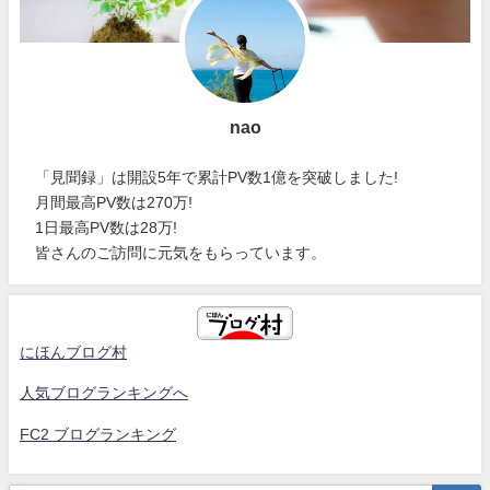
nao
「見聞録」は開設5年で累計PV数1億を突破しました!
月間最高PV数は270万!
1日最高PV数は28万!
皆さんのご訪問に元気をもらっています。
にほんブログ村
人気ブログランキングへ
FC2 ブログランキング