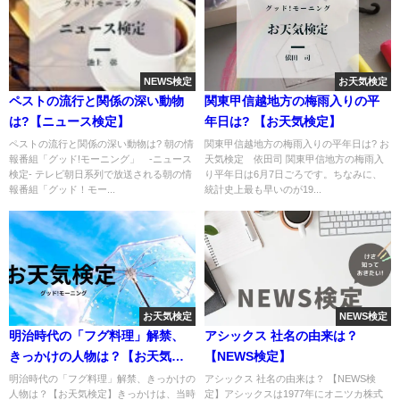
NEWS検定
お天気検定
ペストの流行と関係の深い動物
関東甲信越地方の梅雨入りの平
は?【ニュース検定】
年日は? 【お天気検定】
ペストの流行と関係の深い動物は? 朝の情
関東甲信越地方の梅雨入りの平年日は? お
報番組「グッド!モーニング」 -ニュース
天気検定 依田司 関東甲信地方の梅雨入
検定- テレビ朝日系列で放送される朝の情
り平年日は6月7日ごろです。ちなみに、
報番組「グッド！モー...
統計史上最も早いのが19...
お天気検定
NEWS検定
明治時代の「フグ料理」解禁、
アシックス 社名の由来は？
きっかけの人物は？【お天気検
【NEWS検定】
定】
明治時代の「フグ料理」解禁、きっかけの
アシックス 社名の由来は？ 【NEWS検
人物は？【お天気検定】きっかけは、当時
定】アシックスは1977年にオニツカ株式