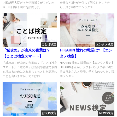
内閣総理大臣だった伊藤博文がフグの本
会社など3社が合併して設立したことか
場・山口県下関市を訪問した...
ら、足が6本でアシックス...
ことば検定
エンタメ検定
「城攻め」が由来の言葉は？
HIKAKIN 憧れの職業は? 【エン
【ことば検定スマート】
タメ検定】
「城攻め」が由来の言葉は？【ことば検定
HIKAKIN 憧れの職業は? 【エンタメ検定】
スマート】「埋め草」は新聞や雑誌で余白
HIKAKINさんが、ソフトバンクの新CMに
を埋めるために入れるちょっとした記事の
谷まりあさんと登場。子どものなりたい職
ことを言いますが、元々は雑...
業ランキン...
お天気検定
NEWS検定