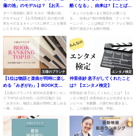
蓮の池」のモデルは？ 【お天気
酷くなる」、由来は?【ことば検
検定】
定プラス】
ポーラ美術館に展示 モネの「睡蓮の池」
「みょうがを食べると物忘れが酷くな
のモデルは？ 【お天気検定】目の前の現
る」、由来は? 朝の情報番組「グッド!モ
実をそのままキャンバスに映すことを重視
ーニング」-ことば検定プラス- テレビ朝日
したモネは、日本の浮世絵の...
系列で放送される朝の情報...
王様のブランチ
エンタメ検定
【1位は物語と楽曲が同時に楽し
仲里依紗 息子がしてくれたこと
める「みぎがわ」】BOOK文芸
は? 【エンタメ検定】
書ランキング
【王様のブランチ】BOOK文芸書ランキン
仲里依紗 息子がしてくれたことは? 【エ
グ TOP10-11月29日～12月5日集計-1位
ンタメ検定】仲里依紗さんが出演するキリ
「みぎがわ」物語と楽曲が同時に楽しめる
ンビール「本麒麟」の新CMが届きまし
一冊。小説の...
た。この撮影の日の朝、学校...