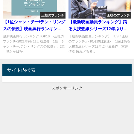
王様のブランチ
王様のブランチ
【1位シャン・チー/テン・リング
【最新映画動員ランキング】踊
スの伝説】映画興行ランキング
る大捜査線シリーズ12年ぶり最
TOP10
新作「室井慎次 敗れざる者」
最新映画興行ランキングTOP10 ‐王様の
【最新映画動員ランキング】 TBS「王様
ブランチ-2021年9月11日放送分 1位「シ
のブランチ」-10月19日放送- 1位は踊る
ャン・チー/テン・リングスの伝説」、2位
大捜査線シリーズ12年ぶり最新作「室井
「竜とそばか...
慎次 敗れざる者...
サイト内検索
スポンサーリンク