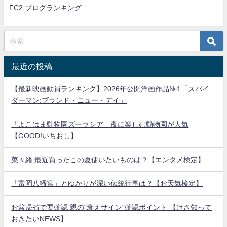
FC2 ブログランキング
最近の投稿
【最新映画動員ランキング】2026年公開洋画作品№1「スパイ
ダーマン:ブランド・ニュー・デイ」
「よこはま動物園ズーラシア」夜に楽しむ動物園が人気
【GOOD!いちおし】
菜々緒 最近買ったこの夏使いたいものは？【エンタメ検定】
「富岡八幡宮」とゆかりが深い伝統行事は？【お天気検定】
お盆帰省で要確認 親の"衰えサイン"確認ポイント 【けさ知って
おきたいNEWS】