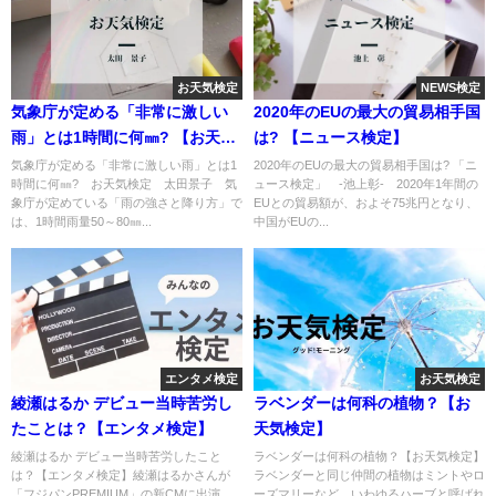
お天気検定
NEWS検定
気象庁が定める「非常に激しい
2020年のEUの最大の貿易相手国
雨」とは1時間に何㎜? 【お天気
は? 【ニュース検定】
検定】
気象庁が定める「非常に激しい雨」とは1
2020年のEUの最大の貿易相手国は? 「ニ
時間に何㎜? お天気検定 太田景子 気
ュース検定」 -池上彰- 2020年1年間の
象庁が定めている「雨の強さと降り方」で
EUとの貿易額が、およそ75兆円となり、
は、1時間雨量50～80㎜...
中国がEUの...
エンタメ検定
お天気検定
綾瀬はるか デビュー当時苦労し
ラベンダーは何科の植物？【お
たことは？【エンタメ検定】
天気検定】
綾瀬はるか デビュー当時苦労したこと
ラベンダーは何科の植物？【お天気検定】
は？【エンタメ検定】綾瀬はるかさんが
ラベンダーと同じ仲間の植物はミントやロ
「フジパンPREMIUM」の新CMに出演。
ーズマリーなど、いわゆるハーブと呼ばれ