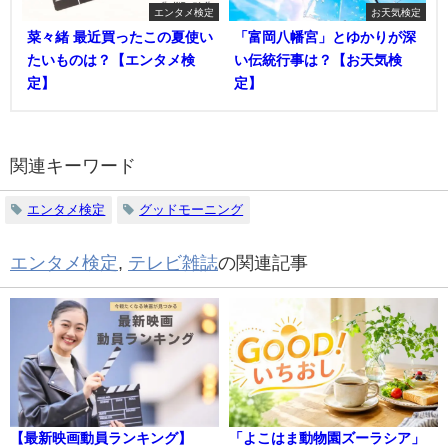
エンタメ検定
お天気検定
菜々緒 最近買ったこの夏使い
「富岡八幡宮」とゆかりが深
たいものは？【エンタメ検
い伝統行事は？【お天気検
定】
定】
関連キーワード
エンタメ検定
グッドモーニング
エンタメ検定
,
テレビ雑誌
の関連記事
【最新映画動員ランキング】
「よこはま動物園ズーラシア」