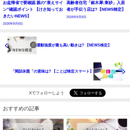
お盆帰省で要確認 親の"衰えサイ
高齢者住宅「銀木犀:東砂」入居
ン"確認ポイント 【けさ知ってお
者が手伝う店は?【NEWS検定】
きたいNEWS】
2026年8月8日
2026年8月8日
運動強度が最も高い動きは? 【NEWS検定】
「閑話休題「の意味は? 【ことば検定スマート】
Xでフォローしよう
おすすめの記事