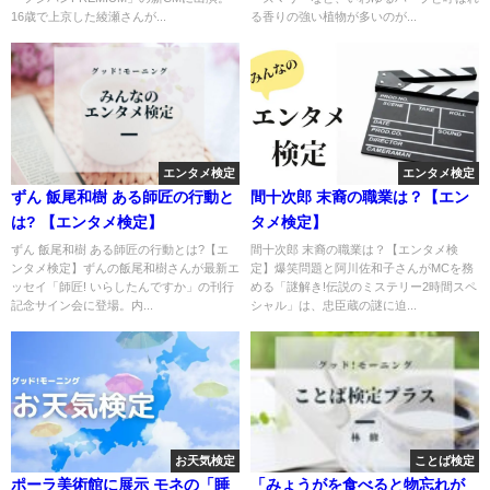
16歳で上京した綾瀬さんが...
る香りの強い植物が多いのが...
エンタメ検定
エンタメ検定
ずん 飯尾和樹 ある師匠の行動と
間十次郎 末裔の職業は？【エン
は? 【エンタメ検定】
タメ検定】
ずん 飯尾和樹 ある師匠の行動とは?【エ
間十次郎 末裔の職業は？【エンタメ検
ンタメ検定】ずんの飯尾和樹さんが最新エ
定】爆笑問題と阿川佐和子さんがMCを務
ッセイ「師匠! いらしたんですか」の刊行
める「謎解き!伝説のミステリー2時間スペ
記念サイン会に登場。内...
シャル」は、忠臣蔵の謎に迫...
お天気検定
ことば検定
ポーラ美術館に展示 モネの「睡
「みょうがを食べると物忘れが