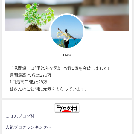
nao
「見聞録」は開設5年で累計PV数1億を突破しました!
月間最高PV数は270万!
1日最高PV数は28万!
皆さんのご訪問に元気をもらっています。
にほんブログ村
人気ブログランキングへ