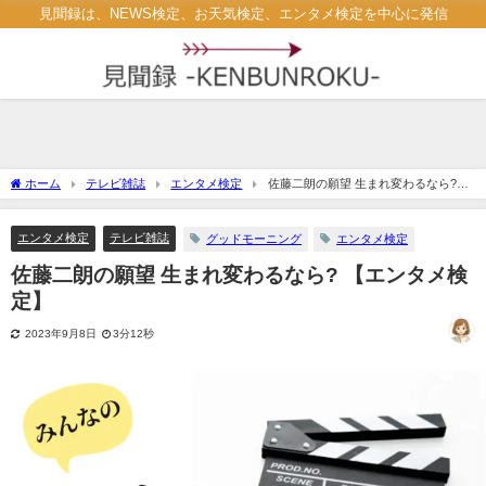
見聞録は、NEWS検定、お天気検定、エンタメ検定を中心に発信
ホーム
テレビ雑誌
エンタメ検定
佐藤二朗の願望 生まれ変わるなら?
【エンタメ検定】
エンタメ検定
テレビ雑誌
グッドモーニング
エンタメ検定
佐藤二朗の願望 生まれ変わるなら? 【エンタメ検
定】
2023年9月8日
3分12秒