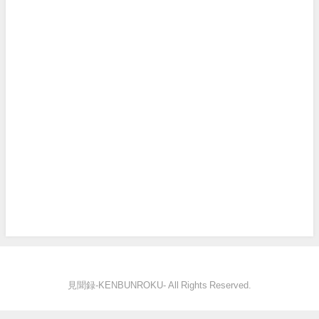
見聞録‐KENBUNROKU- All Rights Reserved.