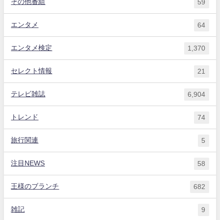
その他番組
59
エンタメ
64
エンタメ検定
1,370
セレクト情報
21
テレビ雑誌
6,904
トレンド
74
旅行関連
5
注目NEWS
58
王様のブランチ
682
雑記
9