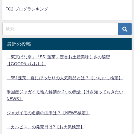
FC2 ブログランキング
最近の投稿
「東京ばな奈」「551蓬莱」定番お土産美味しさの秘密
【GOOD!いちおし】
「551蓬莱」夏にぴったりの人気商品とは？【いちおし検定】
米国産ジャガイモ輸入解禁か 2つの懸念【けさ知っておきたい
NEWS】
ジャガイモの名前の由来は？【NEWS検定】
「カルピス」の発売日は?【お天気検定】