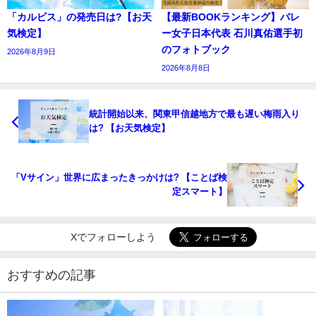
「カルピス」の発売日は?【お天
【最新BOOKランキング】バレ
気検定】
ー女子日本代表 石川真佑選手初
のフォトブック
2026年8月9日
2026年8月8日
統計開始以来、関東甲信越地方で最も遅い梅雨入り
は? 【お天気検定】
「Vサイン」世界に広まったきっかけは? 【ことば検
定スマート】
Xでフォローしよう
おすすめの記事