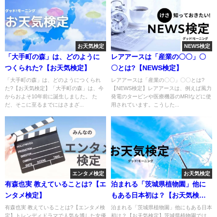
お天気検定
NEWS検定
「大手町の森」は、どのように
レアアースは「産業の〇〇」〇
つくられた?【お天気検定】
〇とは?【NEWS検定】
「大手町の森」は、どのようにつくられ
レアアースは「産業の〇〇」〇〇とは?
た?【お天気検定】「大手町の森」は、今
【NEWS検定】レアアースは、例えば風力
からおよそ10年前に誕生しました。 た
発電のタービンや医療機器のMRIなどに使
だ、そこに至るまでにはさまざ...
用されています。こうした...
エンタメ検定
お天気検定
有森也実 教えていることは?【エ
泊まれる「茨城県植物園」他に
ンタメ検定】
もある日本初は？【お天気検
定】
有森也実 教えていることは?【エンタメ検
泊まれる「茨城県植物園」他にもある日本
定】トレンディドラマで人気を博した女優
初は？【お天気検定】茨城県植物園では、