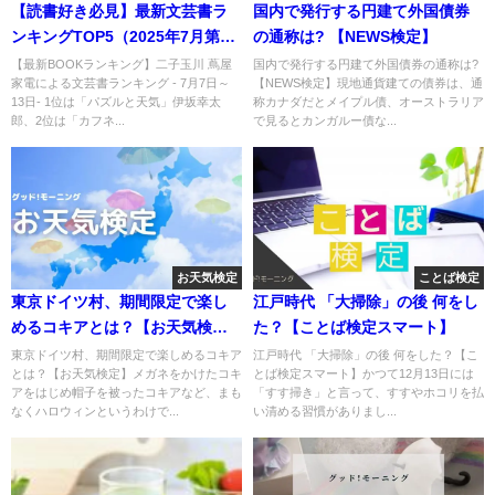
【読書好き必見】最新文芸書ラ
国内で発行する円建て外国債券
ンキングTOP5（2025年7月第2
の通称は? 【NEWS検定】
週）
【最新BOOKランキング】二子玉川 蔦屋
国内で発行する円建て外国債券の通称は?
家電による文芸書ランキング - 7月7日～
【NEWS検定】現地通貨建ての債券は、通
13日- 1位は「パズルと天気」伊坂幸太
称カナダだとメイプル債、オーストラリア
郎、2位は「カフネ...
で見るとカンガルー債な...
お天気検定
ことば検定
東京ドイツ村、期間限定で楽し
江戸時代 「大掃除」の後 何をし
めるコキアとは？【お天気検
た？【ことば検定スマート】
定】
東京ドイツ村、期間限定で楽しめるコキア
江戸時代 「大掃除」の後 何をした？【こ
とは？【お天気検定】メガネをかけたコキ
とば検定スマート】かつて12月13日には
アをはじめ帽子を被ったコキアなど、まも
「すす掃き」と言って、すすやホコリを払
なくハロウィンというわけで...
い清める習慣がありまし...