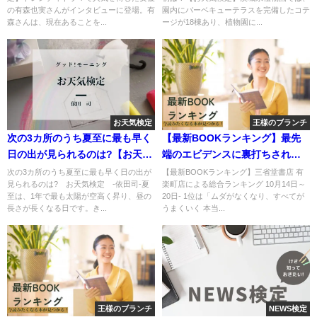
の有森也実さんがインタビューに登場。有
園内にバーベキューテラスを完備したコテ
森さんは、現在あることを...
ージが18棟あり、植物園に...
お天気検定
王様のブランチ
次の3カ所のうち夏至に最も早く
【最新BOOKランキング】最先
日の出が見られるのは?【お天気
端のエビデンスに裏打ちされた
検定】
時間術が学べる一冊
次の3カ所のうち夏至に最も早く日の出が
【最新BOOKランキング】三省堂書店 有
見られるのは? お天気検定 -依田司-夏
楽町店による総合ランキング 10月14日～
至は、1年で最も太陽が空高く昇り、昼の
20日- 1位は「ムダがなくなり、すべてが
長さが長くなる日です。き...
うまくいく 本当...
王様のブランチ
NEWS検定