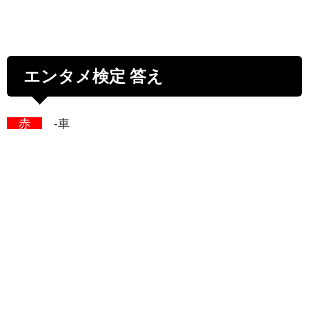
エンタメ検定 答え
赤
-車