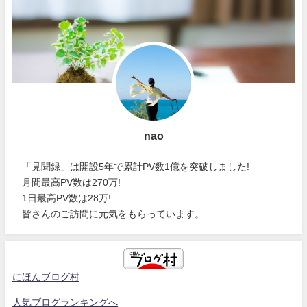
nao
「見聞録」は開設5年で累計PV数1億を突破しました!
月間最高PV数は270万!
1日最高PV数は28万!
皆さんのご訪問に元気をもらっています。
にほんブログ村
人気ブログランキングへ