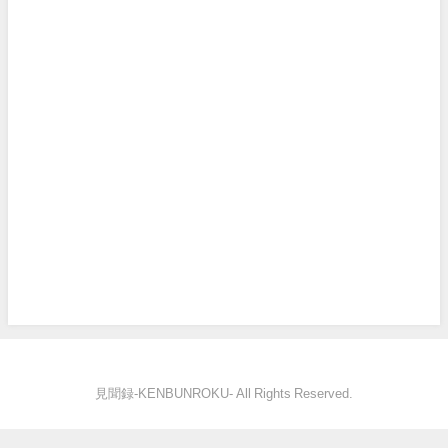
見聞録‐KENBUNROKU- All Rights Reserved.