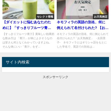
セレクト情報
お天気検定
【ダイエットに悩むあなたのた
ネモフィラの英語の別名、何に
めに】「すっきりフルーツ青
例えられて名付けられた? 【お天
汁」続けられる理由があります
気検定】
【すっきりフルーツ青汁】美味しい効果的
ネモフィラの英語の別名、何に例えられて
な飲み方は 「青汁」が体によさそうなの
名付けられた?「お天気検定」 -太田景
は皆さん何となくわかっていますよね。
子- ネモフィラとはギリシャ語をもとに
そんな体にいい「青汁」をず...
した学名で、英語での別名は...
サイト内検索
スポンサーリンク