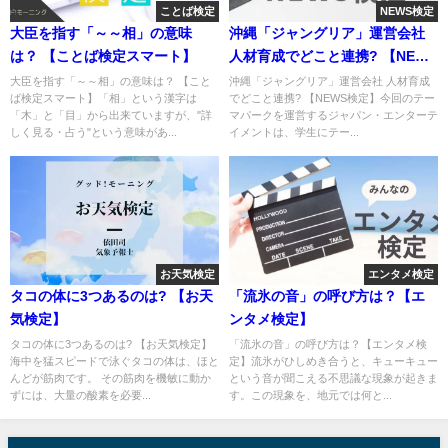
ことば検定
NEWS検定
大臣を指す「～～相」の意味
沖縄「ジャングリア」運営会社
は？ 【ことば検定スマート】
人材育成でどこと連携? 【NEWS
検定】
大臣を指す「～～相」の意味は？ 【こと
沖縄「ジャングリア」運営会社 人材育成
ば検定スマート】「相」という漢字は
でどこと連携? 【NEWS検定】今回のテー
「木」と「目」から出来ていますが、"詳
マパークを運営するジャパン・エンターテ
しく見る・占う"という意味があ...
イメントは、学生にテー...
お天気検定
エンタメ検定
タコの体に3つあるのは? 【お天
「流氷の音」の呼び方は？【エ
気検定】
ンタメ検定】
タコの体に3つあるのは? 【お天気検定】
「流氷の音」の呼び方は？【エンタメ検
海中を猛スピードで泳ぐタコの体は、ほと
定】流氷がひしめき合うと、キューキュー
んどが筋肉です。 その筋肉を機敏に動か
という音が聞こえる不思議な現象が起きま
ずには、大量の酸素を必要...
す。この現象を、地元では何と...