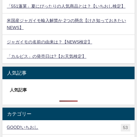
「551蓬莱」夏にぴったりの人気商品とは？【いちおし検定】
米国産ジャガイモ輸入解禁か 2つの懸念【けさ知っておきたい
NEWS】
ジャガイモの名前の由来は？【NEWS検定】
「カルピス」の発売日は?【お天気検定】
人気記事
人気記事
カテゴリー
GOOD!いちおし
53