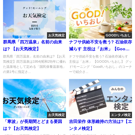
お天気検定
GOOD!いちおし
群馬県「四万温泉」名前の由来
ナフサ供給不安を救う? 石油依存
は? 【お天気検定】
減らす 主役は「お米」【Good!
いちおし】
群馬県「四万温泉」名前の由来は? 【お天
ナフサ供給不安を救う? 石油依存減らす
気検定】四万温泉は1954(昭和29)年に優れ
主役は「お米」 【GOOD!いちおし】 グッ
た温泉地として定める「国民保養温泉地」
ド!モーニング「Good!いちおし」のコーナ
の第1号に指定さ...
ーで紹介さ...
お天気検定
エンタメ検定
「寒波」が長期間とどまる要因
吉田栄作 体形維持の方法は?【エ
は？【お天気検定】
ンタメ検定】