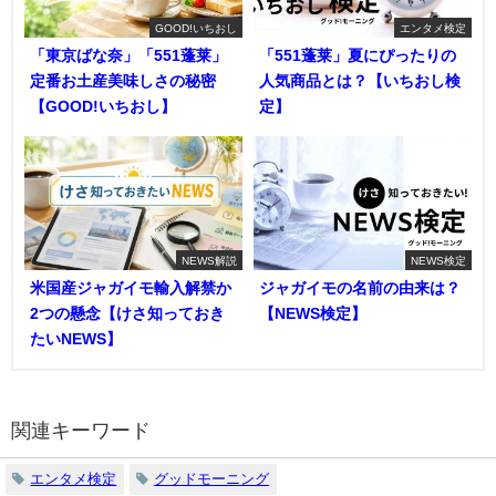
GOOD!いちおし
エンタメ検定
「東京ばな奈」「551蓬莱」
「551蓬莱」夏にぴったりの
定番お土産美味しさの秘密
人気商品とは？【いちおし検
【GOOD!いちおし】
定】
NEWS解説
NEWS検定
米国産ジャガイモ輸入解禁か
ジャガイモの名前の由来は？
2つの懸念【けさ知っておき
【NEWS検定】
たいNEWS】
関連キーワード
エンタメ検定
グッドモーニング