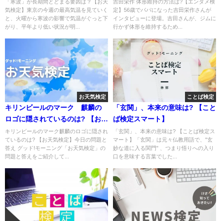
「寒波」が長期間とどまる要因は？【お天
吉田栄作 体形維持の方法は?【エンタメ検
気検定】東京の今週の最高気温を見ていく
定】56歳でパパになった吉田栄作さんが
と、火曜から寒波の影響で気温がぐっと下
インタビューに登場。吉田さんが、ジムに
がり、平年より低い状況が明...
行かず体形を維持するため...
お天気検定
ことば検定
キリンビールのマーク 麒麟の
「玄関」、本来の意味は? 【こと
ロゴに隠されているのは? 【お天
ば検定スマート】
気検定】
キリンビールのマーク麒麟のロゴに隠され
「玄関」、本来の意味は? 【ことば検定ス
ているのは? 【お天気検定】今日の問題と
マート】「玄関」は元々仏教用語で、"玄
答え グッド!モーニング「お天気検定」の
妙な道に入る関門" 、つまり悟りへの入り
問題と答えをご紹介して...
口を意味する言葉でした...