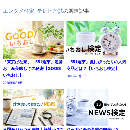
エンタメ検定
,
テレビ雑誌
の関連記事
「東京ばな奈」「551蓬莱」定番
「551蓬莱」夏にぴったりの人気
お土産美味しさの秘密【GOOD!
商品とは？【いちおし検定】
いちおし】
2026年8月9日
2026年8月9日
米国産ジャガイモ輸入解禁か 2つ
ジャガイモの名前の由来は？