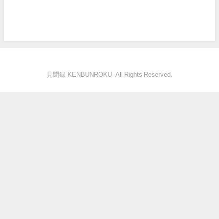
見聞録‐KENBUNROKU- All Rights Reserved.