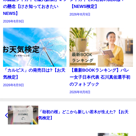
の懸念【けさ知っておきたい
【NEWS検定】
NEWS】
2026年8月9日
2026年8月9日
「カルピス」の発売日は?【お天
【最新BOOKランキング】バレ
気検定】
ー女子日本代表 石川真佑選手初
のフォトブック
2026年8月9日
2026年8月8日
「劫初の桜」どこから新しい若木が生えた? 【お天
気検定】