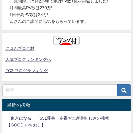
「見聞録」は開設5年で累計PV数1億を突破しました!
月間最高PV数は270万!
1日最高PV数は28万!
皆さんのご訪問に元気をもらっています。
にほんブログ村
人気ブログランキングへ
FC2 ブログランキング
最近の投稿
「東京ばな奈」「551蓬莱」定番お土産美味しさの秘密
【GOOD!いちおし】