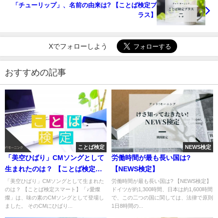
「チューリップ」、名前の由来は? 【ことば検定プ
ラス】
Xでフォローしよう
おすすめの記事
ことば検定
NEWS検定
「美空ひばり」CMソングとして
労働時間が最も長い国は?
生まれたのは？ 【ことば検定ス
【NEWS検定】
マート】
「美空ひばり」CMソングとして生まれた
労働時間が最も長い国は? 【NEWS検定】
のは？ 【ことば検定スマート】「♪愛燦
ドイツが約1,300時間、日本は約1,600時間
燦」は、味の素のCMソングとして登場し
で、この二つの国に関しては、法律で原則
ました。 そのCMにひばり...
1日8時間の...