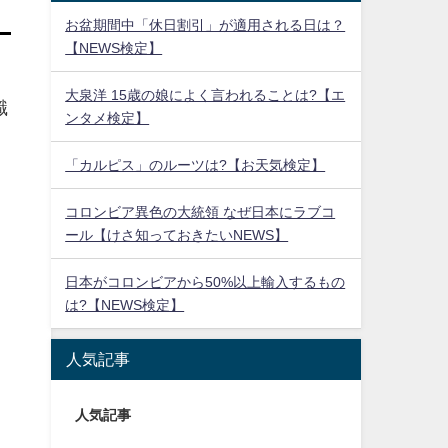
お盆期間中「休日割引」が適用される日は？
【NEWS検定】
大泉洋 15歳の娘によく言われることは?【エ
識
ンタメ検定】
「カルピス」のルーツは?【お天気検定】
コロンビア異色の大統領 なぜ日本にラブコ
ール【けさ知っておきたいNEWS】
日本がコロンビアから50%以上輸入するもの
は?【NEWS検定】
人気記事
人気記事