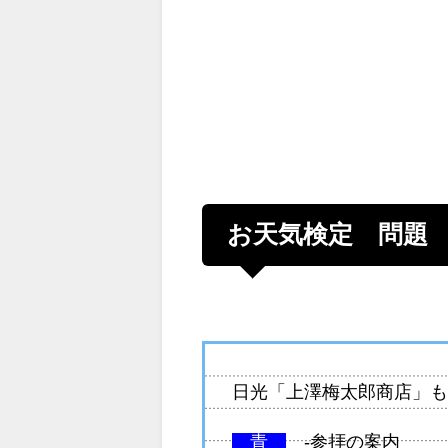
お天気検定 問題
日光「上澤梅太郎商店」
青
-参拝の案内