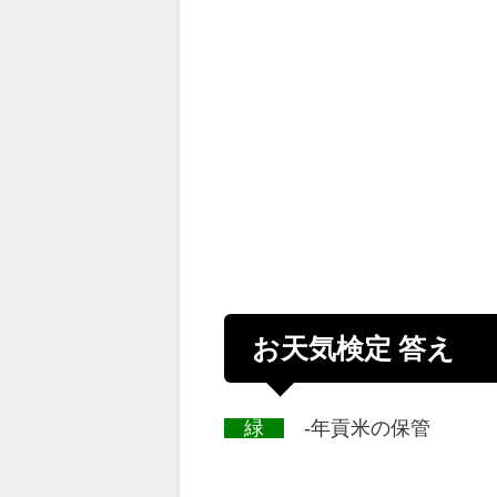
お天気検定 答え
緑
-年貢米の保管