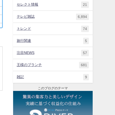
セレクト情報
21
テレビ雑誌
6,894
トレンド
74
旅行関連
5
注目NEWS
57
王様のブランチ
681
雑記
9
このブログのテーマ