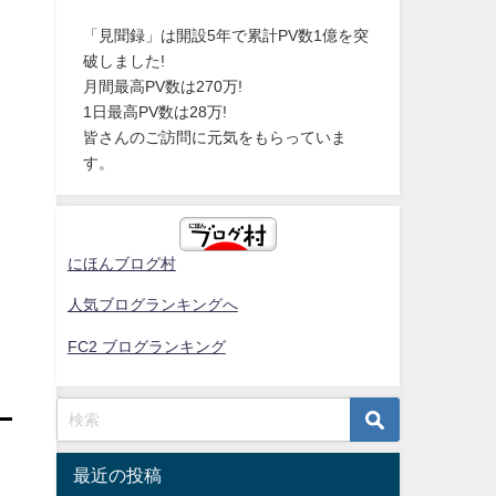
「見聞録」は開設5年で累計PV数1億を突
破しました!
月間最高PV数は270万!
1日最高PV数は28万!
皆さんのご訪問に元気をもらっていま
す。
にほんブログ村
人気ブログランキングへ
FC2 ブログランキング
最近の投稿