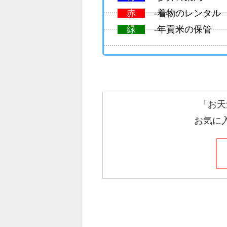
赤
-着物のレンタル
緑
-年貢米の保管
「お天
お気に