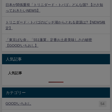
日本が関係重視「トリニダード・トバゴ」どんな国? 【けさ知
っておきたいNEWS】
トリニダード・トバゴのピッチ湖からとれる資源は?【NEWS検
定】
「東京ばな奈」「551蓬莱」定番お土産美味しさの秘密
【GOOD!いちおし】
人気記事
人気記事
カテゴリー
GOOD!いちおし
54