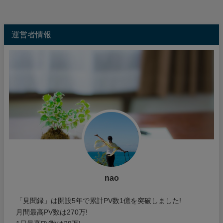
運営者情報
nao
「見聞録」は開設5年で累計PV数1億を突破しました!
月間最高PV数は270万!