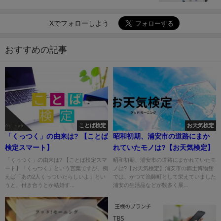
Xでフォローしよう
おすすめの記事
ことば検定
お天気検定
「くっつく」の由来は? 【ことば
昭和初期、浦安市の道路にまか
検定スマート】
れていたモノは?【お天気検定】
「くっつく」の由来は? 【ことば検定スマ
昭和初期、浦安市の道路にまかれていたモ
ート】「くっつく」という言葉ですが、例
ノは?【お天気検定】浦安市の郷土博物館
えば「あの2人くっついたらしいよ」とい
では、かつて漁師町として栄えていました
うと、付き合うとか結婚す...
浦安の生活品などが数多く展...