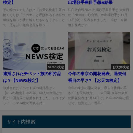
検定】
出場歌手曲目予想&結果
茅の輪のくぐり方は？【お天気検定】茅の
紅白歌合戦2025 出場歌手曲目予想 大晦日
輪くぐりは「チガヤ」と呼ばれるイネ科の
の「NHK紅白歌合戦」の出場歌手が11月
植物を輪っか状に編んだものをくぐること
14日(金)に発表されました。 今は、今後
で、厄を払い無病息災を願う...
追加発表がア...
NEWS検定
お天気検定
逮捕されたチベット族の所持品
今年の東京の開花発表、過去何
は？【NEWS検定】
番目の早さ? 【お天気検定】
逮捕されたチベット族の所持品は？
今年の東京の開花発表、過去何番目の早
【NEWS検定】2021年、60人の僧侶と住
さ?「お天気検定」 -依田司-今年の東京
民が中国当局に逮捕されました。それはダ
の開花発表は3月14日で、昨年2020年と同
ライ・ラマ14世の写真を持...
じで、観測史上一番早...
サイト内検索