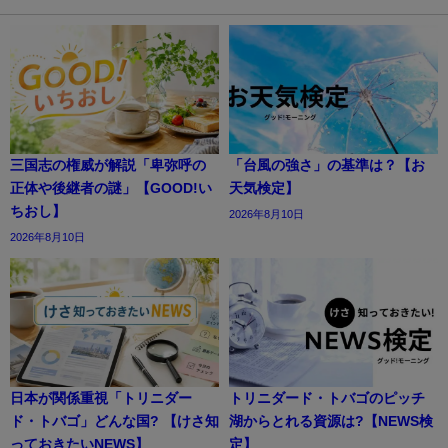
三国志の権威が解説「卑弥呼の
「台風の強さ」の基準は？【お
正体や後継者の謎」【GOOD!い
天気検定】
ちおし】
2026年8月10日
2026年8月10日
日本が関係重視「トリニダー
トリニダード・トバゴのピッチ
ド・トバゴ」どんな国? 【けさ知
湖からとれる資源は?【NEWS検
っておきたいNEWS】
定】