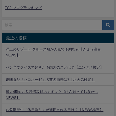
FC2 ブログランキング
最近の投稿
洋上のリゾート クルーズ船が人気で予約殺到【きょう注目
NEWS】
パン当てクイズで起きた予想外のことは？【エンタメ検定】
創味食品「ハコネーゼ」名前の由来は?【お天気検定】
最大45㎞ お盆渋滞攻略のカギは？【けさ知っておきたい
NEWS】
お盆期間中「休日割引」が適用される日は？【NEWS検定】