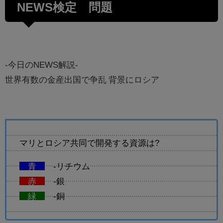
NEWS検定 問題
-今日のNEWS解説-
世界有数の金産出国で争乱 背景にロシア
マリとロシア共同で開発する資源は?
青
-リチウム
赤
-銀
緑
-銅