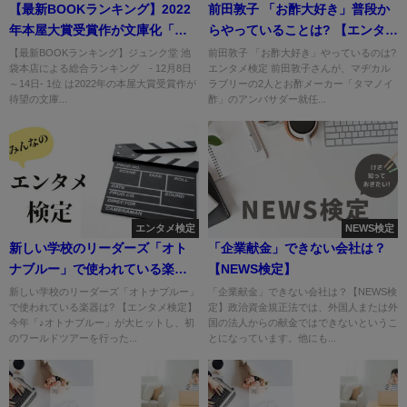
【最新BOOKランキング】2022
前田敦子 「お酢大好き」普段か
年本屋大賞受賞作が文庫化「同
らやっていることは? 【エンタメ
志少女よ、敵を撃て」
検定】
【最新BOOKランキング】ジュンク堂 池
前田敦子 「お酢大好き」やっているのは?
袋本店による総合ランキング - 12月8日
エンタメ検定 前田敦子さんが、マヂカル
～14日- 1位 は2022年の本屋大賞受賞作が
ラブリーの2人とお酢メーカー「タマノイ
待望の文庫...
酢」のアンバサダー就任...
エンタメ検定
NEWS検定
新しい学校のリーダーズ「オト
「企業献金」できない会社は？
ナブルー」で使われている楽器
【NEWS検定】
は? 【エンタメ検定】
新しい学校のリーダーズ「オトナブルー」
「企業献金」できない会社は？【NEWS検
で使われている楽器は? 【エンタメ検定】
定】政治資金規正法では、外国人または外
今年「♪オトナブルー」が大ヒットし、初
国の法人からの献金ではできないというこ
のワールドツアーを行った...
とになっています。他にも...