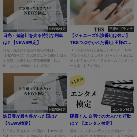
NEWS検定
王様のブランチ
日光・鬼怒川を走る特別な列車
【ジャニーズ出演番組は強い】
は? 【NEWS検定】
TBSつぶやかれた番組-王様のブ
ランチ-
日光・鬼怒川を走る特別な列車は?
TBSつぶやかれた番組ランキング TVを
【NEWS検定】東武鉄道は下今市駅と日光
見ながらみんなは何をつぶやいた? 最近は
や鬼怒川温泉を結ぶ蒸気機関車「SL大
テレビを見ながらリアルタイムでツイッタ
樹」をおよそ50年ぶりに復活さ...
ーを楽しむ人が増えて...
NEWS検定
エンタメ検定
訪日客が最も多かった国は?
陽喜くん 自宅での大人びた行動
【NEWS検定】
は？ 【エンタメ検定】
訪日客が最も多かった国は? 【NEWS検
陽喜くん 自宅での大人びた行動は？ 【エ
定】コロナ前、2019年の10月から12月の
ンタメ検定】中村獅童さんと、息子の陽喜