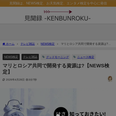
見聞録は、NEWS検定、お天気検定、エンタメ検定を中心に発信
ホーム
テレビ雑誌
NEWS検定
マリとロシア共同で開発する資源は?
【NEWS検定】
NEWS検定
テレビ雑誌
グッドモーニング
ニュース検定
マリとロシア共同で開発する資源は?【NEWS検
定】
2026年4月28日
3分7秒