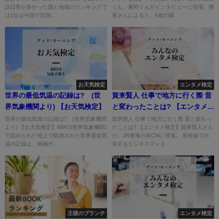
訪日客が多かった国と地域のランキングで
くん、夏幹くんがインタビューに登場。獅
は1位は中国で圧倒...
童さんによると、6歳の陽...
お天気検定
エンタメ検定
世界の最低気温の記録は? (世
賀来賢人 仕事で地方に行く際 昔
界気象機関より) 【お天気検定】
と変わったことは? 【エンタメ検
定】
世界の最低気温の記録は? (世界気象機関
賀来賢人 仕事で地方に行く際 昔と変わっ
より) 【お天気検定】WMO(世界気象機関)
たことは? 【エンタメ検定】賀来賢人さん
で認められた地上で観測された世界最低気
が、JR東海の新CMに登場。 新幹線で出
温の記録は、南極大...
張するビジネスマンを...
王様のブランチ
エンタメ検定