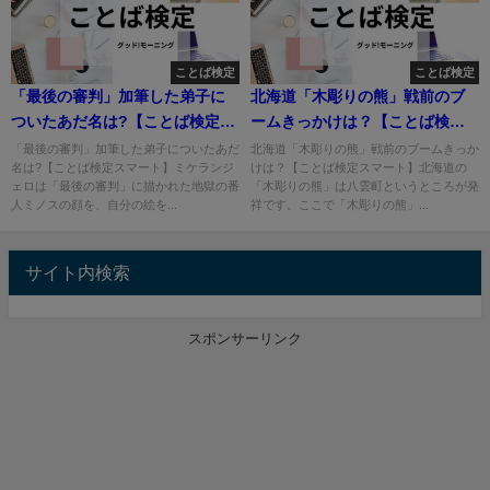
ことば検定
ことば検定
「最後の審判」加筆した弟子に
北海道「木彫りの熊」戦前のブ
ついたあだ名は?【ことば検定ス
ームきっかけは？【ことば検定
マート】
スマート】
「最後の審判」加筆した弟子についたあだ
北海道「木彫りの熊」戦前のブームきっか
名は?【ことば検定スマート】ミケランジ
けは？【ことば検定スマート】北海道の
ェロは「最後の審判」に描かれた地獄の番
「木彫りの熊」は八雲町というところが発
人ミノスの顔を、自分の絵を...
祥です。ここで「木彫りの熊」...
サイト内検索
スポンサーリンク