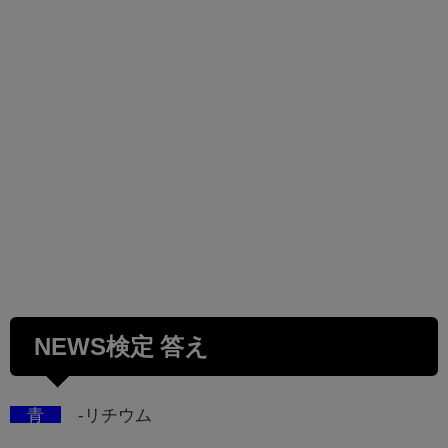
NEWS検定 答え
青
-リチウム