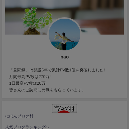
nao
「見聞録」は開設5年で累計PV数1億を突破しました!
月間最高PV数は270万!
1日最高PV数は28万!
皆さんのご訪問に元気をもらっています。
にほんブログ村
人気ブログランキングへ