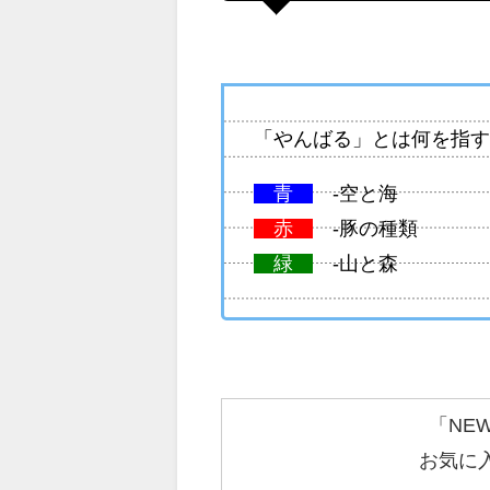
「やんばる」とは何を指す
青
-空と海
赤
-豚の種類
緑
-山と森
「NE
お気に