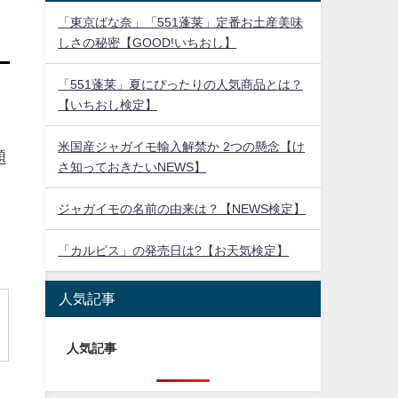
「東京ばな奈」「551蓬莱」定番お土産美味
しさの秘密【GOOD!いちおし】
「551蓬莱」夏にぴったりの人気商品とは？
【いちおし検定】
米国産ジャガイモ輸入解禁か 2つの懸念【け
題
さ知っておきたいNEWS】
ジャガイモの名前の由来は？【NEWS検定】
「カルピス」の発売日は?【お天気検定】
人気記事
人気記事