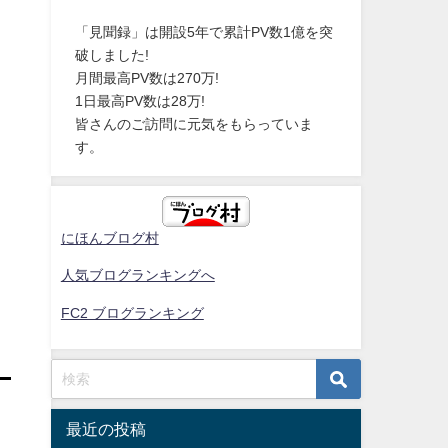
「見聞録」は開設5年で累計PV数1億を突
破しました!
月間最高PV数は270万!
1日最高PV数は28万!
皆さんのご訪問に元気をもらっていま
す。
にほんブログ村
人気ブログランキングへ
FC2 ブログランキング
最近の投稿