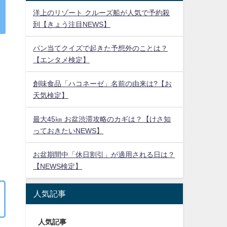
洋上のリゾート クルーズ船が人気で予約殺
到【きょう注目NEWS】
パン当てクイズで起きた予想外のことは？
【エンタメ検定】
創味食品「ハコネーゼ」名前の由来は?【お
天気検定】
最大45㎞ お盆渋滞攻略のカギは？【けさ知
っておきたいNEWS】
お盆期間中「休日割引」が適用される日は？
【NEWS検定】
人気記事
人気記事