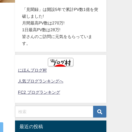
「見聞録」は開設5年で累計PV数1億を突
破しました!
月間最高PV数は270万!
1日最高PV数は28万!
皆さんのご訪問に元気をもらっていま
す。
にほんブログ村
人気ブログランキングへ
FC2 ブログランキング
最近の投稿