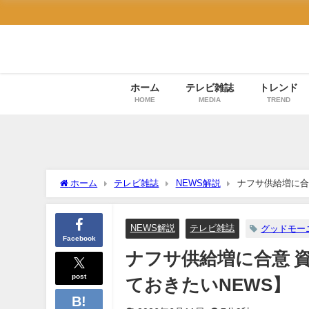
ホーム
テレビ雑誌
トレンド
HOME
MEDIA
TREND
ホーム
テレビ雑誌
NEWS解説
ナフサ供給増に合
NEWS解説
テレビ雑誌
グッドモー
Facebook
ナフサ供給増に合意 
post
ておきたいNEWS】