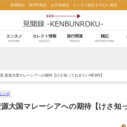
見聞録は、NEWS検定、お天気検定、エンタメ検定を中心に発信
エンタメ
セレクト情報
旅行関連
雑記
ENTAME
SELECT
TRAVEL
INTERESTING
意 資源大国マレーシアへの期待【けさ知っておきたいNEWS】
ニング
資源大国マレーシアへの期待【けさ知