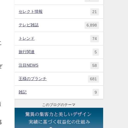
セレクト情報
21
テレビ雑誌
6,898
トレンド
74
こ
旅行関連
5
注目NEWS
58
ぜ
王様のブランチ
681
雑記
9
積
このブログのテーマ
暮