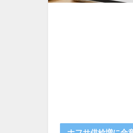
ナフサ供給増に合