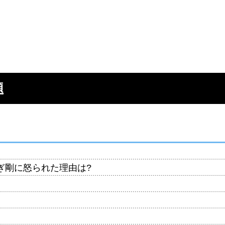
題
ぎ剛に怒られた理由は?