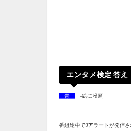
エンタメ検定 答え
青
-絵に没頭
番組途中でJアラートが発信