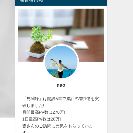
nao
「見聞録」は開設5年で累計PV数1億を突
破しました!
月間最高PV数は270万!
1日最高PV数は28万!
皆さんのご訪問に元気をもらっていま
す。