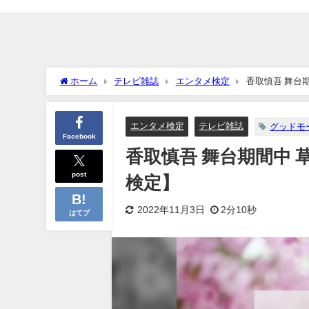
ホーム
テレビ雑誌
エンタメ検定
香取慎吾 舞台
エンタメ検定
テレビ雑誌
グッドモ
Facebook
香取慎吾 舞台期間中 
post
検定】
2022年11月3日
2分10秒
はてブ