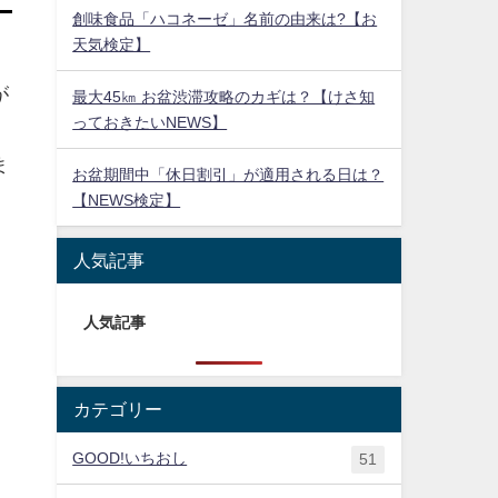
創味食品「ハコネーゼ」名前の由来は?【お
天気検定】
が
最大45㎞ お盆渋滞攻略のカギは？【けさ知
っておきたいNEWS】
ま
お盆期間中「休日割引」が適用される日は？
【NEWS検定】
人気記事
人気記事
カテゴリー
GOOD!いちおし
51