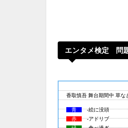
エンタメ検定 問
香取慎吾 舞台期間中 草な
青
-絵に没頭
赤
-アドリブ
緑
-食べ過ぎ