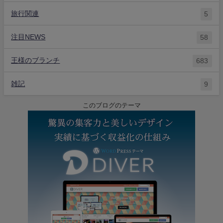
旅行関連
5
注目NEWS
58
王様のブランチ
683
雑記
9
このブログのテーマ