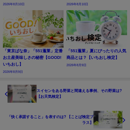
2026年8月10日
2026年8月10日
「東京ばな奈」「551蓬莱」定番
「551蓬莱」夏にぴったりの人気
お土産美味しさの秘密【GOOD!
商品とは？【いちおし検定】
いちおし】
2026年8月9日
2026年8月9日
スイセンをある野菜と間違える事例、その野菜は?
【お天気検定】
「快く承諾すること」を表すのは? 【ことば検定プ
ラス】