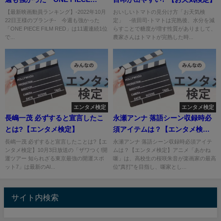
FILM RED」
【最新映画動員ランキング】-2022年10月
おいしいトマトの見分け方「お天気検
22日王様のブランチ- 今週も強かった
定」 -依田司-トマトは完熟後、水分を減
「ONE PIECE FILM RED」は11週連続1位
らすことで糖度が増す性質がありまして、
で...
農家さんはトマトが完熟した時...
エンタメ検定
エンタメ検定
長嶋一茂 必ずすると宣言したこ
永瀬アンナ 落語シーン収録時必
とは?【エンタメ検定】
須アイテムは？【エンタメ検
定】
長嶋一茂 必ずすると宣言したことは?【エ
永瀬アンナ 落語シーン収録時必須アイテ
ンタメ検定】10月3日放送の「ザワつく!開
ムは？【エンタメ検定】アニメ「あかね
運ツアー 知られざる東京最強の開運スポ
噺」は、高校生の桜咲朱音が楽画家の最高
ット7」は最新のAI...
位"真打"を目指し、噺家とし...
サイト内検索