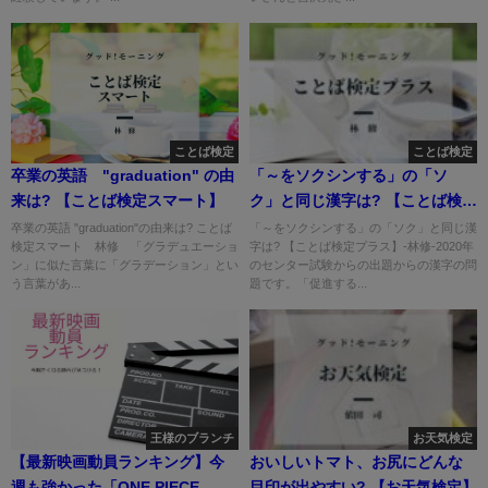
ことば検定
ことば検定
卒業の英語 "graduation" の由
「～をソクシンする」の「ソ
来は? 【ことば検定スマート】
ク」と同じ漢字は? 【ことば検定
プラス】
卒業の英語 "graduation"の由来は? ことば
「～をソクシンする」の「ソク」と同じ漢
検定スマート 林修 「グラデュエーショ
字は? 【ことば検定プラス】-林修-2020年
ン」に似た言葉に「グラデーション」とい
のセンター試験からの出題からの漢字の問
う言葉があ...
題です。「促進する...
王様のブランチ
お天気検定
【最新映画動員ランキング】今
おいしいトマト、お尻にどんな
週も強かった「ONE PIECE
目印が出やすい? 【お天気検定】