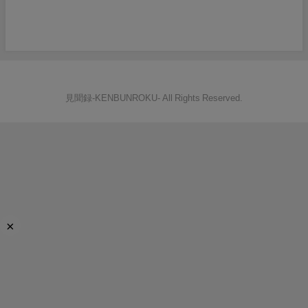
見聞録‐KENBUNROKU- All Rights Reserved.
×