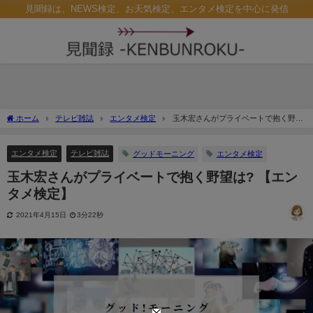
見聞録は、NEWS検定、お天気検定、エンタメ検定を中心に発信
ホーム
テレビ雑誌
エンタメ検定
玉木宏さんがプライベートで抱く野望
は? 【エンタメ検定】
エンタメ検定
テレビ雑誌
グッドモーニング
エンタメ検定
玉木宏さんがプライベートで抱く野望は? 【エン
タメ検定】
2021年4月15日
3分22秒