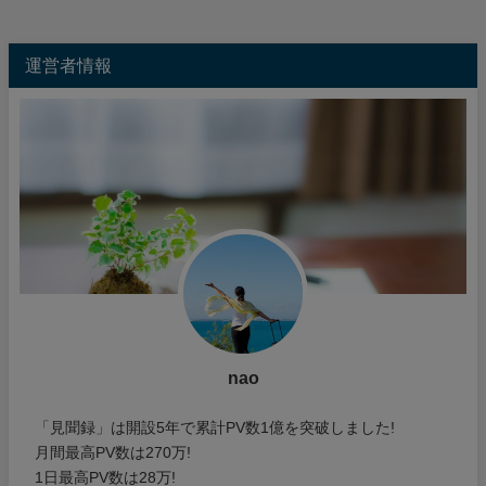
運営者情報
nao
「見聞録」は開設5年で累計PV数1億を突破しました!
月間最高PV数は270万!
1日最高PV数は28万!