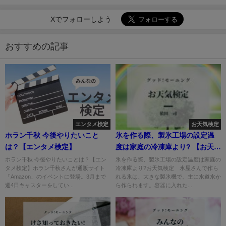
Xでフォローしよう
おすすめの記事
エンタメ検定
お天気検定
ホラン千秋 今後やりたいこと
氷を作る際、製氷工場の設定温
は？【エンタメ検定】
度は家庭の冷凍庫より? 【お天気
検定】
ホラン千秋 今後やりたいことは？【エン
氷を作る際、製氷工場の設定温度は家庭の
タメ検定】ホラン千秋さんが通販サイト
冷凍庫より?お天気検定 氷屋さんで作ら
「Amazon」のイベントに登場。3月まで
れる氷は、大きな製氷機で、主に水道水か
週4日キャスターをしてい...
ら作られます。容器に入れた...