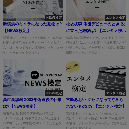
NEWS検定
エンタメ検定
新横浜のキャラになった動物は?
松坂桃李 俳優デビューのとき 役
【NEWS検定】
に立った経験は? 【エンタメ検
定】
新横浜のキャラになった動物は? 【NEWS
松坂桃李 俳優デビューのとき 役に立った
検定】新横浜のキャラクター「かもねく
経験は? 【エンタメ検定】松坂桃李さんが
ん」は、かつてカモの猟場があったことか
登場したのは、イーデザイン損保の新CM
ら、カモをキャラクターと...
撮影です。そこで松坂さ...
NEWS検定
エンタメ検定
高市新総裁 2003年落選後の仕事
宮崎あおい クセになってやめら
は?【NEWS検定】
れないものは? 【エンタメ検定】
高市新総裁 2003年落選後の仕事は?
宮崎あおい クセになってやめられないも
【NEWS検定】高市早苗さんの初当選は
のは? 【エンタメ検定】Netflixで今配信中
1993年、ただ10年後の2003年には落選を
の映画「クレージークルーズ」に宮崎あお
経験しています。 ...
いさんと吉沢亮さ...