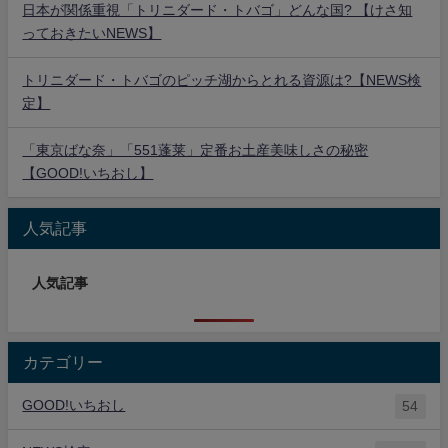
日本が関係重視「トリニダード・トバゴ」どんな国? 【けさ知
っておきたいNEWS】
トリニダード・トバゴのピッチ湖からとれる資源は?【NEWS検
定】
「東京ばな奈」「551蓬莱」定番お土産美味しさの秘密
【GOOD!いちおし】
人気記事
人気記事
カテゴリー
GOOD!いちおし
54