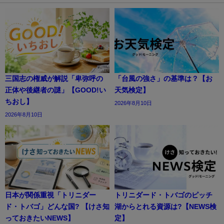
三国志の権威が解説「卑弥呼の
「台風の強さ」の基準は？【お
正体や後継者の謎」【GOOD!い
天気検定】
ちおし】
2026年8月10日
2026年8月10日
日本が関係重視「トリニダー
トリニダード・トバゴのピッチ
ド・トバゴ」どんな国? 【けさ知
湖からとれる資源は?【NEWS検
っておきたいNEWS】
定】