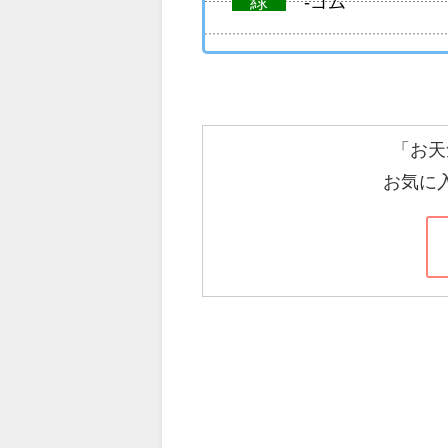
緑
-ゴム
「お天
お気に