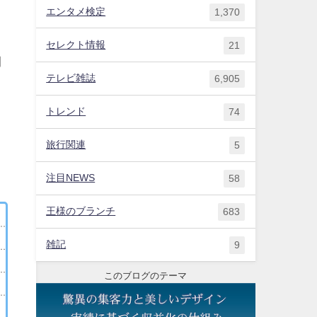
エンタメ検定
1,370
セレクト情報
21
朝
テレビ雑誌
6,905
トレンド
74
旅行関連
5
注目NEWS
58
王様のブランチ
683
雑記
9
このブログのテーマ