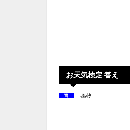
お天気検定 答え
青
-織物