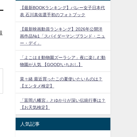
【最新BOOKランキング】バレー女子日本代
表 石川真佑選手初のフォトブック
【最新映画動員ランキング】2026年公開洋
識
画作品№1「スパイダーマン:ブランド・ニュ
ー・デイ」
「よこはま動物園ズーラシア」夜に楽しむ動
物園が人気 【GOOD!いちおし】
菜々緒 最近買ったこの夏使いたいものは？
【エンタメ検定】
「富岡八幡宮」とゆかりが深い伝統行事は？
【お天気検定】
人気記事