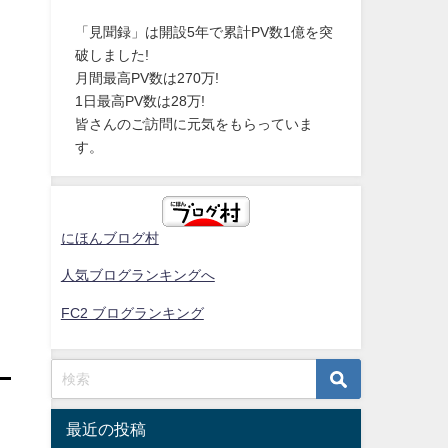
「見聞録」は開設5年で累計PV数1億を突
破しました!
月間最高PV数は270万!
1日最高PV数は28万!
皆さんのご訪問に元気をもらっていま
す。
にほんブログ村
人気ブログランキングへ
FC2 ブログランキング
最近の投稿