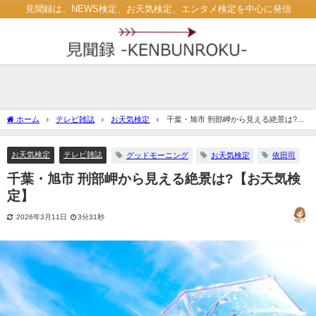
見聞録は、NEWS検定、お天気検定、エンタメ検定を中心に発信
ホーム
テレビ雑誌
お天気検定
千葉・旭市 刑部岬から見える絶景は?
【お天気検定】
お天気検定
テレビ雑誌
グッドモーニング
お天気検定
依田司
千葉・旭市 刑部岬から見える絶景は?【お天気検
定】
2026年3月11日
3分31秒