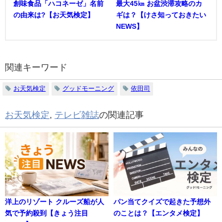
創味食品「ハコネーゼ」名前
最大45㎞ お盆渋滞攻略のカ
の由来は?【お天気検定】
ギは？【けさ知っておきたい
NEWS】
関連キーワード
お天気検定
グッドモーニング
依田司
お天気検定
,
テレビ雑誌
の関連記事
洋上のリゾート クルーズ船が人
パン当てクイズで起きた予想外
気で予約殺到【きょう注目
のことは？【エンタメ検定】