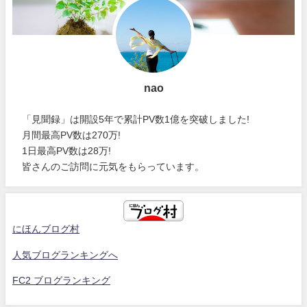
nao
「見聞録」は開設5年で累計PV数1億を突破しました!
月間最高PV数は270万!
1日最高PV数は28万!
皆さんのご訪問に元気をもらっています。
にほんブログ村
人気ブログランキングへ
FC2 ブログランキング