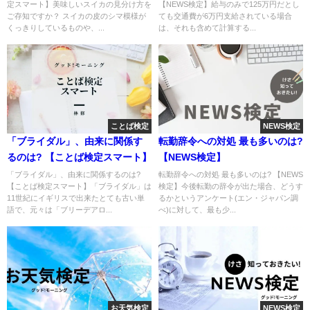
定スマート】美味しいスイカの見分け方を
【NEWS検定】給与のみで125万円だとし
ご存知ですか？ スイカの皮のシマ模様が
ても交通費が6万円支給されている場合
くっきりしているものや、...
は、それも含めて計算する...
ことば検定
NEWS検定
「ブライダル」、由来に関係す
転勤辞令への対処 最も多いのは?
るのは? 【ことば検定スマート】
【NEWS検定】
「ブライダル」、由来に関係するのは?
転勤辞令への対処 最も多いのは? 【NEWS
【ことば検定スマート】「ブライダル」は
検定】今後転勤の辞令が出た場合、どうす
11世紀にイギリスで出来たとても古い単
るかというアンケート(エン・ジャパン調
語で、元々は「ブリーデアロ...
べ)に対して、最も少...
お天気検定
NEWS検定