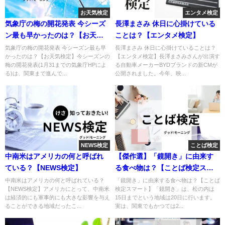
お天気検定
エンタメ検定
気象庁の梅の開花発表 今シーズ
長澤まさみ 休日に心掛けている
ン最も早かったのは？【お天気
ことは？【エンタメ検定】
検定】
気象庁の梅の開花発表 今シーズン最も早
長澤まさみ 休日に心掛けていることは？
かったのは？【お天気検定】今シーズンの
【エンタメ検定】長澤まさみさんが出演す
梅の開花発表(1月31までの気象庁HPによ
る自動車メーカーBYDブランドの新CMが
る)は、関東まで進んで...
公開されました。今年、映...
NEWS検定
ことば検定
中南米はアメリカの何と呼ばれ
【傑作選】「鏡開き」に由来す
ている？【NEWS検定】
る食べ物は？【ことば検定スマ
ート】
中南米はアメリカの何と呼ばれている？
「鏡開き」に由来する食べ物は？【ことば
【NEWS検定】アメリカにとって、中南米
検定スマート】「鏡開き」は、松の内は
は経済的にも軍事的にも大きな影響を与え
15日までという地域は20日に行います。
ることができる地域だったこ...
実は、関東でもかつては2...