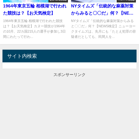
1964年東京五輪 相模湖で行われ
NYタイムズ「伝統的な麻薬対策
た競技は？【お天気検定】
からみると〇〇だ」何？【NEWS
検定】
1964年東京五輪 相模湖で行われた競技
NYタイムズ「伝統的な麻薬対策からみる
は？【お天気検定】カヌー競技が1964年
と〇〇だ」何？【NEWS検定】ニューヨー
の10月、22カ国215人の選手が参加し3日
クタイムズは、先月にも「たとえ犯罪の容
間にわたって行わ...
疑者だとしても、民間人を...
サイト内検索
スポンサーリンク