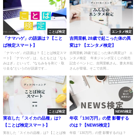
ことば検定
エンタメ検定
「ナマハゲ」の語源は？【こと
吉岡里帆 28歳で起こった体の異
ば検定スマート】
変は? 【エンタメ検定】
「ナマハゲ」の語源は？【ことば検定スマ
吉岡里帆 28歳で起こった体の異変は? エ
ート】「ナマハゲ」は、もともとは「なも
ンタメ検定 年末ジャンボ宝くじの発売
みはぎ」といって、"なもみをを剥ぐ・取
記念イベントに、吉岡里帆さん、妻夫木聡
り去る"というのが語源です...
さんが登場。そこで吉岡...
ことば検定
NEWS検定
実在した「スイカの品種」は?
年収「130万円」の壁 影響する
【ことば検定スマート】
のは？【NEWS検定】
実在した「スイカの品種」は? 【ことば検
年収「130万円」の壁 影響するのは？