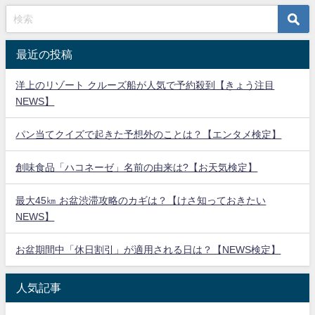
最近の投稿
洋上のリゾート クルーズ船が人気で予約殺到【きょう注目
NEWS】
パン当てクイズで起きた予想外のことは？【エンタメ検定】
創味食品「ハコネーゼ」名前の由来は?【お天気検定】
最大45㎞ お盆渋滞攻略のカギは？【けさ知っておきたい
NEWS】
お盆期間中「休日割引」が適用される日は？【NEWS検定】
人気記事