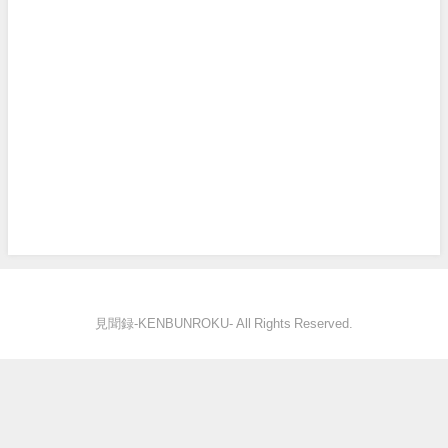
見聞録‐KENBUNROKU- All Rights Reserved.