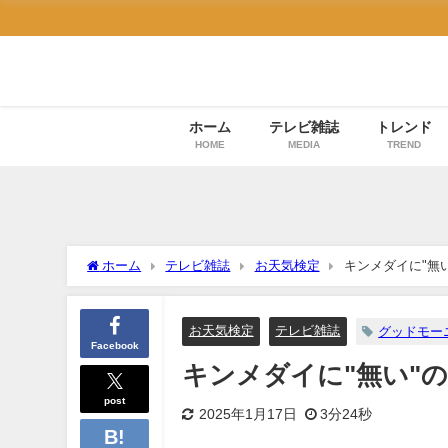
ホーム
テレビ雑誌
トレンド
HOME
MEDIA
TREND
ホーム
テレビ雑誌
お天気検定
キンメダイに"無
お天気検定
テレビ雑誌
グッドモー
Facebook
キンメダイに"無い"
post
2025年1月17日
3分24秒