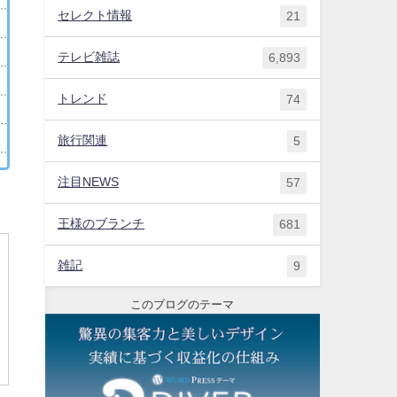
セレクト情報
21
テレビ雑誌
6,893
トレンド
74
旅行関連
5
注目NEWS
57
王様のブランチ
681
雑記
9
このブログのテーマ