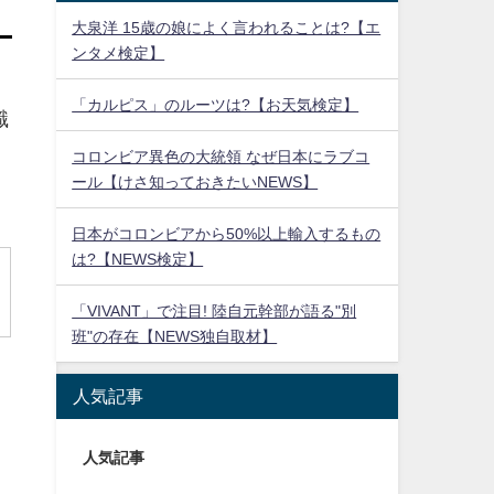
大泉洋 15歳の娘によく言われることは?【エ
ンタメ検定】
「カルピス」のルーツは?【お天気検定】
識
コロンビア異色の大統領 なぜ日本にラブコ
ール【けさ知っておきたいNEWS】
日本がコロンビアから50%以上輸入するもの
は?【NEWS検定】
「VIVANT」で注目! 陸自元幹部が語る"別
班"の存在【NEWS独自取材】
人気記事
人気記事