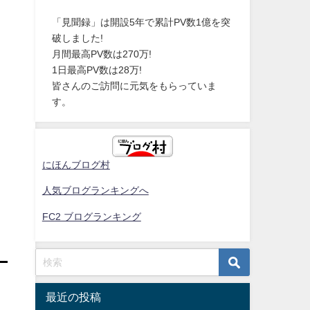
「見聞録」は開設5年で累計PV数1億を突
破しました!
月間最高PV数は270万!
1日最高PV数は28万!
皆さんのご訪問に元気をもらっていま
す。
にほんブログ村
人気ブログランキングへ
FC2 ブログランキング
最近の投稿