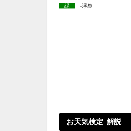
緑
-浮袋
お天気検定 解説