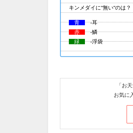
キンメダイに"無い"のは？
青
-耳
赤
-鱗
緑
-浮袋
「お天
お気に