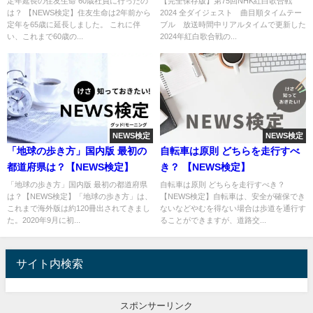
定年延長の住友生命 60歳社員に行ったの
【完全保存版】第75回NHK紅白歌合戦
は？ 【NEWS検定】住友生命は2年前から
2024 全ダイジェスト 曲目順タイムテー
定年を65歳に延長しました。 これに伴
ブル 放送時間中リアルタイムで更新した
い、これまで60歳の...
2024年紅白歌合戦の...
NEWS検定
NEWS検定
「地球の歩き方」国内版 最初の
自転車は原則 どちらを走行すべ
都道府県は？【NEWS検定】
き？ 【NEWS検定】
「地球の歩き方」国内版 最初の都道府県
自転車は原則 どちらを走行すべき？
は？【NEWS検定】「地球の歩き方」は、
【NEWS検定】自転車は、安全が確保でき
これまで海外版は約120冊出されてきまし
ないなどやむを得ない場合は歩道を通行す
た。2020年9月に初...
ることができますが、道路交...
サイト内検索
スポンサーリンク