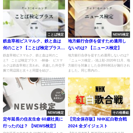
ことば検定
NEWS検定
鉄血宰相ビスマルク、鉄と血は
地方銀行合併を促すため適用し
何のこと? 【ことば検定プラス】
ないのは? 【ニュース検定】
林修
鉄血宰相ビスマルク、鉄と血は何のこ
地方銀行合併を促すため適用しないのは?
と? ことば検定プラス -林修- ビスマ
「ニュース検定」-池上彰-2020年11月、地
ルクは鉄血宰相と言われ、卓越した外交手
方銀行を対象とした合併特例法が施行され
腕で周辺国と次々と同盟を結び...
ました。同じ県内の...
NEWS検定
その他番組
定年延長の住友生命 60歳社員に
【完全保存版】NHK紅白歌合戦
行ったのは？ 【NEWS検定】
2024 全ダイジェスト