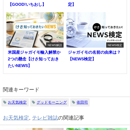
【GOOD!いちおし】
定】
NEWS解説
NEWS検定
米国産ジャガイモ輸入解禁か
ジャガイモの名前の由来は？
2つの懸念【けさ知っておき
【NEWS検定】
たいNEWS】
関連キーワード
お天気検定
グッドモーニング
依田司
お天気検定
,
テレビ雑誌
の関連記事