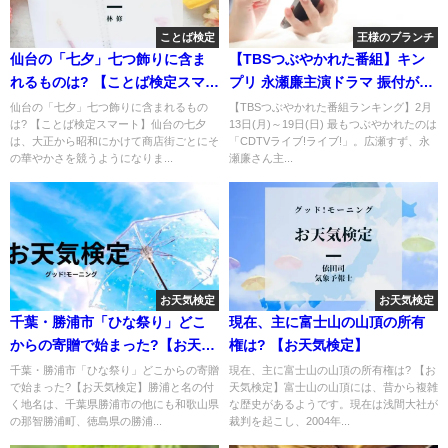
ことば検定
王様のブランチ
仙台の「七夕」七つ飾りに含ま
【TBSつぶやかれた番組】キン
れるものは? 【ことば検定スマー
プリ 永瀬廉主演ドラマ 振付が話
ト】
題の曲 熱唱
仙台の「七夕」七つ飾りに含まれるもの
【TBSつぶやかれた番組ランキング】2月
は? 【ことば検定スマート】仙台の七夕
13日(月)～19日(日) 最もつぶやかれたのは
は、大正から昭和にかけて商店街ごとにそ
「CDTVライブ!ライブ!」。広瀬すず、永
の華やかさを競うようになりま...
瀬廉さん主...
お天気検定
お天気検定
千葉・勝浦市「ひな祭り」どこ
現在、主に富士山の山頂の所有
からの寄贈で始まった?【お天気
権は? 【お天気検定】
検定】
千葉・勝浦市「ひな祭り」どこからの寄贈
現在、主に富士山の山頂の所有権は? 【お
で始まった?【お天気検定】勝浦と名の付
天気検定】富士山の山頂には、昔から複雑
く地名は、千葉県勝浦市の他にも和歌山県
な歴史があるようです。現在は浅間大社が
の那智勝浦町、徳島県の勝浦...
裁判を起こし、2004年...