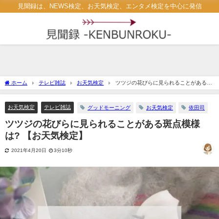
見聞録は、NEWS検定、お天気検定、エンタメ検定を中心に発信
ホーム
テレビ雑誌
お天気検定
ツツジの花びらに見られることがある斑
点模様は? 【お天気検定】
お天気検定
テレビ雑誌
グッドモーニング
お天気検定
依田司
ツツジの花びらに見られることがある斑点模様
は? 【お天気検定】
2021年4月20日
3分10秒