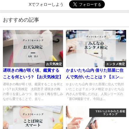
Xでフォローしよう
おすすめの記事
お天気検定
エンタメ検定
遅咲きの梅が咲く頃、鑑賞する
かまいたち山内 借りた部屋に住
ことを何という? 【お天気検定】
んで気付いたことは ? 【エンタ
メ検定】
遅咲きの梅が咲く頃、鑑賞することを何と
かまいたち山内 借りた部屋に住んで気付
いう? お天気検定 太田恵子 遅咲きの梅
いたことは ? エンタメ検定 かまいたち山
の香りを楽しみつつ、散りゆく梅を惜しみ
内さんが登場したのは、人気シリーズの
ながら愛でることで、去り...
「新CM撮影です。今回は...