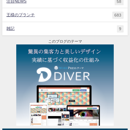
注目NEWS
58
王様のブランチ
683
雑記
9
このブログのテーマ