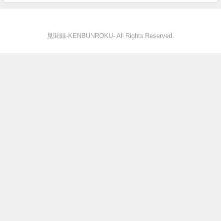
見聞録‐KENBUNROKU- All Rights Reserved.