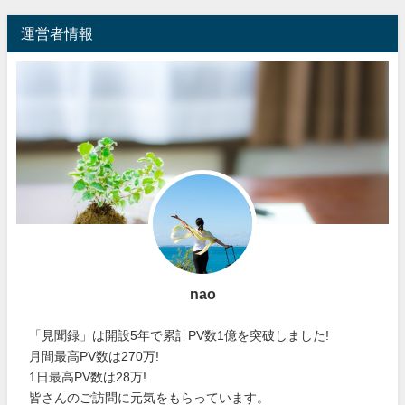
運営者情報
nao
「見聞録」は開設5年で累計PV数1億を突破しました!
月間最高PV数は270万!
1日最高PV数は28万!
皆さんのご訪問に元気をもらっています。