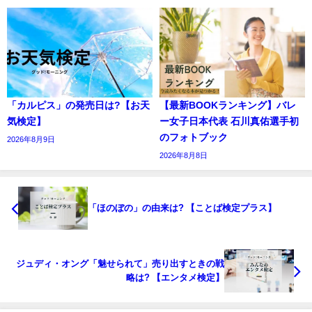
「カルピス」の発売日は?【お天
【最新BOOKランキング】バレ
気検定】
ー女子日本代表 石川真佑選手初
のフォトブック
2026年8月9日
2026年8月8日
「ほのぼの」の由来は? 【ことば検定プラス】
ジュディ・オング「魅せられて」売り出すときの戦
略は? 【エンタメ検定】