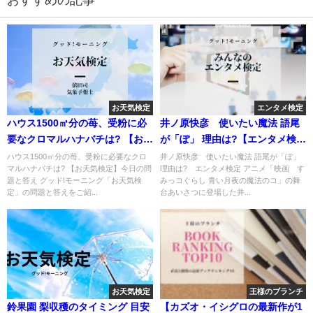
おすすめの記事
お天気検定
エンタメ検定
ハウス1500㎡分の苺、受粉に必
井ノ原快彦 使いたい魔法 語尾
要なクロマルハナバチは? 【お天
が「ぽ」 理由は?【エンタメ検
気検定】
定】
ハウス1500㎡分の苺、受粉に必要なクロ
井ノ原快彦 使いたい魔法 語尾が「ぽ」
マルハナバチは? 【お天気検定】今日の問
理由は? エンタメ検定 アニメ「映画 す
題と答え グッド!モーニング「お天気検
みっコぐらし 青い月夜の魔法のコ」の舞
定」の問題と答えをご紹...
台あいさつに登場した井...
お天気検定
王様のブランチ
鈴果園 梨収穫のタイミング 目安
【カズオ・イシグロの最新作が1