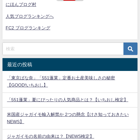
にほんブログ村
人気ブログランキングへ
FC2 ブログランキング
最近の投稿
「東京ばな奈」「551蓬莱」定番お土産美味しさの秘密
【GOOD!いちおし】
「551蓬莱」夏にぴったりの人気商品とは？【いちおし検定】
米国産ジャガイモ輸入解禁か 2つの懸念【けさ知っておきたい
NEWS】
ジャガイモの名前の由来は？【NEWS検定】