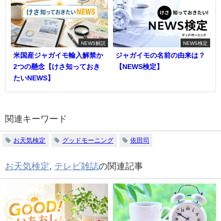
NEWS解説
NEWS検定
米国産ジャガイモ輸入解禁か
ジャガイモの名前の由来は？
2つの懸念【けさ知っておき
【NEWS検定】
たいNEWS】
関連キーワード
お天気検定
グッドモーニング
依田司
お天気検定
,
テレビ雑誌
の関連記事