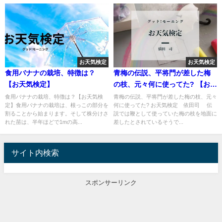
お天気検定
お天気検定
食用バナナの栽培、特徴は？
青梅の伝説、平将門が差した梅
【お天気検定】
の枝、元々何に使ってた? 【お天
気検定】
食用バナナの栽培、特徴は？【お天気検
青梅の伝説、平将門が差した梅の枝、元々
定】食用バナナの栽培は、根っこの部分を
何に使ってた? お天気検定 依田司 伝
割ることから始まります。そして株分けさ
説では鞭として使っていた梅の枝を地面に
れた苗は、半年ほどで1mの高...
差したとされているそうで...
サイト内検索
スポンサーリンク