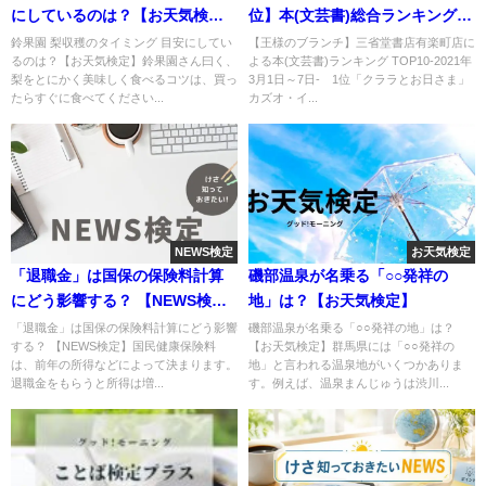
にしているのは？【お天気検
位】本(文芸書)総合ランキング
定】
TOP10 -王様のブランチ-
鈴果園 梨収穫のタイミング 目安にしてい
【王様のブランチ】三省堂書店有楽町店に
るのは？【お天気検定】鈴果園さん曰く、
よる本(文芸書)ランキング TOP10-2021年
梨をとにかく美味しく食べるコツは、買っ
3月1日～7日- 1位「クララとお日さま」
たらすぐに食べてください...
カズオ・イ...
NEWS検定
お天気検定
「退職金」は国保の保険料計算
磯部温泉が名乗る「○○発祥の
にどう影響する？ 【NEWS検
地」は？【お天気検定】
定】
「退職金」は国保の保険料計算にどう影響
磯部温泉が名乗る「○○発祥の地」は？
する？ 【NEWS検定】国民健康保険料
【お天気検定】群馬県には「○○発祥の
は、前年の所得などによって決まります。
地」と言われる温泉地がいくつかありま
退職金をもらうと所得は増...
す。例えば、温泉まんじゅうは渋川...