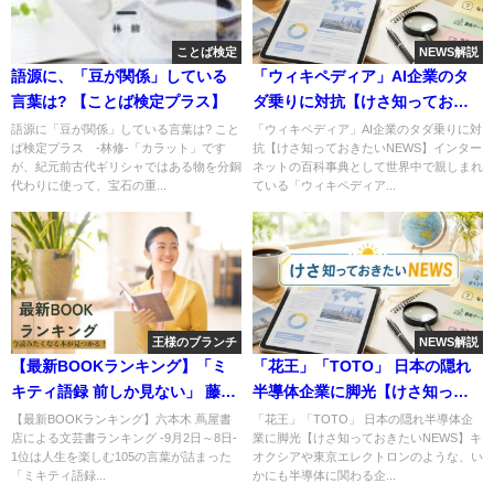
ことば検定
NEWS解説
語源に、「豆が関係」している
「ウィキペディア」AI企業のタ
言葉は? 【ことば検定プラス】
ダ乗りに対抗【けさ知っておき
たいNEWS】
語源に「豆が関係」している言葉は? こと
「ウィキペディア」AI企業のタダ乗りに対
ば検定プラス -林修-「カラット」です
抗【けさ知っておきたいNEWS】インター
が、紀元前古代ギリシャではある物を分銅
ネットの百科事典として世界中で親しまれ
代わりに使って、宝石の重...
ている「ウィキペディア...
王様のブランチ
NEWS解説
【最新BOOKランキング】「ミ
「花王」「TOTO」 日本の隠れ
キティ語録 前しか見ない」 藤本
半導体企業に脚光【けさ知って
美貴
おきたいNEWS】
【最新BOOKランキング】六本木 蔦屋書
「花王」「TOTO」 日本の隠れ半導体企
店による文芸書ランキング -9月2日～8日-
業に脚光【けさ知っておきたいNEWS】キ
1位は人生を楽しむ105の言葉が詰まった
オクシアや東京エレクトロンのような、い
「ミキティ語録...
かにも半導体に関わる企...