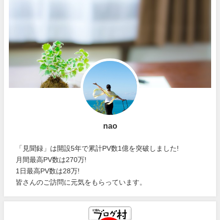
nao
「見聞録」は開設5年で累計PV数1億を突破しました!
月間最高PV数は270万!
1日最高PV数は28万!
皆さんのご訪問に元気をもらっています。