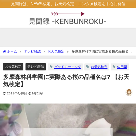
見聞録は、NEWS検定、お天気検定、エンタメ検定を中心に発信
ホーム
テレビ雑誌
お天気検定
多摩森林科学園に実際ある桜の品種名
は? 【お天気検定】
お天気検定
テレビ雑誌
グッドモーニング
お天気検定
依田司
多摩森林科学園に実際ある桜の品種名は? 【お天
気検定】
2021年4月8日
2分51秒