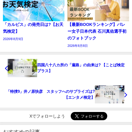
「カルピス」の発売日は?【お天
【最新BOOKランキング】バレ
気検定】
ー女子日本代表 石川真佑選手初
のフォトブック
2026年8月9日
2026年8月8日
四国八十八カ所の「遍路」の由来は? 【ことば検定
プラス】
「特捜9」井ノ原快彦 スタッフへのサプライズは?
【エンタメ検定】
Xでフォローしよう