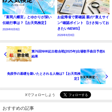
「富岡八幡宮」とゆかりが深い
お盆帰省で要確認 親の"衰えサイ
伝統行事は？【お天気検定】
ン"確認ポイント 【けさ知ってお
きたいNEWS】
2026年8月8日
2026年8月8日
第76回NHK紅白歌合戦(2025年)出場歌手曲目予想&
結果
免疫学の基礎を築いたとされる人物は?【お天気検
定】
Xでフォローしよう
おすすめの記事