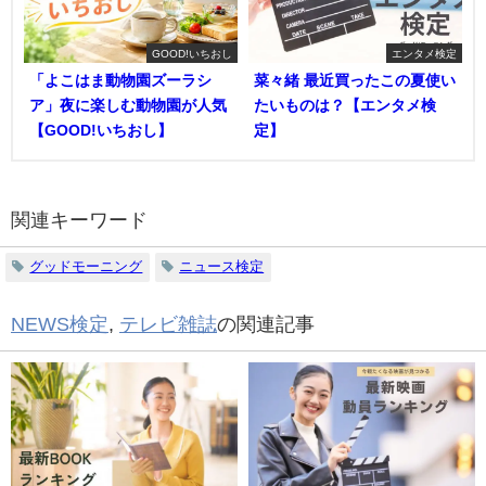
GOOD!いちおし
エンタメ検定
「よこはま動物園ズーラシ
菜々緒 最近買ったこの夏使い
ア」夜に楽しむ動物園が人気
たいものは？【エンタメ検
【GOOD!いちおし】
定】
関連キーワード
グッドモーニング
ニュース検定
NEWS検定
,
テレビ雑誌
の関連記事