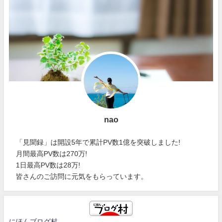
nao
「見聞録」は開設5年で累計PV数1億を突破しました!
月間最高PV数は270万!
1日最高PV数は28万!
皆さんのご訪問に元気をもらっています。
にほんブログ村