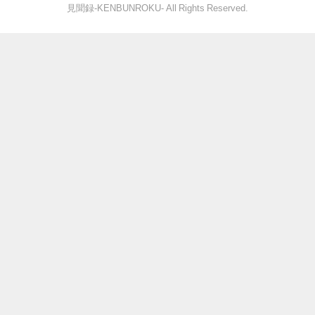
見聞録‐KENBUNROKU- All Rights Reserved.