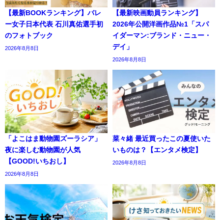
【最新BOOKランキング】バレ
【最新映画動員ランキング】
ー女子日本代表 石川真佑選手初
2026年公開洋画作品№1「スパ
のフォトブック
イダーマン:ブランド・ニュー・
デイ」
2026年8月8日
2026年8月8日
「よこはま動物園ズーラシア」
菜々緒 最近買ったこの夏使いた
夜に楽しむ動物園が人気
いものは？【エンタメ検定】
【GOOD!いちおし】
2026年8月8日
2026年8月8日