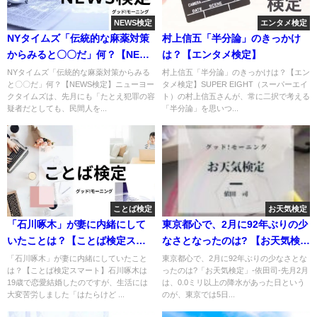
NEWS検定
エンタメ検定
NYタイムズ「伝統的な麻薬対策
村上信五「半分論」のきっかけ
からみると〇〇だ」何？【NEWS
は？【エンタメ検定】
検定】
NYタイムズ「伝統的な麻薬対策からみる
村上信五「半分論」のきっかけは？【エン
と〇〇だ」何？【NEWS検定】ニューヨー
タメ検定】SUPER EIGHT（スーパーエイ
クタイムズは、先月にも「たとえ犯罪の容
ト）の村上信五さんが、常に二択で考える
疑者だとしても、民間人を...
「半分論」を思いつ...
ことば検定
お天気検定
「石川啄木」が妻に内緒にして
東京都心で、2月に92年ぶりの少
いたことは？【ことば検定スマ
なさとなったのは? 【お天気検
ート】
定】
「石川啄木」が妻に内緒にしていたこと
東京都心で、2月に92年ぶりの少なさとな
は？【ことば検定スマート】石川啄木は
ったのは?「お天気検定」-依田司-先月2月
19歳で恋愛結婚したのですが、生活には
は、0.0ミリ以上の降水があった日という
大変苦労しました「はたらけど ...
のが、東京では5日...