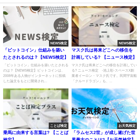
NEWS検定
NEWS検定
「ビットコイン」仕組みを築い
マスク氏は将来どこへの移住を
たとされるのは？【NEWS検定】
計画している? 【ニュース検定】
「ビットコイン」仕組みを築いたとされる
マスク氏は将来どこへの移住を計画してい
のは？【NEWS検定】ビットコインは、
る? ニュース検定 -池上彰-スペースX創
2008年ある人物がインターネットに投稿
業者イーロン・マスク氏です。民間宇宙船
した論文をもとに開発され...
「クルードラゴン」も、...
ことば検定
お天気検定
乗馬に由来する言葉は? 【ことば
「ラムセス2世」が成し遂げた世
検定】
界最古のことは?【お天気検定】