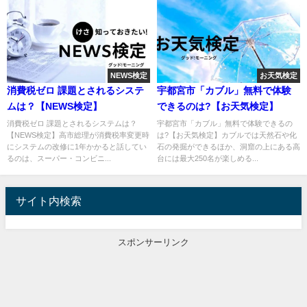
NEWS検定
お天気検定
消費税ゼロ 課題とされるシステ
宇都宮市「カブル」無料で体験
ムは？【NEWS検定】
できるのは?【お天気検定】
消費税ゼロ 課題とされるシステムは？
宇都宮市「カブル」無料で体験できるの
【NEWS検定】高市総理が消費税率変更時
は?【お天気検定】カブルでは天然石や化
にシステムの改修に1年かかると話してい
石の発掘ができるほか、洞窟の上にある高
るのは、スーパー・コンビニ...
台には最大250名が楽しめる...
サイト内検索
スポンサーリンク