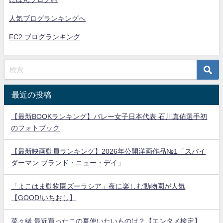
人気ブログランキングへ
FC2 ブログランキング
最近の投稿
【最新BOOKランキング】バレー女子日本代表 石川真佑選手初
のフォトブック
【最新映画動員ランキング】2026年公開洋画作品№1「スパイ
ダーマン:ブランド・ニュー・デイ」
「よこはま動物園ズーラシア」夜に楽しむ動物園が人気
【GOOD!いちおし】
菜々緒 最近買ったこの夏使いたいものは？【エンタメ検定】