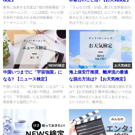
乗馬に由来する言葉は? 朝の情報番組「グ
「ラムセス2世」が成し遂げた世界最古の
ッド!モーニング」-ことば検定- テレビ朝
ことは?【お天気検定】エジプト史上 最も
日系列で放送される朝の情報番組「グッ
偉大な王と称されたラムセス2世。 20代の
ド！モーニング」では、...
半ばで王になったとさ...
NEWS検定
お天気検定
中国いつまでに「宇宙強国」に
海上保安庁推奨、離岸流の最適
なる? 【ニュース検定】
な脱出方法は? 【お天気検定】
中国いつまでに「宇宙強国」になる?「ニ
海上保安庁推奨、離岸流の最適な脱出方法
ュース検定」 -池上彰- 中国は、2030年
は? 【お天気検定】離岸流の幅というのは
までに「宇宙強国」になる目標を掲げ、火
10m～30mほどとあまり広くありません。
星探査でも猛烈にアメ...
というわけで、離岸流...