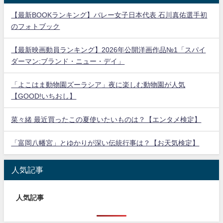
【最新BOOKランキング】バレー女子日本代表 石川真佑選手初
のフォトブック
【最新映画動員ランキング】2026年公開洋画作品№1「スパイ
ダーマン:ブランド・ニュー・デイ」
「よこはま動物園ズーラシア」夜に楽しむ動物園が人気
【GOOD!いちおし】
菜々緒 最近買ったこの夏使いたいものは？【エンタメ検定】
「富岡八幡宮」とゆかりが深い伝統行事は？【お天気検定】
人気記事
人気記事