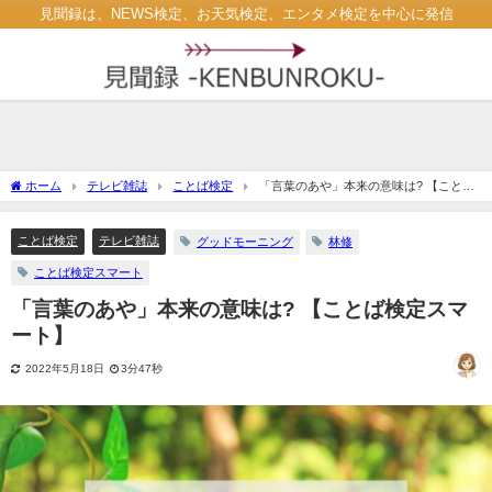
見聞録は、NEWS検定、お天気検定、エンタメ検定を中心に発信
ホーム
テレビ雑誌
ことば検定
「言葉のあや」本来の意味は? 【ことば
検定スマート】
ことば検定
テレビ雑誌
グッドモーニング
林修
ことば検定スマート
「言葉のあや」本来の意味は? 【ことば検定スマ
ート】
2022年5月18日
3分47秒