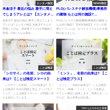
エンタメ検定
NEWS検定
米倉涼子 最近の悩み 勝手に増え
PLO(パレスチナ解放機構)事務所
てしまうアレとは? 【エンタメ検
の建物 もとは何の施設?
定】
【NEWS検定】
米倉涼子 最近の悩み 勝手に増えてしまう
PLO(パレスチナ解放機構)事務所の建物 も
アレとは? エンタメ検定 米倉涼子さんが
とは何の施設? 【NEWS検定】イランの首
登場したのは、美容液マスクのCM撮影に
都テヘランには、かつてイスラエルの大使
登場。CMにちなみ最近...
館がありました。...
ことば検定
ことば検定
「シロサイ」の名前、シロの由
「ミント」、名前の由来は? 【こ
来は? 【ことば検定スマート】
とば検定プラス】
「シロサイ」の名前、シロの由来は? 【こ
「ミント」、名前の由来は?「ことば検定
とば検定】今日の問題と答え グッド!モー
プラス」-林修-「ミント」という名前は、
ニング「ことば検定スマート」の問題と答
ギリシャ神話に由来します。冥界の王・ハ
えを紹介しています。 ...
デスが、地上世界を訪れ美...