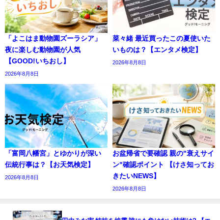
「よこはま動物園ズーラシア」
菜々緒 最近買ったこの夏使いた
夜に楽しむ動物園が人気
いものは？【エンタメ検定】
【GOOD!いちおし】
2026年8月8日
2026年8月8日
「富岡八幡宮」とゆかりが深い
お盆帰省で要確認 親の"衰えサイ
伝統行事は？【お天気検定】
ン"確認ポイント 【けさ知ってお
きたいNEWS】
2026年8月8日
2026年8月8日