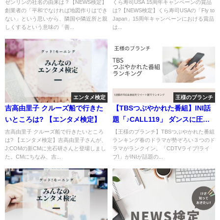
ゼンリンの社名の由来は？【NEWS検定】
くら寿司USA 15周年キャンペーンの賞品
創業者の「平和でなければ地図作りはでき
は?【NEWS検定】くら寿司USAの「Fly to
ない」という思いから、隣国や隣近所と親
Japan」15周年キャンペーンにおける賞品
しくするという意味の「善...
は...
エンタメ検定
王様のブランチ
吉高由里子 クルーズ船で行きた
【TBSつぶやかれた番組】INI話
いところは? 【エンタメ検定】
題「♪CALL119」 ダンスに圧巻
のつぶやき
吉高由里子 クルーズ船で行きたいところ
【王様のブランチ】TBSつぶやかれた番組
は? 【エンタメ検定】吉高由里子さんが、
ランキング春のドラマが勢ぞろい３つのド
J:COMの新CMに光石研さんと登場しまし
ラマがランクイン。「CDTVライブ!ライ
た。CMにちなみ、吉...
ブ!」がINIが話題の...