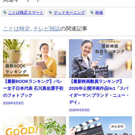
ことば検定スマート
グッドモーニング
林修
ことば検定
,
テレビ雑誌
の関連記事
【最新BOOKランキング】バレ
【最新映画動員ランキング】
ー女子日本代表 石川真佑選手初
2026年公開洋画作品№1「スパ
のフォトブック
イダーマン:ブランド・ニュー・
デイ」
2026年8月8日
2026年8月8日