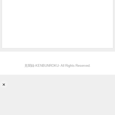
見聞録‐KENBUNROKU- All Rights Reserved.
×