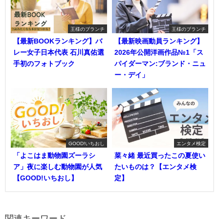
王様のブランチ
王様のブランチ
【最新BOOKランキング】バ
【最新映画動員ランキング】
レー女子日本代表 石川真佑選
2026年公開洋画作品№1「ス
手初のフォトブック
パイダーマン:ブランド・ニュ
ー・デイ」
GOOD!いちおし
エンタメ検定
「よこはま動物園ズーラシ
菜々緒 最近買ったこの夏使い
ア」夜に楽しむ動物園が人気
たいものは？【エンタメ検
【GOOD!いちおし】
定】
関連キーワード