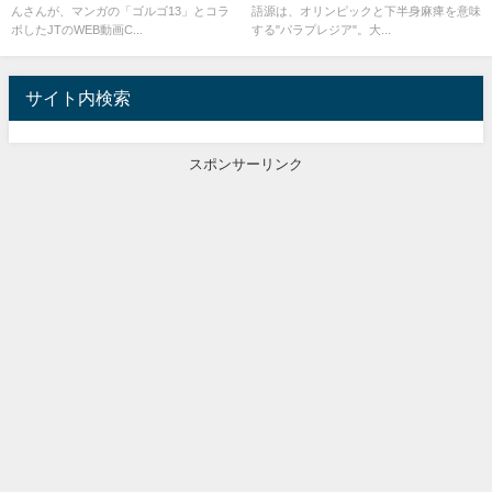
んさんが、マンガの「ゴルゴ13」とコラ
語源は、オリンピックと下半身麻痺を意味
ボしたJTのWEB動画C...
する"パラプレジア"。大...
サイト内検索
スポンサーリンク