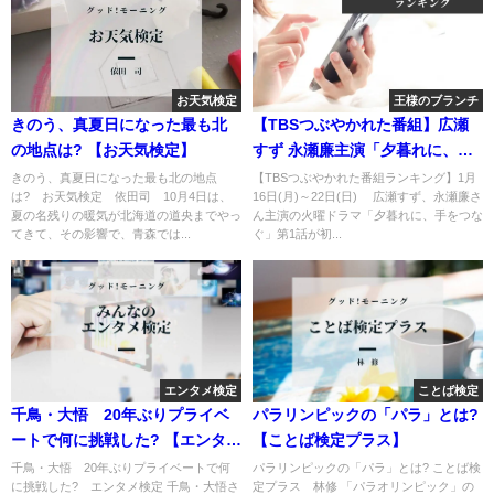
お天気検定
王様のブランチ
きのう、真夏日になった最も北
【TBSつぶやかれた番組】広瀬
の地点は? 【お天気検定】
すず 永瀬廉主演「夕暮れに、手
をつなぐ」
きのう、真夏日になった最も北の地点
【TBSつぶやかれた番組ランキング】1月
は? お天気検定 依田司 10月4日は、
16日(月)～22日(日) 広瀬すず、永瀬廉さ
夏の名残りの暖気が北海道の道央までやっ
ん主演の火曜ドラマ「夕暮れに、手をつな
てきて、その影響で、青森では...
ぐ」第1話が初...
エンタメ検定
ことば検定
千鳥・大悟 20年ぶりプライベ
パラリンピックの「パラ」とは?
ートで何に挑戦した? 【エンタメ
【ことば検定プラス】
検定】
千鳥・大悟 20年ぶりプライベートで何
パラリンピックの「パラ」とは? ことば検
に挑戦した? エンタメ検定 千鳥・大悟さ
定プラス 林修 「パラオリンピック」の