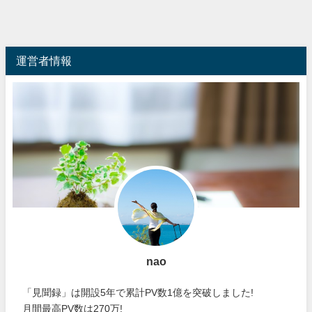
運営者情報
nao
「見聞録」は開設5年で累計PV数1億を突破しました!
月間最高PV数は270万!