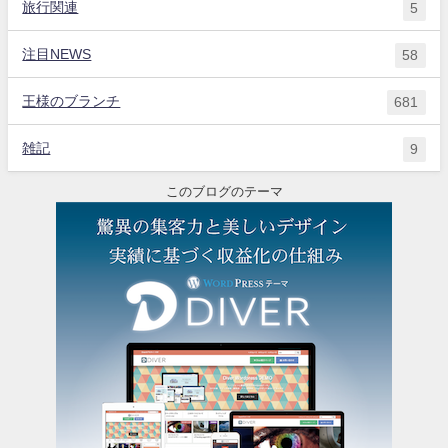
旅行関連
5
注目NEWS
58
王様のブランチ
681
雑記
9
このブログのテーマ