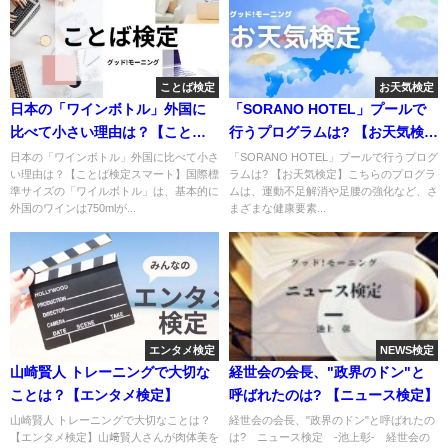
ことば検定
お天気検定
日本の「ワインボトル」外国に
「SORANO HOTEL」プールで
比べて小さい理由は？【ことば
行うプログラムは? 【お天気検
検定スマート】
定】
日本の「ワインボトル」外国に比べて小さ
「SORANO HOTEL」プールで行うプログ
い理由は？【ことば検定スマート】国際標
ラムは? 【お天気検定】こちらのプログラ
準サイズの「ワイルボトル」は、基本的に
ムは、運動不足解消や足腰の強化など、さ
外国のワインは750mlが...
まざまな健康要素...
エンタメ検定
NEWS検定
山崎賢人 トレーニングで大切な
経世会の会長、"政界のドン"と
ことは？【エンタメ検定】
呼ばれたのは? 【ニュース検定】
山崎賢人 トレーニングで大切なことは？
経世会の会長、"政界のドン"と呼ばれたの
【エンタメ検定】山﨑賢人さんが肉体美を
は? ニュース検定 -池上彰- 経世会の