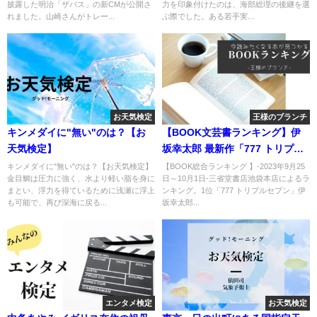
披露した明治「ザバス」の新CMが公開さ
力を印象付けたのは、海部総理の後継を選
れました。山崎さんがトレー...
ぶ際でした。ある若手実...
お天気検定
王様のブランチ
キンメダイに"無い"のは？【お
【BOOK文芸書ランキング】伊
天気検定】
坂幸太郎 最新作「777 トリプル
セブン」
キンメダイに"無い"のは？【お天気検定】
【BOOK総合ランキング 】-2023年9月25
金目鯛は圧力に強く、水より軽い脂を身に
日～10月1日-三省堂書店池袋本店によるラ
まとい、浮力を得ているために浅瀬に浮上
ンキング。1位「777 トリプルセブン」伊
も可能で、再び深海に戻る...
坂幸太郎...
エンタメ検定
お天気検定