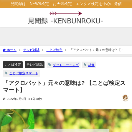
見聞録は、NEWS検定、お天気検定、エンタメ検定を中心に発信
ホーム
テレビ雑誌
ことば検定
「アクロバット」元々の意味は? 【こと
ば検定スマート】
ことば検定
テレビ雑誌
グッドモーニング
林修
ことば検定スマート
「アクロバット」元々の意味は? 【ことば検定ス
マート】
2022年2月9日
4分10秒