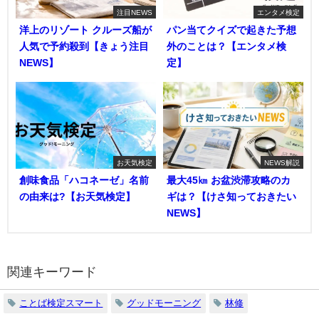
注目NEWS
エンタメ検定
洋上のリゾート クルーズ船が
パン当てクイズで起きた予想
人気で予約殺到【きょう注目
外のことは？【エンタメ検
NEWS】
定】
お天気検定
NEWS解説
創味食品「ハコネーゼ」名前
最大45㎞ お盆渋滞攻略のカ
の由来は?【お天気検定】
ギは？【けさ知っておきたい
NEWS】
関連キーワード
ことば検定スマート
グッドモーニング
林修