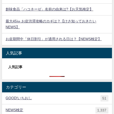
創味食品「ハコネーゼ」名前の由来は?【お天気検定】
最大45㎞ お盆渋滞攻略のカギは？【けさ知っておきたい
NEWS】
お盆期間中「休日割引」が適用される日は？【NEWS検定】
人気記事
人気記事
カテゴリー
GOOD!いちおし
51
NEWS検定
1,337