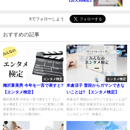
【お天気検定】
Xでフォローしよう
おすすめの記事
エンタメ検定
エンタメ検定
梅沢富美男 今年を一言で表すと?
米倉涼子 普段からガマンできな
【エンタメ検定】
いことは? 【エンタメ検定】
梅沢富美男 今年を一言で表すと? 【エン
米倉涼子 普段からガマンできないことは?
タメ検定】クリスマスツリーに変身した梅
エンタメ検定 米倉涼子さんが出演する化
沢富美男さんと、女優の川栄李奈さんが出
粧品ブランドの新CMが公開されました。
演するローソンの新CMが...
インタビューで、米倉さ...