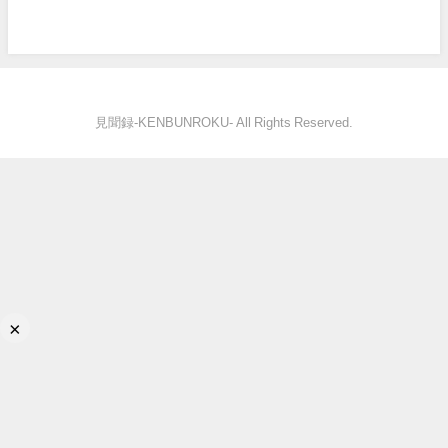
見聞録‐KENBUNROKU- All Rights Reserved.
×