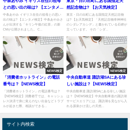
中条あやみ イギリス在住の祖母
東京・日の出町にある国指定天
との思い出の味は? 【エンタメ検
然記念物は? 【お天気検定】
定】
中条あやみ イギリス在住の祖母との思い
東京・日の出町にある国指定天然記念物
出の味は? 【エンタメ検定】中条あやみさ
は? 【お天気検定】「天然記念物幸神神社
んが出演する「キリン午後の紅茶」の新
のシダレアカシデ」と書かれている石碑が
CMが公開されました。 C...
立っています。 その「シダ...
NEWS検定
NEWS検定
「消費者ホットライン」の電話
中央自動車道 諏訪湖SAにある珍
番号は？【NEWS検定】
しい施設は？【NEWS検定】
「消費者ホットライン」の電話番号は？
中央自動車道 諏訪湖SAにある珍しい施設
【NEWS検定】消費者庁では、キャッシュ
は？【NEWS検定】中央自動車道の諏訪湖
レス決済で身に覚えのない出金などトラブ
サービスエリアには、諏訪湖を見ながら入
ルが起きた際、相談ができる...
れる源泉かけ流しの天然...
サイト内検索