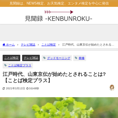
見聞録は、NEWS検定、お天気検定、エンタメ検定を中心に発信
ホーム
テレビ雑誌
ことば検定
江戸時代、山東京伝が始めたとされるこ
とは? 【ことば検定プラス】
ことば検定
テレビ雑誌
グッドモーニング
林修
ことば検定プラス
江戸時代、山東京伝が始めたとされることは?
【ことば検定プラス】
2021年3月12日
3分48秒