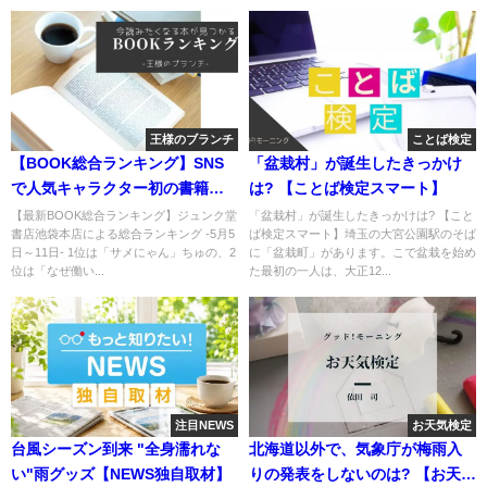
王様のブランチ
ことば検定
【BOOK総合ランキング】SNS
「盆栽村」が誕生したきっかけ
で人気キャラクター初の書籍化
は? 【ことば検定スマート】
「サメにゃん」
【最新BOOK総合ランキング】ジュンク堂
「盆栽村」が誕生したきっかけは? 【こと
書店池袋本店による総合ランキング -5月5
ば検定スマート】埼玉の大宮公園駅のそば
日～11日- 1位は「サメにゃん」ちゅの、2
に「盆栽町」があります。こで盆栽を始め
位は「なぜ働い...
た最初の一人は、大正12...
注目NEWS
お天気検定
台風シーズン到来 "全身濡れな
北海道以外で、気象庁が梅雨入
い"雨グッズ【NEWS独自取材】
りの発表をしないのは? 【お天気