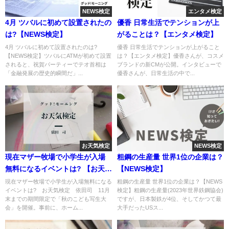
NEWS検定
エンタメ検定
4月 ツバルに初めて設置されたの
優香 日常生活でテンションが上
は?【NEWS検定】
がることは？【エンタメ検定】
4月 ツバルに初めて設置されたのは?
優香 日常生活でテンションが上がること
【NEWS検定】ツバルにATMが初めて設置
は？【エンタメ検定】優香さんが、コスメ
されると、祝賀パーティーでテオ首相は
ブランドの新CMが公開。インタビューで
「金融発展の歴史的瞬間だ」...
優香さんが、日常生活の中で...
お天気検定
NEWS検定
現在マザー牧場で小学生が入場
粗鋼の生産量 世界1位の企業は？
無料になるイベントは? 【お天気
【NEWS検定】
検定】
現在マザー牧場で小学生が入場無料になる
粗鋼の生産量 世界1位の企業は？【NEWS
イベントは? お天気検定 依田司 11月
検定】粗鋼の生産量(2023年世界鉄鋼協会)
末までの期間限定で「秋のこども写生大
ですが、日本製鉄が4位、そしてかつて最
会」を開催。事前に、ホーム...
大手だったUSス...