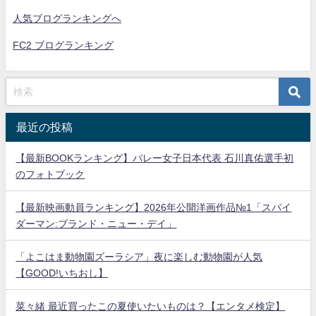
人気ブログランキングへ
FC2 ブログランキング
最近の投稿
【最新BOOKランキング】バレー女子日本代表 石川真佑選手初
のフォトブック
【最新映画動員ランキング】2026年公開洋画作品№1「スパイ
ダーマン:ブランド・ニュー・デイ」
「よこはま動物園ズーラシア」夜に楽しむ動物園が人気
【GOOD!いちおし】
菜々緒 最近買ったこの夏使いたいものは？【エンタメ検定】