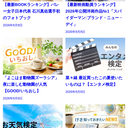
【最新BOOKランキング】バレ
【最新映画動員ランキング】
ー女子日本代表 石川真佑選手初
2026年公開洋画作品№1「スパ
のフォトブック
イダーマン:ブランド・ニュー・
デイ」
2026年8月8日
2026年8月8日
「よこはま動物園ズーラシア」
菜々緒 最近買ったこの夏使いた
夜に楽しむ動物園が人気
いものは？【エンタメ検定】
【GOOD!いちおし】
2026年8月8日
2026年8月8日