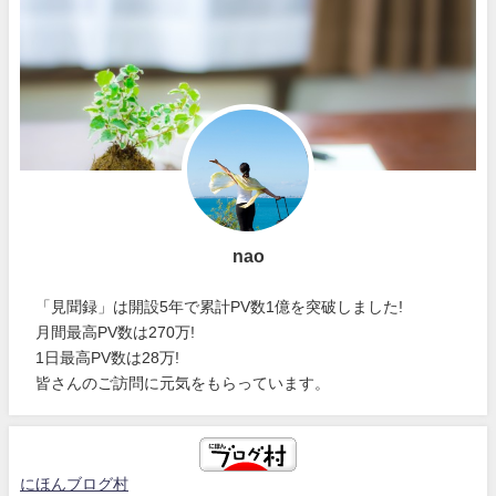
nao
「見聞録」は開設5年で累計PV数1億を突破しました!
月間最高PV数は270万!
1日最高PV数は28万!
皆さんのご訪問に元気をもらっています。
にほんブログ村