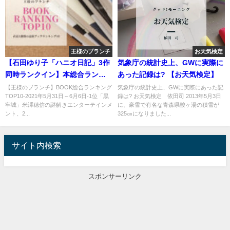
王様のブランチ
お天気検定
【石田ゆり子「ハニオ日記」3作
気象庁の統計史上、GWに実際に
同時ランクイン】本総合ランキ
あった記録は? 【お天気検定】
ングTOP10
【王様のブランチ】BOOK総合ランキング
気象庁の統計史上、GWに実際にあった記
TOP10-2021年5月31日～6月6日-1位「黒
録は? お天気検定 依田司 2013年5月3日
牢城」米澤穂信の謎解きエンターテインメ
に、豪雪で有名な青森県酸ヶ湯の積雪が
ント、2...
325㎝になりました...
サイト内検索
スポンサーリンク