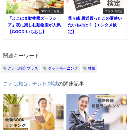
GOOD!いちおし
エンタメ検定
「よこはま動物園ズーラシ
菜々緒 最近買ったこの夏使い
ア」夜に楽しむ動物園が人気
たいものは？【エンタメ検
【GOOD!いちおし】
定】
関連キーワード
ことば検定プラス
グッドモーニング
林修
ことば検定
,
テレビ雑誌
の関連記事