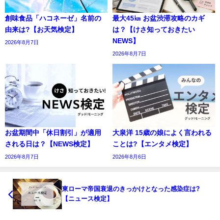
創味食品「ハコネーゼ」名前の
最大45㎞ お盆渋滞攻略のカギ
由来は?【お天気検定】
は？【けさ知っておきたい
NEWS】
2026年8月7日
2026年8月7日
お盆期間中「休日割引」が適用
大泉洋 15歳の娘によく言われる
される日は？【NEWS検定】
ことは?【エンタメ検定】
2026年8月7日
2026年8月6日
東ローマ帝国衰退のきっかけとなった感染症は?
【ニュース検定】