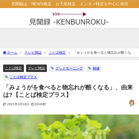
見聞録は、NEWS検定、お天気検定、エンタメ検定を中心に発信
ホーム
テレビ雑誌
ことば検定
「みょうがを食べると物忘れが酷くな
る」、由来は?【ことば検定プラス】
ことば検定
テレビ雑誌
グッドモーニング
林修
ことば検定プラス
「みょうがを食べると物忘れが酷くなる」、由来
は?【ことば検定プラス】
2021年3月18日
3分46秒