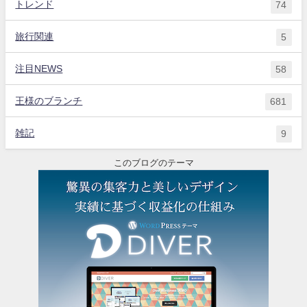
トレンド
74
旅行関連
5
注目NEWS
58
王様のブランチ
681
雑記
9
このブログのテーマ