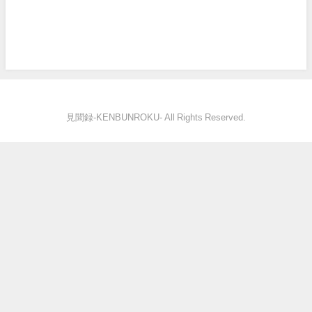
見聞録‐KENBUNROKU- All Rights Reserved.