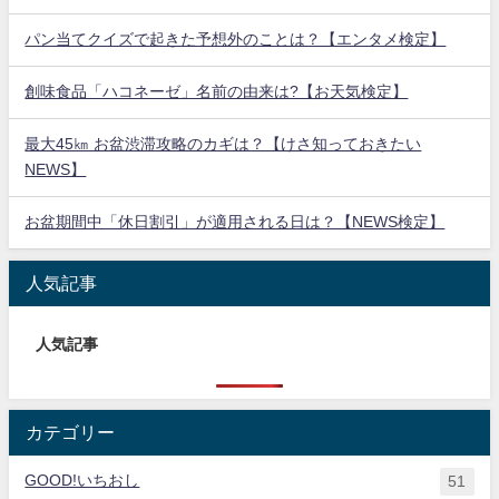
パン当てクイズで起きた予想外のことは？【エンタメ検定】
創味食品「ハコネーゼ」名前の由来は?【お天気検定】
最大45㎞ お盆渋滞攻略のカギは？【けさ知っておきたい
NEWS】
お盆期間中「休日割引」が適用される日は？【NEWS検定】
人気記事
人気記事
カテゴリー
GOOD!いちおし
51