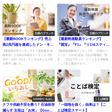
王様のブランチ
王様のブランチ
【最新BOOKランキング】売上
【最新映画動員ランキング】
高2兆円超を達成したドン・キホ
『国宝』『F1』『リロ&スティッ
ーテ本
チ』がTOP3
【最新BOOKランキング】三省堂書店 池
【最新映画動員ランキング】 「王様のブ
袋本店によるBOOK総合ランキング -9月
ランチ」-7月5日放送- 1位は2週連続「国
16日～22日- 1位は「ドンキはみんなが好
宝」、2位はブラッド・ピットを主演映画
き勝手に働いた...
として史上最高のオー...
GOOD!いちおし
ことば検定
ナフサ供給不安を救う? 石油依存
「一頭地を抜く」由来は？【こ
減らす 主役は「お米」【Good!
とば検定スマート】