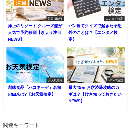
注目NEWS
エンタメ検定
洋上のリゾート クルーズ船が
パン当てクイズで起きた予想
人気で予約殺到【きょう注目
外のことは？【エンタメ検
NEWS】
定】
お天気検定
NEWS解説
創味食品「ハコネーゼ」名前
最大45㎞ お盆渋滞攻略のカ
の由来は?【お天気検定】
ギは？【けさ知っておきたい
NEWS】
関連キーワード