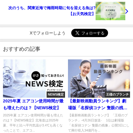
次のうち、関東近海で梅雨時期に旬を迎える魚は?
【お天気検定】
Xでフォローしよう
おすすめの記事
NEWS検定
王様のブランチ
2025年夏 エアコン使用時間が最
【最新映画動員ランキング】劇
も増えたのは？【NEWS検定】
場版「名探偵コナン 隻眼の残
像」大ヒットスタート!
2025年夏 エアコン使用時間が最も増えた
【最新映画動員ランキング】 「王様のブ
のは？【NEWS検定】北海道は2025年
ランチ」-4月26日放送- 1位は劇場版
夏、平年と比べ平均気温が3.4℃も高くな
「名探偵コナン 隻眼の残像」公開3日にし
ったことで、エアコ...
て興行収入34億円を...