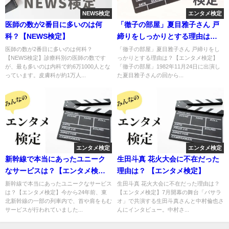
NEWS検定
エンタメ検定
医師の数が2番目に多いのは何
「徹子の部屋」夏目雅子さん 戸
科？【NEWS検定】
締りをしっかりとする理由は？
【エンタメ検定】
医師の数が2番目に多いのは何科？
「徹子の部屋」夏目雅子さん 戸締りをし
【NEWS検定】診療科別の医師の数です
っかりとする理由は？【エンタメ検定】
が、最も多いのは内科で約6万1000人とな
「徹子の部屋」1982年11月24日に出演し
っています。皮膚科が約1万人...
た夏目雅子さんの回から...
エンタメ検定
エンタメ検定
新幹線で本当にあったユニーク
生田斗真 花火大会に不在だった
なサービスは？【エンタメ検
理由は？ 【エンタメ検定】
定】
新幹線で本当にあったユニークなサービス
生田斗真 花火大会に不在だった理由は？
は？【エンタメ検定】今から24年前、東
【エンタメ検定】7月開幕の舞台「バサラ
北新幹線の一部の列車内で、首や肩をもむ
オ」で共演する生田斗真さんと中村倫也さ
サービスが行われていました...
んにインタビュー。中村さ...