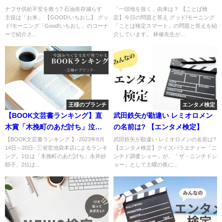
いちおし】
ナフサ供給不安を救う? 石油依存減らす
「一頭地を抜く」由来は？ 【ことば検
主役は「お米」 【GOOD!いちおし】 グッ
定】今日の問題と答え グッド!モーニング
ド!モーニング「Good!いちおし」のコーナ
「ことば検定スマート」の問題と答えを紹
ーで紹介さ...
介しています。 林修先生が...
王様のブランチ
エンタメ検定
【BOOK文芸書ランキング】直
武田鉄矢が勘違い レミオロメン
木賞「木挽町のあだ討ち」泣け
の名前は? 【エンタメ検定】
る時代小説
【BOOK文芸書ランキング 】-2023年8月
武田鉄矢が勘違い レミオロメンの名前は?
14日～20日- 三省堂池袋本店によるランキ
【エンタメ検定】クイズバラエティー「ニ
ング。1位は「木挽町のあだ討ち」永井紗
ンチド調査ショー」が、「ザ・ニンチドシ
耶子、2位は...
ョー」として土曜の夜に...