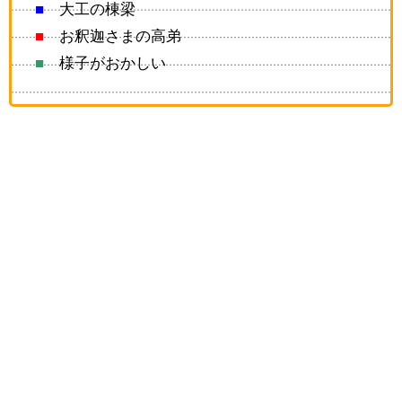
■
大工の棟梁
■
お釈迦さまの高弟
■
様子がおかしい