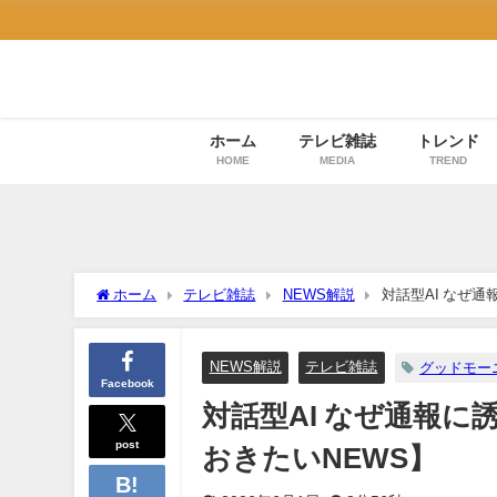
ホーム
テレビ雑誌
トレンド
HOME
MEDIA
TREND
ホーム
テレビ雑誌
NEWS解説
対話型AI なぜ
NEWS解説
テレビ雑誌
グッドモー
Facebook
対話型AI なぜ通報
post
おきたいNEWS】