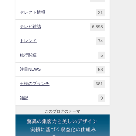
セレクト情報
21
テレビ雑誌
6,898
トレンド
74
旅行関連
5
注目NEWS
58
王様のブランチ
681
雑記
9
このブログのテーマ