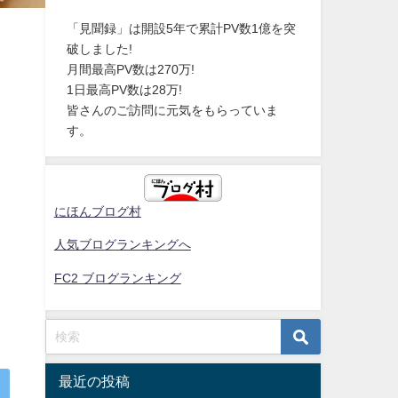
「見聞録」は開設5年で累計PV数1億を突
破しました!
月間最高PV数は270万!
1日最高PV数は28万!
皆さんのご訪問に元気をもらっていま
す。
にほんブログ村
人気ブログランキングへ
FC2 ブログランキング
最近の投稿