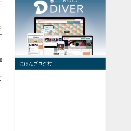
に
る
す
強
にほんブログ村
て