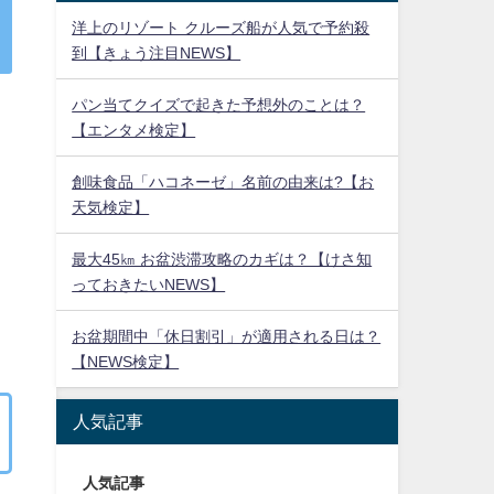
洋上のリゾート クルーズ船が人気で予約殺
到【きょう注目NEWS】
パン当てクイズで起きた予想外のことは？
【エンタメ検定】
創味食品「ハコネーゼ」名前の由来は?【お
天気検定】
最大45㎞ お盆渋滞攻略のカギは？【けさ知
っておきたいNEWS】
お盆期間中「休日割引」が適用される日は？
【NEWS検定】
人気記事
人気記事