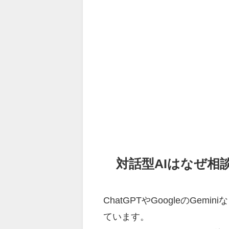
対話型AIはなぜ相
ChatGPTやGoogleのGe
ています。