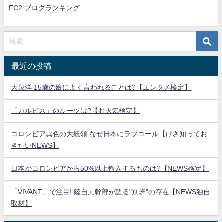
FC2 ブログランキング
最近の投稿
大泉洋 15歳の娘によく言われることは?【エンタメ検定】
「カルピス」のルーツは?【お天気検定】
コロンビア異色の大統領 なぜ日本にラブコール【けさ知ってお
きたいNEWS】
日本がコロンビアから50%以上輸入するものは?【NEWS検定】
「VIVANT」で注目! 陸自元幹部が語る"別班"の存在【NEWS独自
取材】