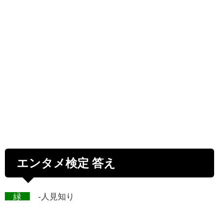
エンタメ検定 答え
緑
-人見知り