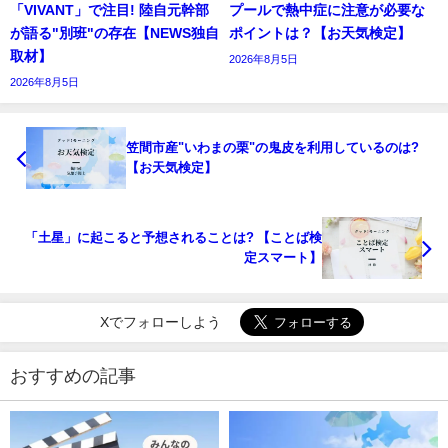
「VIVANT」で注目! 陸自元幹部
プールで熱中症に注意が必要な
が語る"別班"の存在【NEWS独自
ポイントは？【お天気検定】
取材】
2026年8月5日
2026年8月5日
笠間市産"いわまの栗"の鬼皮を利用しているのは?
【お天気検定】
「土星」に起こると予想されることは? 【ことば検
定スマート】
Xでフォローしよう
おすすめの記事