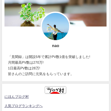
nao
「見聞録」は開設5年で累計PV数1億を突破しました!
月間最高PV数は270万!
1日最高PV数は28万!
皆さんのご訪問に元気をもらっています。
にほんブログ村
人気ブログランキングへ