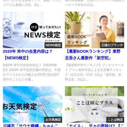
リアスな展開に注目。3位...
ーナーで今年の注目...
NEWS検定
王様のブランチ
2020年 米中の合意内容は？
【最新BOOKランキング】東野
【NEWS検定】
圭吾さん最新作「架空犯」
2020年 米中の合意内容は？【NEWS検
【最新BOOKランキング】ブックファース
定】2020年 米中合意文書の内容は、中国
ト アトレ吉祥寺店による文芸書ランキン
がアメリカからの輸入を2年間で約2兆円
グ- 11月11日～17日- 1位は「架空犯」東
増やすことなどが盛...
野圭吾、2位は...
お天気検定
ことば検定
川越市「サウナ横綱」ちゃんこ
「ナイス」、元々の意味は? 【こ