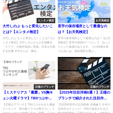
エンタメ検定
お天気検定
大竹しのぶ もっと変化したいこ
里芋の保存場所として最適なの
とは?【エンタメ検定】
は？【お天気検定】
大竹しのぶ もっと変化したいことは?【エ
里芋の保存場所として最適なのは？【お天
ンタメ検定】大竹しのぶさんが主演舞台
気検定】里芋の特徴の一つとして、ねっと
「ピアフ」の制作発表に登場。日本を代表
りとした食感があります。 その特徴を保
する女優 大竹さんが、舞台...
つためには、保存場所を選ぶ...
王様のブランチ
王様のブランチ
【ミステリアス「最愛」VS胸キ
【2025年注目洋画6選！】王様の
ュン火曜ドラマ】TBSつぶやか
ブランチで紹介された注目作を
れた番組
一挙公開！
【王様のブランチ】TBSつぶやかれた番組
【2025年前半の注目映画-洋画編-】今年の
ランキング 秋の新ドラマが勢ぞろい。1
注目作をチェック! TBSで放送される土
位のつぶやきは金曜ドラマ「最愛」ミステ
曜の情報番組「王様のブランチ」の映画コ