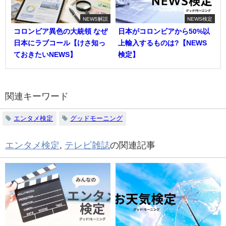
NEWS解説
NEWS検定
コロンビア異色の大統領 なぜ
日本がコロンビアから50%以
日本にラブコール【けさ知っ
上輸入するものは?【NEWS
ておきたいNEWS】
検定】
関連キーワード
エンタメ検定
グッドモーニング
エンタメ検定
,
テレビ雑誌
の関連記事