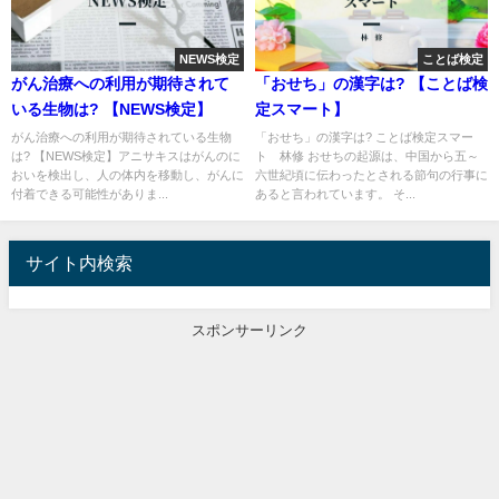
NEWS検定
ことば検定
がん治療への利用が期待されて
「おせち」の漢字は? 【ことば検
いる生物は? 【NEWS検定】
定スマート】
がん治療への利用が期待されている生物
「おせち」の漢字は? ことば検定スマー
は? 【NEWS検定】アニサキスはがんのに
ト 林修 おせちの起源は、中国から五～
おいを検出し、人の体内を移動し、がんに
六世紀頃に伝わったとされる節句の行事に
付着できる可能性がありま...
あると言われています。 そ...
サイト内検索
スポンサーリンク