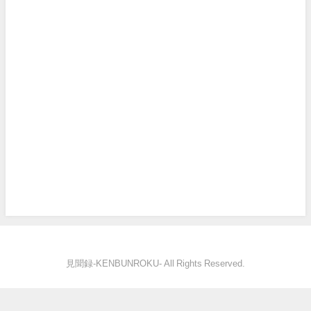
見聞録‐KENBUNROKU- All Rights Reserved.