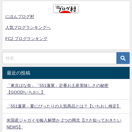
にほんブログ村
人気ブログランキングへ
FC2 ブログランキング
最近の投稿
「東京ばな奈」「551蓬莱」定番お土産美味しさの秘密
【GOOD!いちおし】
「551蓬莱」夏にぴったりの人気商品とは？【いちおし検定】
米国産ジャガイモ輸入解禁か 2つの懸念【けさ知っておきたい
NEWS】