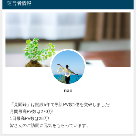
運営者情報
nao
「見聞録」は開設5年で累計PV数1億を突破しました!
月間最高PV数は270万!
1日最高PV数は28万!
皆さんのご訪問に元気をもらっています。