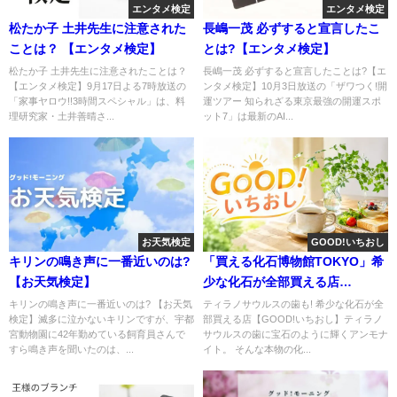
エンタメ検定
エンタメ検定
松たか子 土井先生に注意された
長嶋一茂 必ずすると宣言したこ
ことは？ 【エンタメ検定】
とは?【エンタメ検定】
松たか子 土井先生に注意されたことは？
長嶋一茂 必ずすると宣言したことは?【エ
【エンタメ検定】9月17日よる7時放送の
ンタメ検定】10月3日放送の「ザワつく!開
「家事ヤロウ!!3時間スペシャル」は、料
運ツアー 知られざる東京最強の開運スポ
理研究家・土井善晴さ...
ット7」は最新のAI...
お天気検定
GOOD!いちおし
キリンの鳴き声に一番近いのは?
「買える化石博物館TOKYO」希
【お天気検定】
少な化石が全部買える店
【GOOD!いちおし】
キリンの鳴き声に一番近いのは? 【お天気
ティラノサウルスの歯も! 希少な化石が全
検定】滅多に泣かないキリンですが、宇都
部買える店【GOOD!いちおし】ティラノ
宮動物園に42年勤めている飼育員さんで
サウルスの歯に宝石のように輝くアンモナ
すら鳴き声を聞いたのは、...
イト。 そんな本物の化...