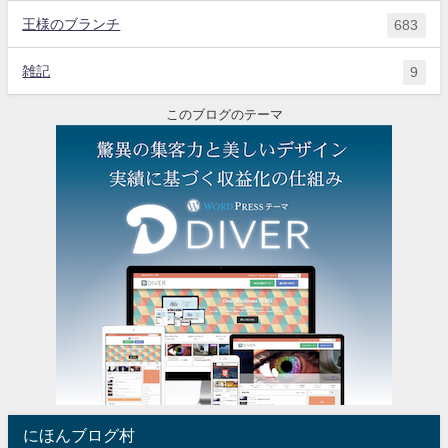
王様のブランチ
683
雑記
9
このブログのテーマ
にほんブログ村