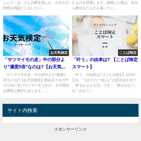
しんで」は、少しの暇を惜しむ、わずかの
たものを収穫します。収穫した後は、水分
時間を無駄にしないとい...
も糖分もだんだん減ってし...
お天気検定
ことば検定
「サツマイモの皮」中の部分よ
「叶う」の由来は? 【ことば検定
り"濃度5倍"なのは?【お天気検
スマート】
定】
「サツマイモの皮」中の部分より"濃度5
「叶う」の由来は?【ことば検定】10月6
倍"なのは?【お天気検定】数あるイモの中
日は、" 10(ド)リー6(ム) " の語呂合わせで
でも特に甘いサツマイモですが、その理由
「夢をかなえる日」です。「夢がかなう」
は豊富な糖分にあります。...
の「かなう...
サイト内検索
スポンサーリンク