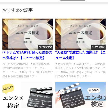
おすすめの記事
NEWS検定
NEWS検定
ベトナムでSARSと闘った医師の
"天然痘"で滅亡した国家は? 【ニ
出身地は? 【ニュース検定】
ュース検定】
ベトナムでSARSと闘った医師の出身地
天然痘で滅亡した国家は? ニュース検定の
は? 朝の情報番組「グッド!モーニン
答えをリアルタイムでお知らせします。ニ
グ」 -ニュース検定- テレビ朝日系列で放
ュース検定は池上彰さんが出題。テレビ朝
送される朝の情報番組「グ...
日の朝の情報番組グッドモ...