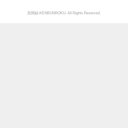
見聞録‐KENBUNROKU- All Rights Reserved.