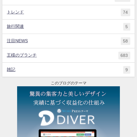
トレンド
74
旅行関連
5
注目NEWS
58
王様のブランチ
683
雑記
9
このブログのテーマ