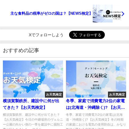
主な食料品の税率がゼロの国は？【NEWS検定】
Xでフォローしよう
おすすめの記事
お天気検定
お天気検定
横須賀製鉄所、建設中に何が出
冬季、家庭で消費電力2位の家電
てきた？【お天気検定】
は(北海道・沖縄除く)? 【お天気
検定】
横須賀製鉄所、建設中に何が出てきた？
冬季、家庭で消費電力2位の家電は(北海
【お天気検定】今日の中継場所のヴェルニ
道・沖縄除く)? 【お天気検定】冬の時期
ー公園の向かい側の一帯を建設中に掘削工
の家庭における電気の使用割合は、かなり