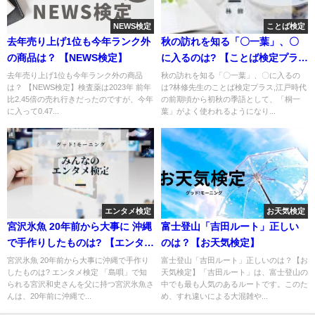
NEWS検定
ことば検定
去年売り上げ1位も今年ランク外
秋の訪れを知る「〇一葉」、〇
の商品は？ 【NEWS検定】
に入るのは? 【ことば検定プラ
ス】
去年売り上げ1位も今年ランク外の商品
秋の訪れを知る「〇一葉」、〇に入るの
は？ 【NEWS検定】検査薬は2023年 前年
は?林修先生のことば検定プラス,江戸時代
比2.45倍の売れ行きだったのですが、今年
の前期頃から初秋の季語として、「桐一
に入って0.47...
葉」がよく使われるようになり...
エンタメ検定
お天気検定
宮沢氷魚 20年前から大事に 沖縄
富士登山「吉田ルート」正しい
で手作りしたものは? 【エンタメ
のは？【お天気検定】
検定】
宮沢氷魚 20年前から大事に沖縄で手作り
富士登山「吉田ルート」正しいのは？【お
したものは? エンタメ検定 「島唄」で知
天気検定】「吉田ルート」は、富士登山の
られる宮沢和史さんを父に持つ宮沢氷魚さ
中でも最も人気のあるルートです。このた
んは、20年前に沖縄で...
め、すれ違いによる大混雑や...