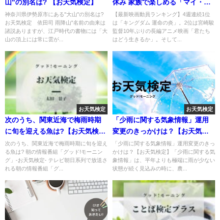
山"の別名は? 【お天気検定】
休み 家族で楽しめる「マイ・エ
レメント」
神奈川県伊勢原市にある"大山"の別名は?
【最新映画動員ランキング】4週連続1位
お天気検定 依田司 雨降山"名前の由来は
は「キングダム 運命の炎」。2位は宮崎駿
諸説ありますが、江戸時代の書物には「大
監督10年ぶりの長編アニメ映画「君たち
山の頂上には常に雲が...
はどう生きるか」。そして...
お天気検定
お天気検定
次のうち、関東近海で梅雨時期
「少雨に関する気象情報」運用
に旬を迎える魚は?【お天気検
変更のきっかけは？【お天気検
定】
定】
次のうち、関東近海で梅雨時期に旬を迎え
「少雨に関する気象情報」運用変更のきっ
る魚は? 朝の情報番組「グッド!モーニン
かけは？【お天気検定】「少雨に関する気
グ」-お天気検定- テレビ朝日系列で放送さ
象情報」は、平年よりも極端に雨が少ない
れる朝の情報番組「グ...
状態が続く見込みの時に、農...