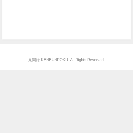
見聞録‐KENBUNROKU- All Rights Reserved.