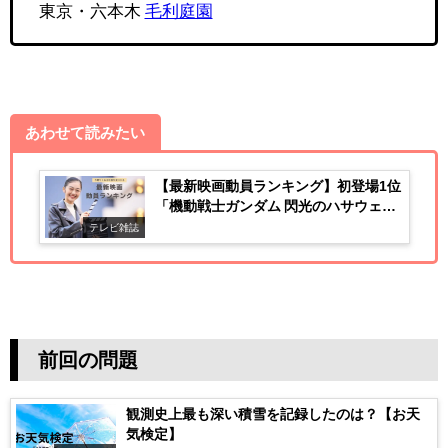
東京・六本木
毛利庭園
あわせて読みたい
【最新映画動員ランキング】初登場1位
「機動戦士ガンダム 閃光のハサウェイ
キルケーの魔女」
テレビ雑誌
前回の問題
観測史上最も深い積雪を記録したのは？【お天
気検定】