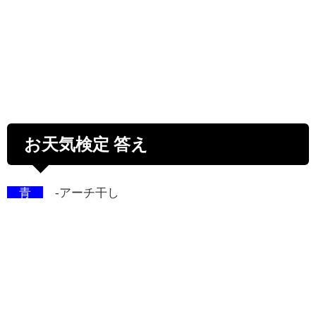
お天気検定 答え
青
-アーチ干し