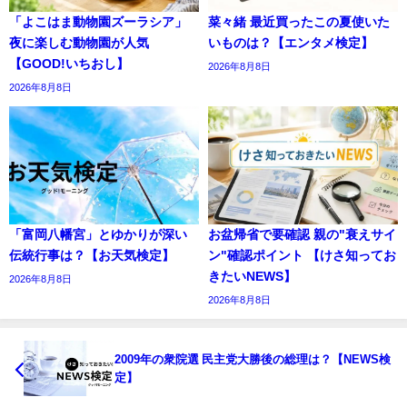
「よこはま動物園ズーラシア」
菜々緒 最近買ったこの夏使いた
夜に楽しむ動物園が人気
いものは？【エンタメ検定】
【GOOD!いちおし】
2026年8月8日
2026年8月8日
「富岡八幡宮」とゆかりが深い
お盆帰省で要確認 親の"衰えサイ
伝統行事は？【お天気検定】
ン"確認ポイント 【けさ知ってお
きたいNEWS】
2026年8月8日
2026年8月8日
2009年の衆院選 民主党大勝後の総理は？【NEWS検
定】