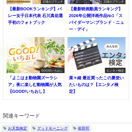
王様のブランチ
王様のブランチ
【最新BOOKランキング】バ
【最新映画動員ランキング】
レー女子日本代表 石川真佑選
2026年公開洋画作品№1「ス
手初のフォトブック
パイダーマン:ブランド・ニュ
ー・デイ」
GOOD!いちおし
エンタメ検定
「よこはま動物園ズーラシ
菜々緒 最近買ったこの夏使い
ア」夜に楽しむ動物園が人気
たいものは？【エンタメ検
【GOOD!いちおし】
定】
関連キーワード
お天気検定
グッドモーニング
依田司