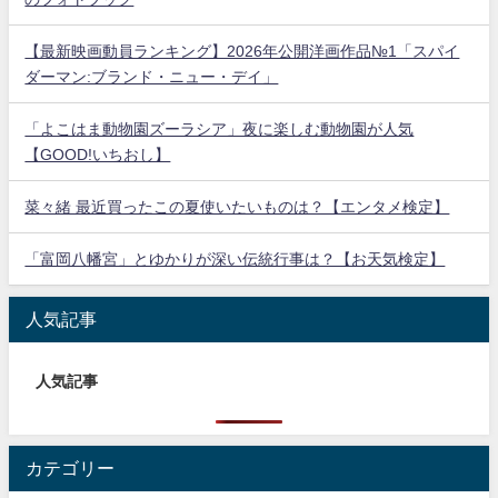
【最新映画動員ランキング】2026年公開洋画作品№1「スパイ
ダーマン:ブランド・ニュー・デイ」
「よこはま動物園ズーラシア」夜に楽しむ動物園が人気
【GOOD!いちおし】
菜々緒 最近買ったこの夏使いたいものは？【エンタメ検定】
「富岡八幡宮」とゆかりが深い伝統行事は？【お天気検定】
人気記事
人気記事
カテゴリー