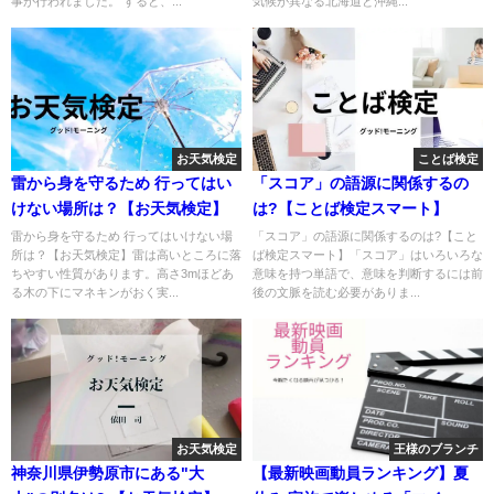
事が行われました。 すると、...
気候が異なる北海道と沖縄...
お天気検定
ことば検定
雷から身を守るため 行ってはい
「スコア」の語源に関係するの
けない場所は？【お天気検定】
は?【ことば検定スマート】
雷から身を守るため 行ってはいけない場
「スコア」の語源に関係するのは?【こと
所は？【お天気検定】雷は高いところに落
ば検定スマート】「スコア」はいろいろな
ちやすい性質があります。高さ3mほどあ
意味を持つ単語で、意味を判断するには前
る木の下にマネキンがおく実...
後の文脈を読む必要がありま...
お天気検定
王様のブランチ
神奈川県伊勢原市にある"大
【最新映画動員ランキング】夏