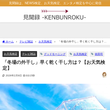
見聞録は、NEWS検定、お天気検定、エンタメ検定を中心に発信
ホーム
テレビ雑誌
お天気検定
「冬場の外干し」早く乾く干し方は？
【お天気検定】
お天気検定
テレビ雑誌
グッドモーニング
お天気検定
依田司
「冬場の外干し」早く乾く干し方は？【お天気検
定】
2026年2月9日
3分15秒