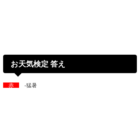
お天気検定 答え
赤
-猛暑