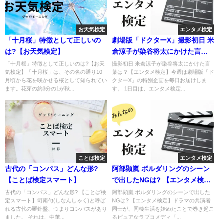
お天気検定
エンタメ検定
「十月桜」特徴として正しいの
劇場版「ドクターX」撮影初日 米
は?【お天気検定】
倉涼子が染谷将太にかけた言葉
は？【エンタメ検定】
「十月桜」特徴として正しいのは?【お天
撮影初日 米倉涼子が染谷将太にかけた言
気検定】「十月桜」は、その名の通り10
葉は？【エンタメ検定】今週は劇場版「ド
月頃から花を咲かせる桜として知られてい
クターX」の特別企画を毎日お届けしま
ます。花芽の約3分の1が秋...
す。 1日目は、エンタメ検定...
ことば検定
エンタメ検定
古代の「コンパス」どんな形?
阿部顕嵐 ボルダリングのシーン
【ことば検定スマート】
で出したNGは? 【エンタメ検
定】
古代の「コンパス」どんな形? 【ことば検
阿部顕嵐 ボルダリングのシーンで出した
定スマート】司南勺(しなんしゃく)と呼ば
NGは? 【エンタメ検定】ドラマの共演者
れる古代の羅針盤、つまりコンパスがあり
同士が、同棲生活を始めたことで巻き起こ
ました。 それは、中華...
るピュアなラブコメディ「...