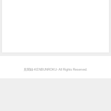
見聞録‐KENBUNROKU- All Rights Reserved.