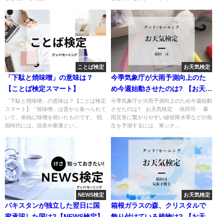
ことば検定
お天気検定
「下駄と焼味噌」の意味は？
今季気象庁が大雨予測向上のた
【ことば検定スマート】
め今週始動させたのは? 【お天気
検定】
「下駄と焼味噌」の意味は？【ことば検定
今季気象庁が大雨予測向上のため今週始動
スマート】「焼味噌」は昔から食べられて
させたのは? お天気検定 -依田司- 暴
いて、単純に味噌を焼いたものです。 戦
雨災害に繋がりやすい線状降水帯などの発
国時代には。信長や家康とい...
生を予測するには、東シナ...
NEWS検定
お天気検定
パキスタンが独立した翌日に国
箱根ガラスの森、クリスタルで
家承認した国は?【NEWS検定】
飾り付けている植物は? 【お天気