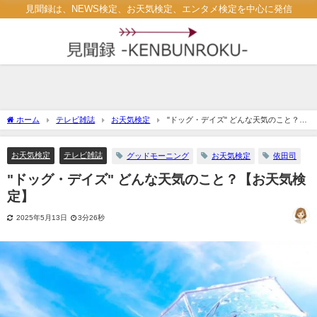
見聞録は、NEWS検定、お天気検定、エンタメ検定を中心に発信
ホーム
テレビ雑誌
お天気検定
"ドッグ・デイズ" どんな天気のこと？
【お天気検定】
お天気検定
テレビ雑誌
グッドモーニング
お天気検定
依田司
"ドッグ・デイズ" どんな天気のこと？【お天気検
定】
2025年5月13日
3分26秒