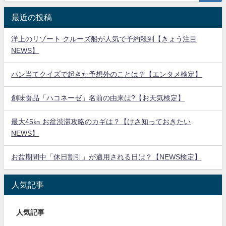
最近の投稿
洋上のリゾート クルーズ船が人気で予約殺到【きょう注目
NEWS】
パン当てクイズで起きた予想外のことは？【エンタメ検定】
創味食品「ハコネーゼ」名前の由来は?【お天気検定】
最大45㎞ お盆渋滞攻略のカギは？【けさ知っておきたい
NEWS】
お盆期間中「休日割引」が適用される日は？【NEWS検定】
人気記事
人気記事