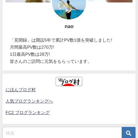
nao
「見聞録」は開設5年で累計PV数1億を突破しました!
月間最高PV数は270万!
1日最高PV数は28万!
皆さんのご訪問に元気をもらっています。
にほんブログ村
人気ブログランキングへ
FC2 ブログランキング