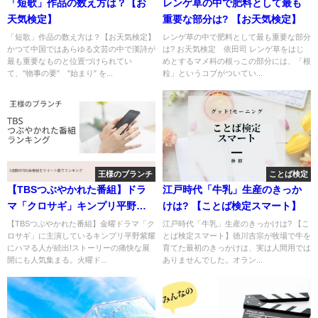
「短歌」作品の数え方は？【お
レンゲ草の中で肥料として最も
天気検定】
重要な部分は? 【お天気検定】
「短歌」作品の数え方は？【お天気検定】
レンゲ草の中で肥料として最も重要な部分
かつて中国ではあらゆる文芸の中で漢詩が
は? お天気検定 依田司 レンゲ草をはじ
最も重要なものと位置づけられてい
めとするマメ科の根っこの部分には、「根
て、"物事の要" "始まり" を...
粒」というコブがついてい...
王様のブランチ
ことば検定
【TBSつぶやかれた番組】ドラ
江戸時代「牛乳」生産のきっか
マ「クロサギ」キンプリ平野紫
けは? 【ことば検定スマート】
耀にハマる
【TBSつぶやかれた番組】金曜ドラマ「ク
江戸時代「牛乳」生産のきっかけは? 【こ
ロサギ」に主演しているキンプリ平野紫耀
とば検定スマート】徳川吉宗が牧場で牛を
にハマる人が続出!ストーリーの痛快な展
育てた最初のきっかけは、実は人間用では
開にも人気集まる。火曜ド...
ありませんでした。オラン...