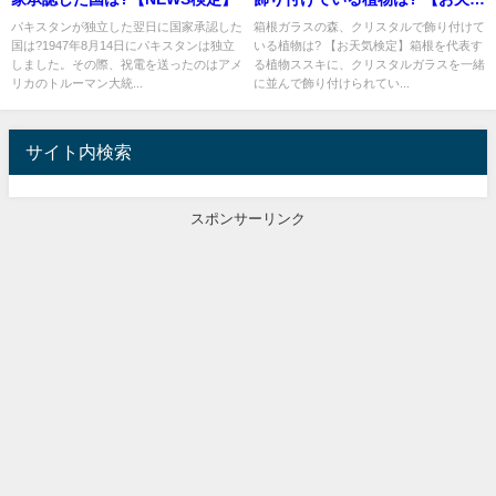
検定】
パキスタンが独立した翌日に国家承認した
箱根ガラスの森、クリスタルで飾り付けて
国は?1947年8月14日にパキスタンは独立
いる植物は? 【お天気検定】箱根を代表す
しました。その際、祝電を送ったのはアメ
る植物ススキに、クリスタルガラスを一緒
リカのトルーマン大統...
に並んで飾り付けられてい...
サイト内検索
スポンサーリンク