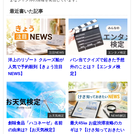
最近書いた記事
注目NEWS
エンタメ検定
洋上のリゾート クルーズ船が
パン当てクイズで起きた予想
人気で予約殺到【きょう注目
外のことは？【エンタメ検
NEWS】
定】
お天気検定
NEWS解説
創味食品「ハコネーゼ」名前
最大45㎞ お盆渋滞攻略のカ
の由来は?【お天気検定】
ギは？【けさ知っておきたい